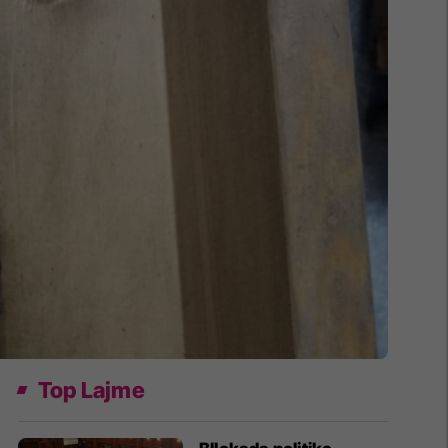
Top Lajme