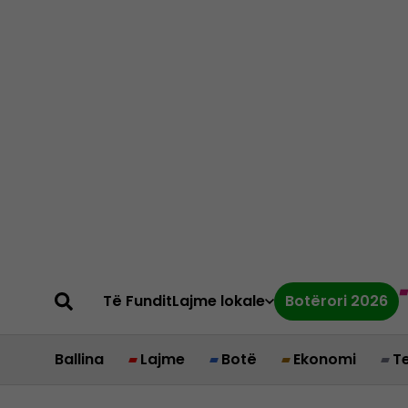
Të Fundit
Lajme lokale
Botërori 2026
Ballina
Lajme
Botë
Ekonomi
T