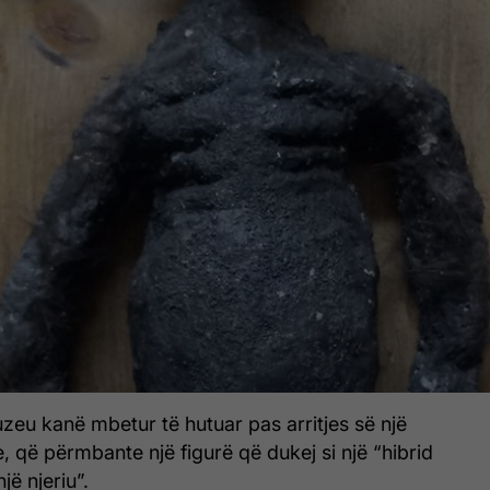
zeu kanë mbetur të hutuar pas arritjes së një
, që përmbante një figurë që dukej si një “hibrid
jë njeriu”.