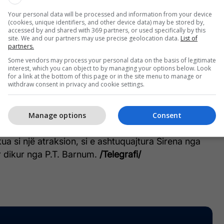
macione për përmbajtjen, vura disa doreza nitrili –
kurrë se çfarë ka aty – dhe e hapa. Brenda saj
Your personal data will be processed and information from your device
(cookies, unique identifiers, and other device data) may be stored by,
 të vjetra që ishin përdorur si mbushje, të cilat
accessed by and shared with 369 partners, or used specifically by this
site. We and our partners may use precise geolocation data.
List of
019”, shtoi ajo.
partners.
Some vendors may process your personal data on the basis of legitimate
Mi ishte gjëja e parë që pashë dhe fillimisht
interest, which you can object to by managing your options below. Look
for a link at the bottom of this page or in the site menu to manage or
 një copë taksidermie e tmerrshme. Kur nxora
withdraw consent in privacy and cookie settings.
azetës, ai ishte aty me gjithë lavdinë e tij”, deklaroi
Manage options
Consent
ndon se artefakti është ndoshta një "gaf" - një
kua si një atraksion, si e ashtuquajtura Sirena nga
r dikur nga P.T. Barnum.
/Telegrafi/