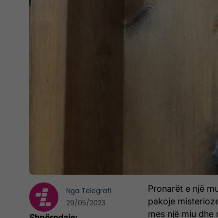
Pronarët e një mu
Nga
Telegrafi
pakoje misterioze
29/05/2023
mes një miu dhe n