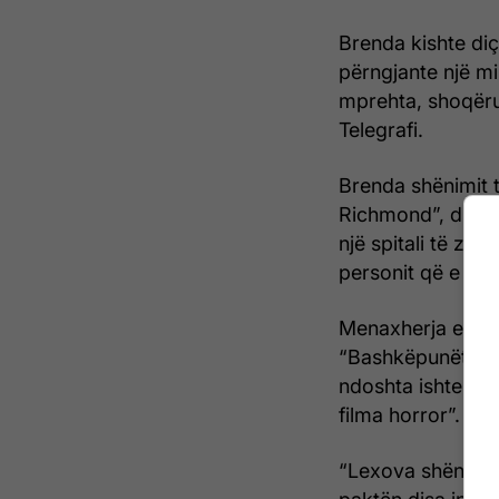
Brenda kishte diç
përngjante një m
mprehta, shoqëru
Telegrafi.
Brenda shënimit t
Richmond”, dhe s
një spitali të zon
personit që e ki
Menaxherja e sek
“Bashkëpunëtori 
ndoshta ishte një
filma horror”.
“Lexova shënimin