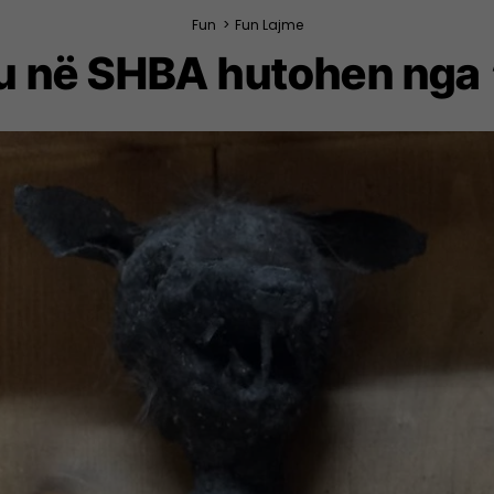
Fun
>
Fun Lajme
eu në SHBA hutohen nga