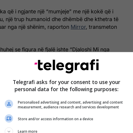
ka që i ngjante një “mumjeje” me një kokë që i
iu, një trup humanoid dhe dhëmbë dhe kthetra të
ar nga një shënim, raporton
Mirror
, transmeton
huhej se figura në fjalë ishte “Djaloshi Mi nga
e ishte gjetur para shumë kohësh në podrumin e
ës, teksa ajo i përkiste një shokut të gjyshit të
shte dhuruar “mumjen” tek muzeu.
Telegrafi asks for your consent to use your
torit të koleksioneve Kerry George tha:
personal data for the following purposes:
im e solli brenda që ta hapja. Ne bënim shaka se
Personalised advertising and content, advertising and content
 kokë e prerë – pasi që të gjithë shohim shumë
measurement, audience research and services development
Store and/or access information on a device
 që ndodhej brenda kutisë, falënderues që kisha të
Learn more