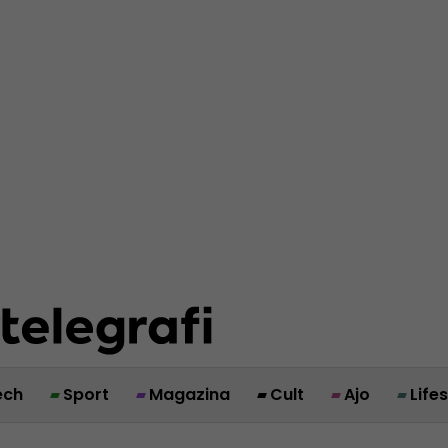
ech
Sport
Magazina
Cult
Ajo
Life