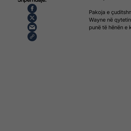
Pakoja e çuditshm
Wayne në qytetin 
punë të hënën e k