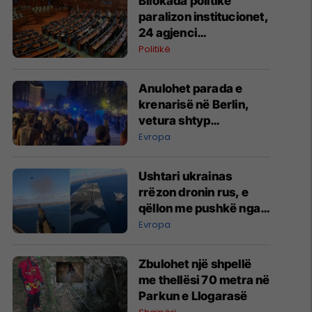
Bllokada politike
paralizon institucionet,
24 agjenci
funksionojnë me
Politikë
mandate të skaduara
ose jo të plota
Anulohet parada e
krenarisë në Berlin,
vetura shtyp
pjesëmarrësit –
Evropa
raportohet për të
lënduar
Ushtari ukrainas
rrëzon dronin rus, e
qëllon me pushkë nga
kabina e aeroplanit
Evropa
Zbulohet një shpellë
me thellësi 70 metra në
Parkun e Llogarasë