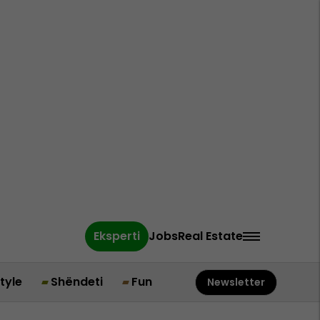
Eksperti
Jobs
Real Estate
style
Shëndeti
Fun
Newsletter