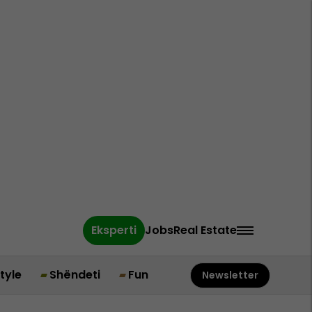
Eksperti
Jobs
Real Estate
style
Shëndeti
Fun
Newsletter