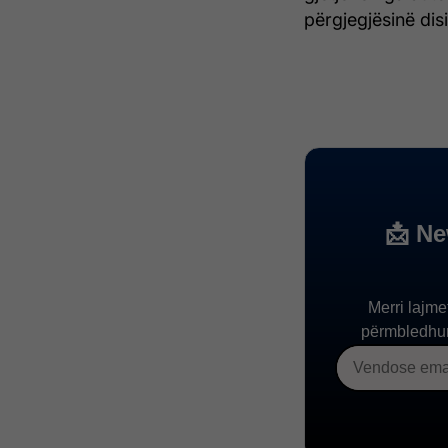
përgjegjësinë dis