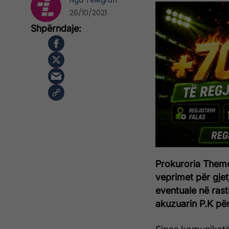
Nga
Telegrafi
26/10/2021
Prokuroria Theme
veprimet për gjet
eventuale në ras
akuzuarin P.K për