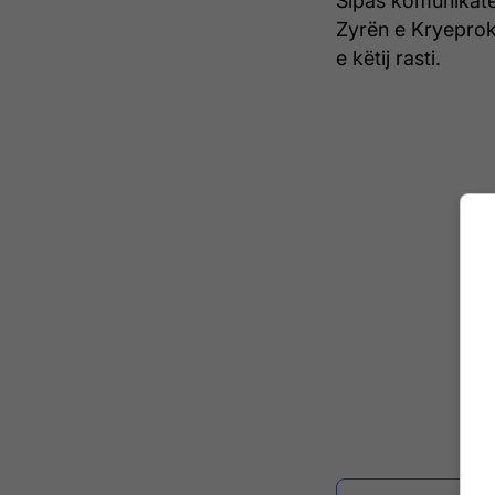
Sipas komunikatë
Zyrën e Kryeproku
e këtij rasti.