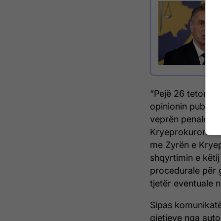
“Pejë 26 tetor 20
opinionin publik,
veprën penale “Dh
Kryeprokurori i k
me Zyrën e Kryepr
shqyrtimin e këti
procedurale për g
tjetër eventuale 
Sipas komunikatë
gjetjeve nga auto