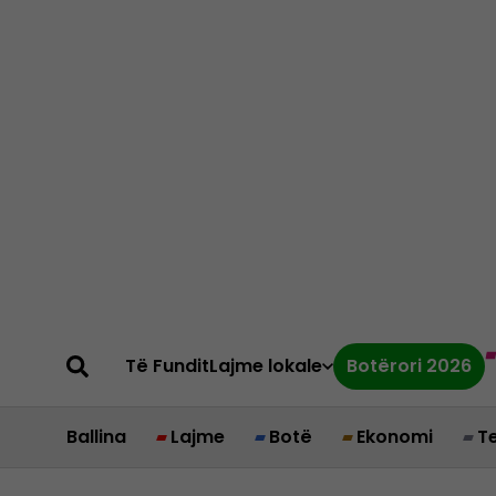
Të Fundit
Lajme lokale
Botërori 2026
Ballina
Lajme
Botë
Ekonomi
T