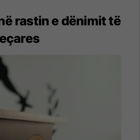
në rastin e dënimit të
jeçares