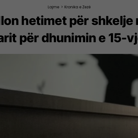
Lajme
>
Kronika e Zezë
llon hetimet për shkelje 
rit për dhunimin e 15-v