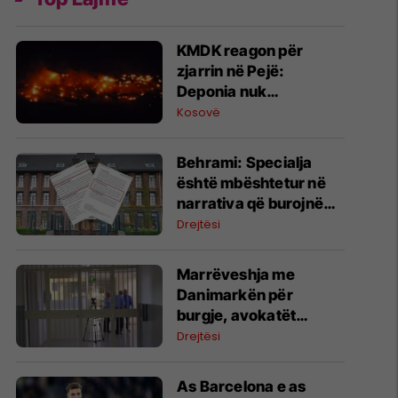
KMDK reagon për
zjarrin në Pejë:
Deponia nuk
menaxhohet nga ne
Kosovë
​Behrami: Specialja
është mbështetur në
narrativa që burojnë
nga aparati shtetëror i
Drejtësi
Serbisë
Marrëveshja me
Danimarkën për
burgje, avokatët
paralajmërojnë: Mund
Drejtësi
të vështirësohet
trajtimi i të ndaluarve
As Barcelona e as