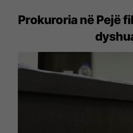
Prokuroria në Pejë fi
dyshua