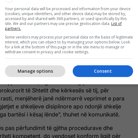
Your personal data will be processed and information from your device
Dënimi me 8 muaj burg për
(cookies, unique identifiers, and other device data) may be stored by,
accessed by and shared with 369 partners, or used specifically by this
dhunimin e 15-vjeçares,
site. We and our partners may use precise geolocation data.
List of
partners.
Kryeprokurori Lumezi kërkon të
rishqyrtohet lënda
Some vendors may process your personal data on the basis of legitimate
interest, which you can object to by managing your options below. Look
for a link at the bottom of this page or in the site menu to manage or
withdraw consent in privacy and cookie settings.
21 - Prokuroria Themelore në Pejë, njofton
 se lidhur me rastin me numër : PP.nr.68/12 për
Manage options
Consent
unimi”, nga neni 193, paragrafi 2, të KPK-së,
ësaj prokurorie, Agim Kurmehaj, pas koordinimit
okurorit të Shtetit dhe kërkesës së tij, për
j rasti, menjëherë janë ndërmarrë veprimet e para
jetjet e shkeljeve disiplinore apo ndonjë shkelje
nga bartësi i kësaj lënde”, thuhet në komunikatë.
s pas përfundimit të gjitha procedurave dhe
riteti kompetent, do vendoset konform ligjit për