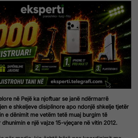
lore në Pejë ka njoftuar se janë ndërmarrë
jen e shkeljeve disiplinore apo ndonjë shkelje tjetër
tin e dënimit me vetëm tetë muaj burgim të
 dhunimin e një vajze 15-vjeçare në vitin 2012.