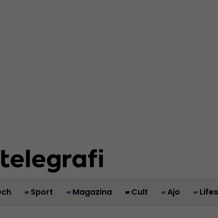
ech
Sport
Magazina
Cult
Ajo
Life