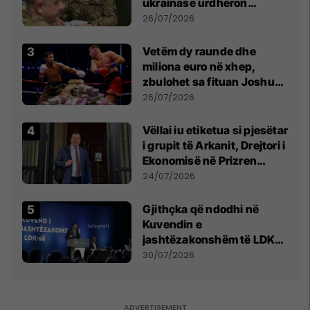
ukrainase urdhëron
kontroll të madh
26/07/2026
Vetëm dy raunde dhe
miliona euro në xhep,
zbulohet sa fituan Joshua
e Prenga
26/07/2026
Vëllai iu etiketua si pjesëtar
i grupit të Arkanit, Drejtori i
Ekonomisë në Prizren
mohon pretendimet
24/07/2026
Gjithçka që ndodhi në
Kuvendin e
jashtëzakonshëm të LDK-
së
30/07/2026