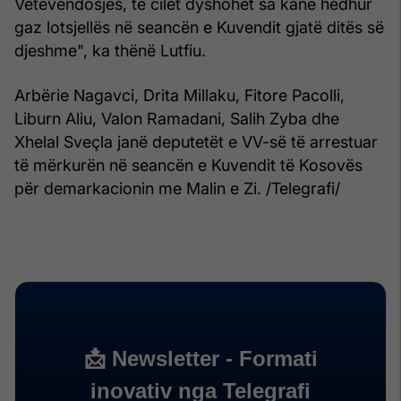
Vetëvendosjes, të cilët dyshohet sa kanë hedhur
gaz lotsjellës në seancën e Kuvendit gjatë ditës së
djeshme", ka thënë Lutfiu.
Arbërie Nagavci, Drita Millaku, Fitore Pacolli,
Liburn Aliu, Valon Ramadani, Salih Zyba dhe
Xhelal Sveçla janë deputetët e VV-së të arrestuar
të mërkurën në seancën e Kuvendit të Kosovës
për demarkacionin me Malin e Zi. /Telegrafi/