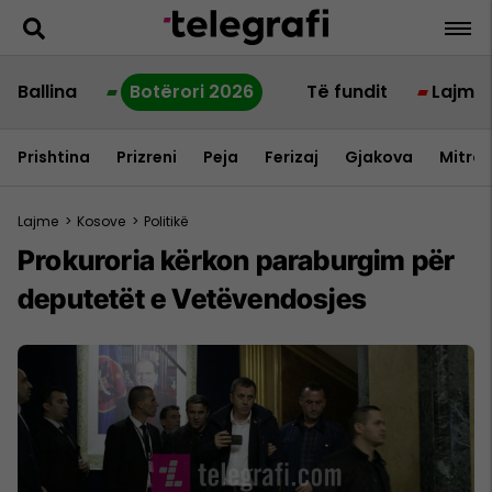
Ballina
Botërori 2026
Të fundit
Lajme
Prishtina
Prizreni
Peja
Ferizaj
Gjakova
Mitrov
Lajme
>
Kosove
>
Politikë
Prokuroria kërkon paraburgim për
deputetët e Vetëvendosjes