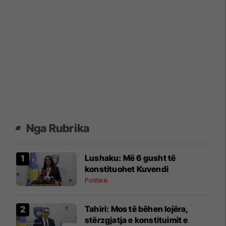
Nga Rubrika
​Lushaku: Më 6 gusht të
konstituohet Kuvendi
Politikë
​Tahiri: Mos të bëhen lojëra,
stërzgjatja e konstituimit e