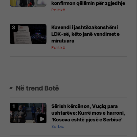
konfirmon qëllimin për zgjedhje
Politikë
Kuvendi i jashtëzakonshëm i
LDK-së, këto janë vendimet e
miratuara
Politikë
Në trend Botë
Sërish kërcënon, Vuçiq para
ushtarëve: Kurrë mos e harroni,
'Kosova është pjesë e Serbisë'
Serbia