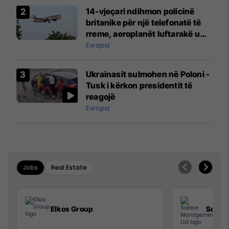
14-vjeçari ndihmon policinë
britanike për një telefonatë të
rreme, aeroplanët luftarakë u
ngritën në ajër për të
Evropa
interceptuar fluturaken e Qatar
Airways që po shkonte drejt
Ukrainasit sulmohen në Poloni -
Mançesterit
Tusk i kërkon presidentit të
reagojë
Evropa
Jobs
Real Estate
Elkos Group
Solac