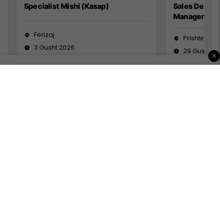
Specialist Mishi (Kasap)
Sales Devel
Manager
Ferizaj
Prishtinë
3 Gusht 2026
29 Gusht 2
×