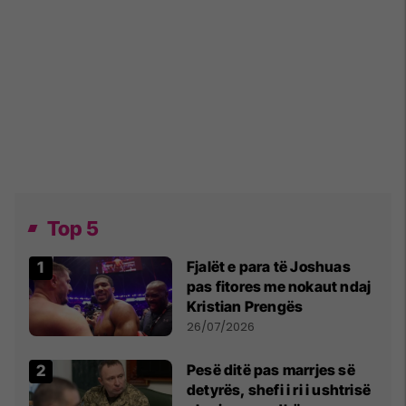
Top 5
Fjalët e para të Joshuas
pas fitores me nokaut ndaj
Kristian Prengës
26/07/2026
Pesë ditë pas marrjes së
detyrës, shefi i ri i ushtrisë