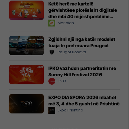
Këtë herë me kartelë
gërvishtëse plotësisht digjitale
dhe mbi 40 mijë shpërblime
instant!
Meridian
Zgjidhni një nga katër modelet
tuaja të preferuara Peugeot
Peugot Kosova
IPKO vazhdon partneritetin me
Sunny Hill Festival 2026
IPKO
EXPO DIASPORA 2026 mbahet
më 3, 4 dhe 5 gusht në Prishtinë
Expo Prishtina