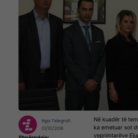
Në kuadër të tem
Nga
Telegrafi
ka emetuar sot d
01/10/2018
veprimtarëve Eju