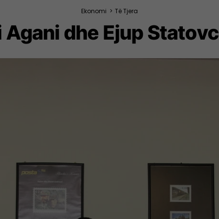
Ekonomi
>
Të Tjera
 Agani dhe Ejup Statovci