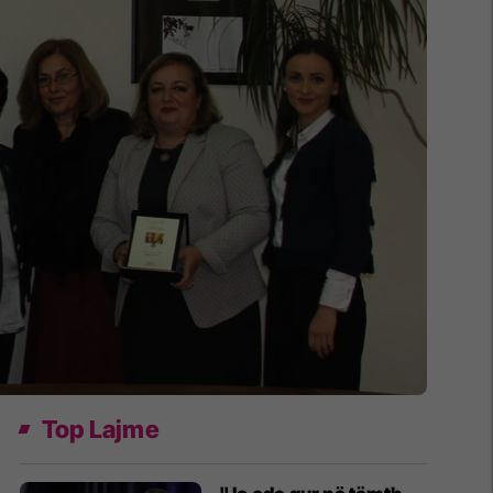
Top Lajme