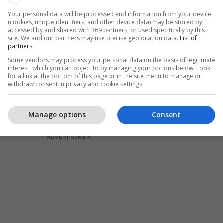
sor universiteti ai dha një kontribut të madh edhe
hvillimin e Universitetit të Prishtinës. Fehmi Agani
Your personal data will be processed and information from your device
(cookies, unique identifiers, and other device data) may be stored by,
imtaret më të dalluar politik të viteve të '90-ta.
accessed by and shared with 369 partners, or used specifically by this
site. We and our partners may use precise geolocation data.
List of
eologët më të shquar të rezistencës paqësore kundër
partners.
gani mori pjesë edhe në Konferencën e Rambujesë.
Some vendors may process your personal data on the basis of legitimate
vra nga forcat kriminale serbe gjatë kohës së luftës
interest, which you can object to by managing your options below. Look
for a link at the bottom of this page or in the site menu to manage or
verën e vitit 1999. Për kontributin e tij të
withdraw consent in privacy and cookie settings.
shpallet hero i Kosovës, nga Presidenti i Kosovës,
elegrafi/
Manage options
Consent