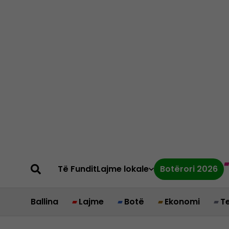
Të Fundit
Lajme lokale
Botërori 2026
Ballina
Lajme
Botë
Ekonomi
T