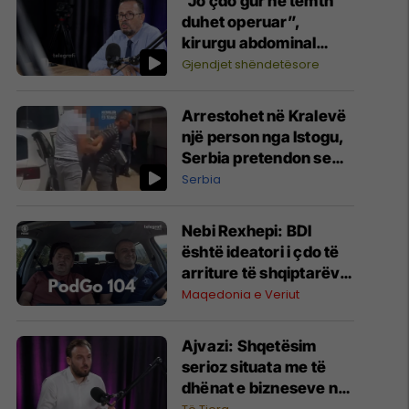
"Jo çdo gur në tëmth
duhet operuar”,
kirurgu abdominal
Ymer Durmishi tregon
Gjendjet shëndetësore
kur duhet ndërhyrja
Arrestohet në Kralevë
një person nga Istogu,
Serbia pretendon se
kreu spiunazh
Serbia
Nebi Rexhepi: BDI
është ideatori i çdo të
arriture të shqiptarëve
në Maqedoninë e
Maqedonia e Veriut
Veriut
Ajvazi: Shqetësim
serioz situata me të
dhënat e bizneseve në