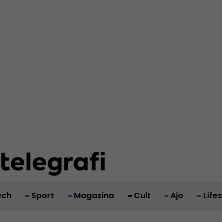
ech
Sport
Magazina
Cult
Ajo
Life