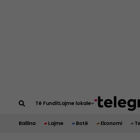
Të Fundit
Lajme lokale
Ballina
Lajme
Botë
Ekonomi
T