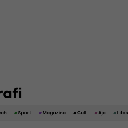
ech
Sport
Magazina
Cult
Ajo
Life