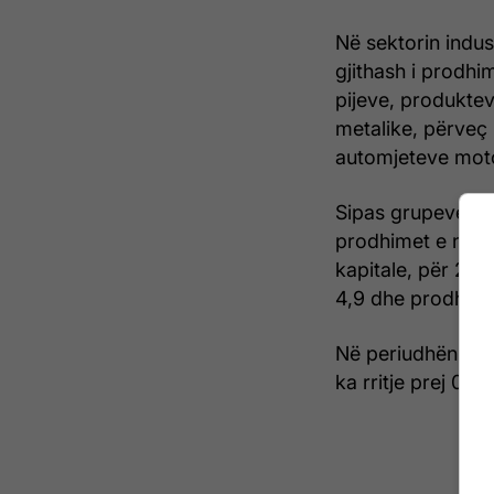
Në sektorin indus
gjithash i prodhi
pijeve, produkteve
metalike, përveç
automjeteve moto
Sipas grupeve krye
prodhimet e ndër
kapitale, për 23,
4,9 dhe prodhimet
Në periudhën jana
ka rritje prej 0,6 