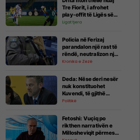
Drita fiton thellë ndaj
Tre Fiorit, i afrohet
play-offit të Ligës së
Konferencës
Ligat tjera
Policia në Ferizaj
parandalon një rast të
rëndë, neutralizon një
31-vjeçar me armë
Kronika e Zezë
zjarri në Parkun e Lirisë
Deda: Nëse deri nesër
nuk konstituohet
Kuvendi, të gjithë
deputetët do të bëjnë
Politikë
shkelje të rëndë
kushtetuese
Fetoshi: Vuçiq po
rikthen narrativën e
Millosheviqit përmes