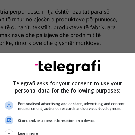
tria përpunuese, rritja është rezultat para së
mit të rritur në pjesën e produkteve përpunuese,
 të duhanit, tekstilit, produkteve të fabrikuara
 makinave dhe pajisjeve dhe prodhimit të
rike, rimorkiove dhe gjysmërimorkiove.
sore industriale, rritje ka tek energjia, për 18,1 %,
mjetme, përveç energjisë, për 6,8 %, prodhimet
5 %, prodhimet afatgjata për përdorim të gjerë, për
 afatshkurtëra për përdorim të gjerë, për 1,6 %.
Telegrafi asks for your consent to use your
personal data for the following purposes:
r – maj, lidhur me periudhën e njëjtë vitin e kaluar
Personalised advertising and content, advertising and content
%./Telegrafi/
measurement, audience research and services development
Store and/or access information on a device
Learn more