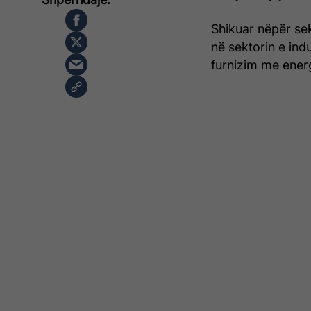
Shikuar nëpër sek
në sektorin e ind
furnizim me energ