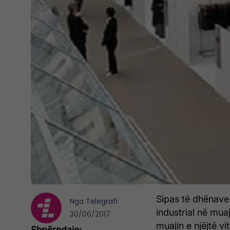
Sipas të dhënave 
Nga
Telegrafi
industrial në mua
30/06/2017
muajin e njëjtë vi