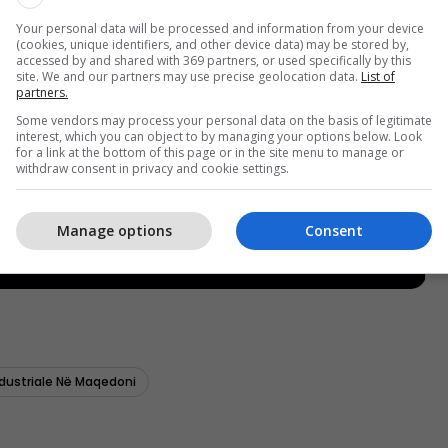
Your personal data will be processed and information from your device
(cookies, unique identifiers, and other device data) may be stored by,
accessed by and shared with 369 partners, or used specifically by this
site. We and our partners may use precise geolocation data.
List of
partners.
Some vendors may process your personal data on the basis of legitimate
interest, which you can object to by managing your options below. Look
for a link at the bottom of this page or in the site menu to manage or
withdraw consent in privacy and cookie settings.
Manage options
Consent