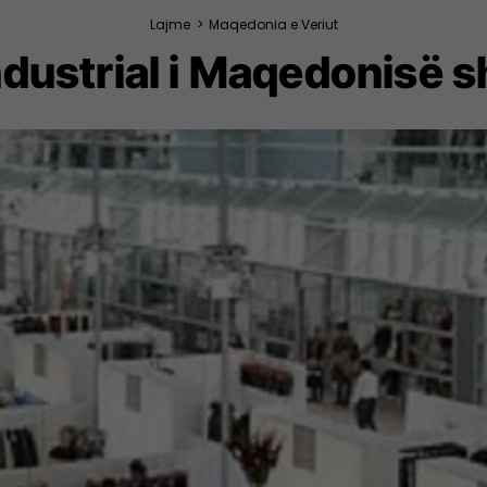
Lajme
>
Maqedonia e Veriut
dustrial i Maqedonisë s