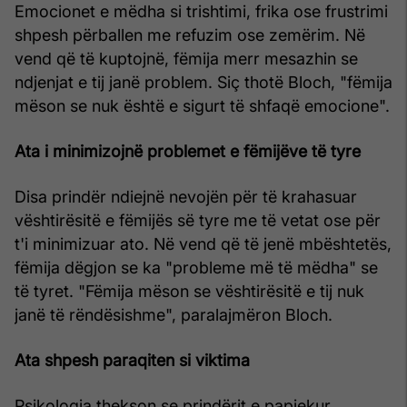
Emocionet e mëdha si trishtimi, frika ose frustrimi
shpesh përballen me refuzim ose zemërim. Në
vend që të kuptojnë, fëmija merr mesazhin se
ndjenjat e tij janë problem. Siç thotë Bloch, "fëmija
mëson se nuk është e sigurt të shfaqë emocione".
Ata i minimizojnë problemet e fëmijëve të tyre
Disa prindër ndiejnë nevojën për të krahasuar
vështirësitë e fëmijës së tyre me të vetat ose për
t'i minimizuar ato. Në vend që të jenë mbështetës,
fëmija dëgjon se ka "probleme më të mëdha" se
të tyret. "Fëmija mëson se vështirësitë e tij nuk
janë të rëndësishme", paralajmëron Bloch.
Ata shpesh paraqiten si viktima
Psikologia thekson se prindërit e papjekur