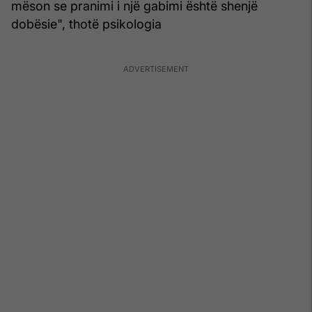
mëson se pranimi i një gabimi është shenjë
dobësie", thotë psikologia