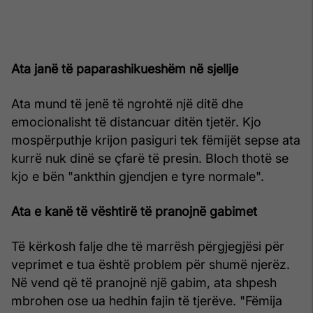
Ata janë të paparashikueshëm në sjellje
Ata mund të jenë të ngrohtë një ditë dhe
emocionalisht të distancuar ditën tjetër. Kjo
mospërputhje krijon pasiguri tek fëmijët sepse ata
kurrë nuk dinë se çfarë të presin. Bloch thotë se
kjo e bën "ankthin gjendjen e tyre normale".
Ata e kanë të vështirë të pranojnë gabimet
Të kërkosh falje dhe të marrësh përgjegjësi për
veprimet e tua është problem për shumë njerëz.
Në vend që të pranojnë një gabim, ata shpesh
mbrohen ose ua hedhin fajin të tjerëve. "Fëmija