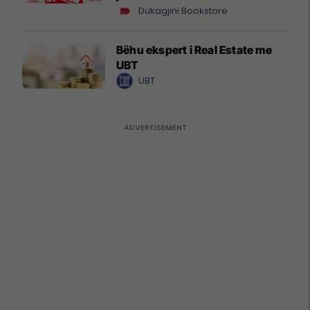
Dukagjini Bookstore
Bëhu ekspert i Real Estate me
UBT
UBT