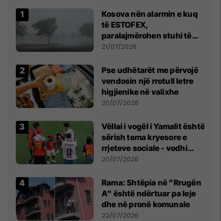
Kosova nën alarmin e kuq
të ESTOFEX,
paralajmërohen stuhi të
fuqishme me breshër dhe
21/07/2026
erëra të forta
Pse udhëtarët me përvojë
vendosin një rrotull letre
higjienike në valixhe
20/07/2026
Vëllai i vogël i Yamalit është
sërish tema kryesore e
rrjeteve sociale - vodhi
vëmendjen pas finales së
20/07/2026
Kupës së Botës
Rama: Shtëpia në "Rrugën
A" është ndërtuar pa leje
dhe në pronë komunale
22/07/2026