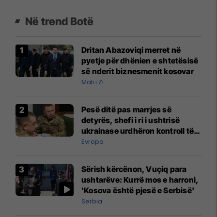
Në trend Botë
Dritan Abazoviqi merret në
pyetje për dhënien e shtetësisë
së nderit biznesmenit kosovar
Mali i Zi
Pesë ditë pas marrjes së
detyrës, shefi i ri i ushtrisë
ukrainase urdhëron kontroll të
madh
Evropa
Sërish kërcënon, Vuçiq para
ushtarëve: Kurrë mos e harroni,
'Kosova është pjesë e Serbisë'
Serbia