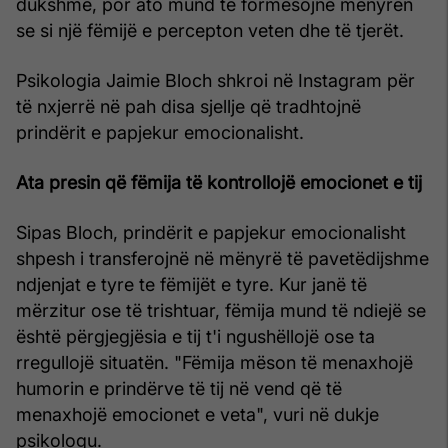
dukshme, por ato mund të formësojnë mënyrën
se si një fëmijë e percepton veten dhe të tjerët.
Psikologia Jaimie Bloch shkroi në Instagram për
të nxjerrë në pah disa sjellje që tradhtojnë
prindërit e papjekur emocionalisht.
Ata presin që fëmija të kontrollojë emocionet e tij
Sipas Bloch, prindërit e papjekur emocionalisht
shpesh i transferojnë në mënyrë të pavetëdijshme
ndjenjat e tyre te fëmijët e tyre. Kur janë të
mërzitur ose të trishtuar, fëmija mund të ndiejë se
është përgjegjësia e tij t'i ngushëllojë ose ta
rregullojë situatën. "Fëmija mëson të menaxhojë
humorin e prindërve të tij në vend që të
menaxhojë emocionet e veta", vuri në dukje
psikologu.