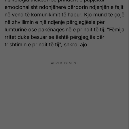
emocionalisht ndonjëherë përdorin ndjenjën e fajit
në vend të komunikimit të hapur. Kjo mund të çojë
në zhvillimin e një ndjenje përgjegjësie për
lumturinë ose pakënaqësinë e prindit të tij. "Fëmija
rritet duke besuar se është përgjegjës për
trishtimin e prindit të tij", shkroi ajo.