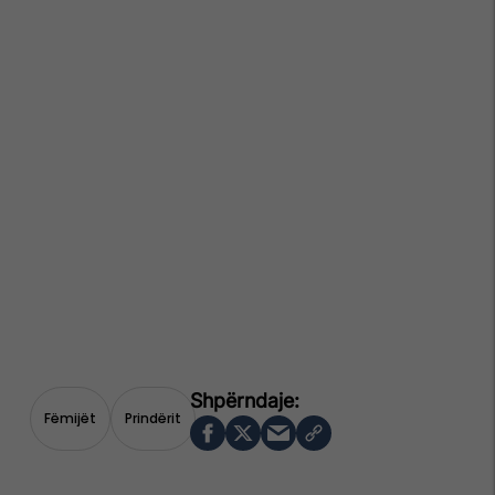
Fëmijët
Prindërit