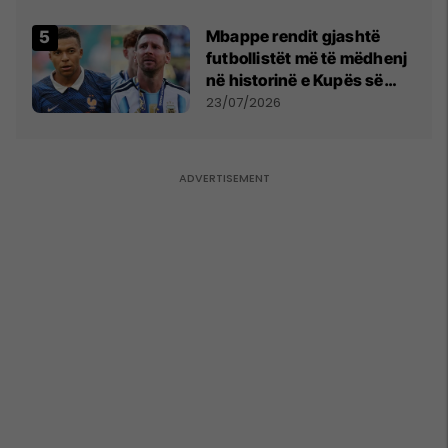
Mbappe rendit gjashtë
futbollistët më të mëdhenj
në historinë e Kupës së
Botës, Messi mbetet i dyti
23/07/2026