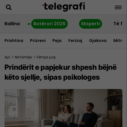
Ballina
Botërori 2026
Eksperti
Të fu
Prishtina
Prizreni
Peja
Ferizaj
Gjakova
Mitrov
Ajo
>
Në familje
>
Fëmija juaj
Prindërit e papjekur shpesh bëjnë
këto sjellje, sipas psikologes