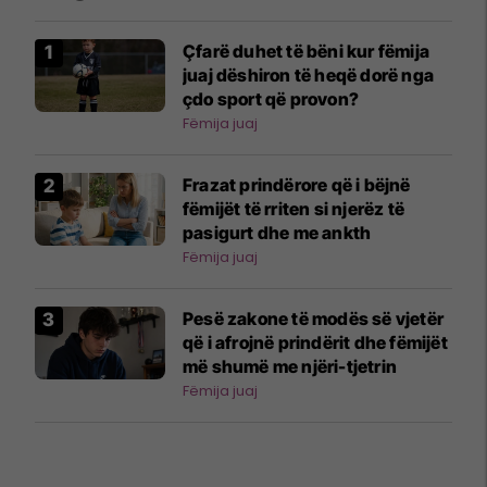
Çfarë duhet të bëni kur fëmija
juaj dëshiron të heqë dorë nga
çdo sport që provon?
Fëmija juaj
Frazat prindërore që i bëjnë
fëmijët të rriten si njerëz të
pasigurt dhe me ankth
Fëmija juaj
Pesë zakone të modës së vjetër
që i afrojnë prindërit dhe fëmijët
më shumë me njëri-tjetrin
Fëmija juaj