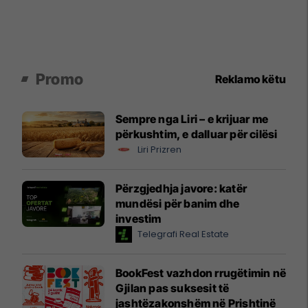
Promo
Reklamo këtu
Sempre nga Liri – e krijuar me
përkushtim, e dalluar për cilësi
Liri Prizren
Përzgjedhja javore: katër
mundësi për banim dhe
investim
Telegrafi Real Estate
BookFest vazhdon rrugëtimin në
Gjilan pas suksesit të
jashtëzakonshëm në Prishtinë