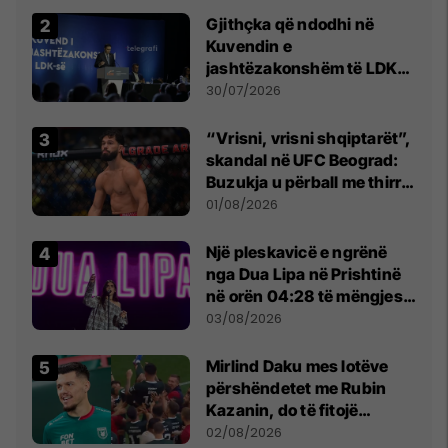
Gjithçka që ndodhi në
Kuvendin e
jashtëzakonshëm të LDK-
së
30/07/2026
“Vrisni, vrisni shqiptarët”,
skandal në UFC Beograd:
Buzukja u përball me thirrje
anti-shqiptare nga
01/08/2026
tribunat
Një pleskavicë e ngrënë
nga Dua Lipa në Prishtinë
në orën 04:28 të mëngjesit
- dhe bota digjitale serbe
03/08/2026
shpall gjendjen e luftës
Mirlind Daku mes lotëve
përshëndetet me Rubin
Kazanin, do të fitojë
miliona te Spartak Moska
02/08/2026