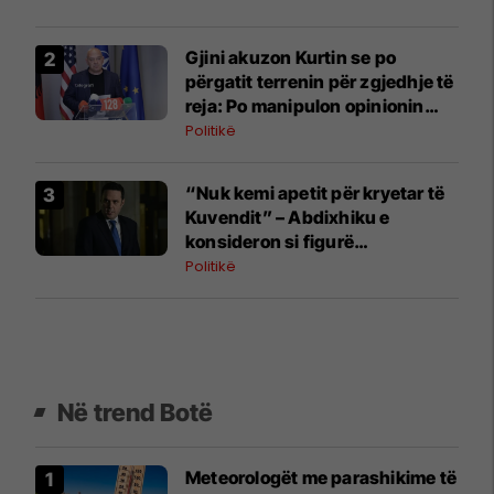
Gjini akuzon Kurtin se po
përgatit terrenin për zgjedhje të
reja: Po manipulon opinionin
publik
Politikë
“Nuk kemi apetit për kryetar të
Kuvendit” – Abdixhiku e
konsideron si figurë
ceremoniale
Politikë
Në trend Botë
Meteorologët me parashikime të