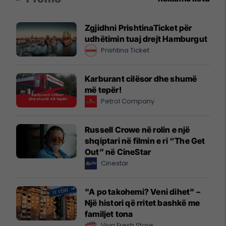
Zgjidhni PrishtinaTicket për
udhëtimin tuaj drejt Hamburgut
Prishtina Ticket
Karburant cilësor dhe shumë
më tepër!
Petrol Company
Russell Crowe në rolin e një
shqiptari në filmin e ri “The Get
Out” në CineStar
Cinestar
"A po takohemi? Veni dihet" –
Një histori që rritet bashkë me
familjet tona
Viva Fresh Store