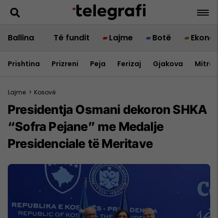
Ballina
Të fundit
Lajme
Botë
Ekono
Prishtina
Prizreni
Peja
Ferizaj
Gjakova
Mitrov
Lajme
>
Kosovë
Presidentja Osmani dekoron SHKA
“Sofra Pejane” me Medalje
Presidenciale të Meritave