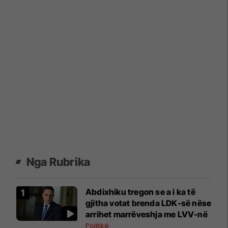
Nga Rubrika
Abdixhiku tregon se a i ka të
gjitha votat brenda LDK-së nëse
arrihet marrëveshja me LVV-në
Politikë