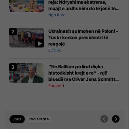
reja: Ndryshime ekstreme,
muajt e ardhshëm do të jenë të
pazakontë
Nga Bota
Ukrainasit sulmohen në Poloni -
Tusk i kërkon presidentit të
reagojë
Evropa
“Në Ballkan po lind diçka
historikisht krejt e re” - një
bisedë me Oliver Jens Schmitt
mbi protestat në Shqipëri dhe të
Shqipëri
kaluarën e rajonit
Jobs
Real Estate