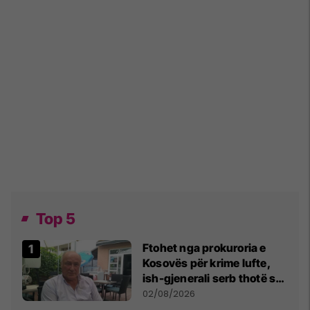
Top 5
Ftohet nga prokuroria e
Kosovës për krime lufte,
ish-gjenerali serb thotë se
dikush e tradhtoi në
02/08/2026
Beograd