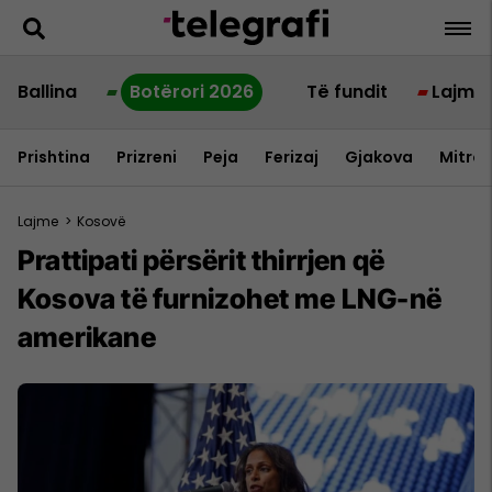
Ballina
Botërori 2026
Të fundit
Lajme
Prishtina
Prizreni
Peja
Ferizaj
Gjakova
Mitrov
Lajme
>
Kosovë
Prattipati përsërit thirrjen që
Kosova të furnizohet me LNG-në
amerikane