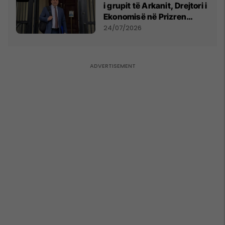
i grupit të Arkanit, Drejtori i
Ekonomisë në Prizren
mohon pretendimet
24/07/2026