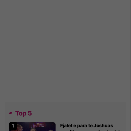
Top 5
Fjalët e para të Joshuas