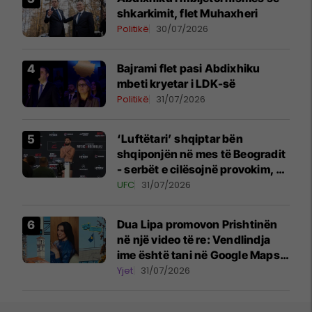
shkarkimit, flet Muhaxheri
Politikë
30/07/2026
Bajrami flet pasi Abdixhiku
mbeti kryetar i LDK-së
Politikë
31/07/2026
‘Luftëtari’ shqiptar bën
shqiponjën në mes të Beogradit
- serbët e cilësojnë provokim, ai
e cilëson simbol të identitetit
UFC
31/07/2026
Dua Lipa promovon Prishtinën
në një video të re: Vendlindja
ime është tani në Google Maps
Street View
Yjet
31/07/2026