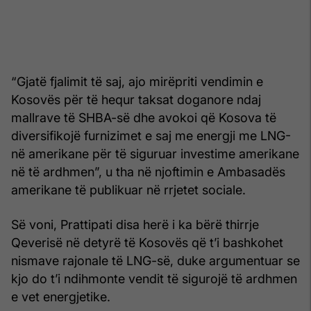
“Gjatë fjalimit të saj, ajo mirëpriti vendimin e
Kosovës për të hequr taksat doganore ndaj
mallrave të SHBA-së dhe avokoi që Kosova të
diversifikojë furnizimet e saj me energji me LNG-
në amerikane për të siguruar investime amerikane
në të ardhmen”, u tha në njoftimin e Ambasadës
amerikane të publikuar në rrjetet sociale.
Së voni, Prattipati disa herë i ka bërë thirrje
Qeverisë në detyrë të Kosovës që t’i bashkohet
nismave rajonale të LNG-së, duke argumentuar se
kjo do t’i ndihmonte vendit të sigurojë të ardhmen
e vet energjetike.