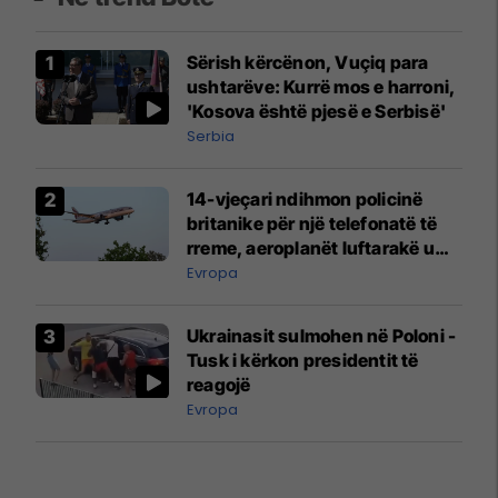
Sërish kërcënon, Vuçiq para
ushtarëve: Kurrë mos e harroni,
'Kosova është pjesë e Serbisë'
Serbia
14-vjeçari ndihmon policinë
britanike për një telefonatë të
rreme, aeroplanët luftarakë u
ngritën në ajër për të
Evropa
interceptuar fluturaken e Qatar
Airways që po shkonte drejt
Ukrainasit sulmohen në Poloni -
Mançesterit
Tusk i kërkon presidentit të
reagojë
Evropa