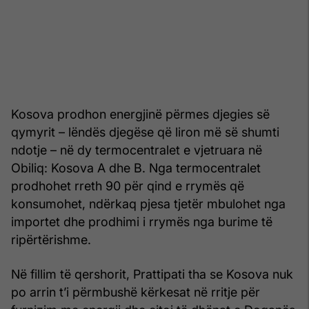
Kosova prodhon energjinë përmes djegies së
qymyrit – lëndës djegëse që liron më së shumti
ndotje – në dy termocentralet e vjetruara në
Obiliq: Kosova A dhe B. Nga termocentralet
prodhohet rreth 90 për qind e rrymës që
konsumohet, ndërkaq pjesa tjetër mbulohet nga
importet dhe prodhimi i rrymës nga burime të
ripërtërishme.
Në fillim të qershorit, Prattipati tha se Kosova nuk
po arrin t’i përmbushë kërkesat në rritje për