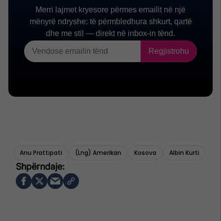
Anu Prattipati
(lng) Amerikan
Kosova
Albin Kurti