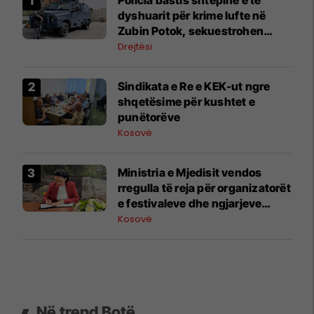
dyshuarit për krime lufte në
Zubin Potok, sekuestrohen
prova
Drejtësi
Sindikata e Re e KEK-ut ngre
shqetësime për kushtet e
punëtorëve
Kosovë
Ministria e Mjedisit vendos
rregulla të reja për organizatorët
e festivaleve dhe ngjarjeve
publike
Kosovë
Në trend Botë