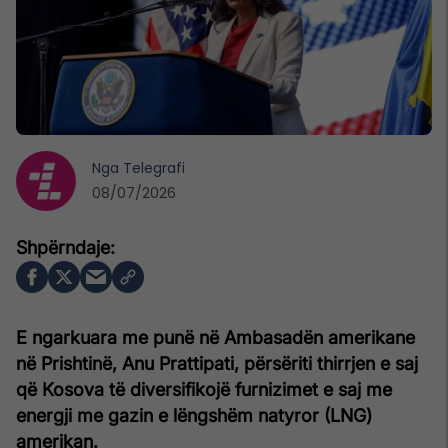
Nga
Telegrafi
08/07/2026
E ngarkuara me punë në Ambasadën amerikane
në Prishtinë, Anu Prattipati, përsëriti thirrjen e saj
që Kosova të diversifikojë furnizimet e saj me
energji me gazin e lëngshëm natyror (LNG)
amerikan.