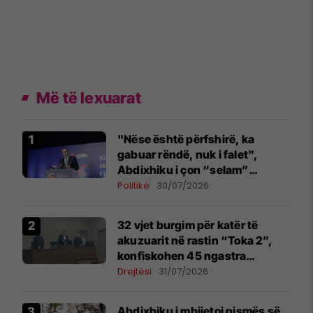
Më të lexuarat
"Nëse është përfshirë, ka
gabuar rëndë, nuk i falet",
Abdixhiku i çon “selam”
Përparim Ramës
Politikë
30/07/2026
32 vjet burgim për katër të
akuzuarit në rastin “Toka 2”,
konfiskohen 45 ngastra
kadastrale
Drejtësi
31/07/2026
Abdixhiku i mbijetoi nismës së