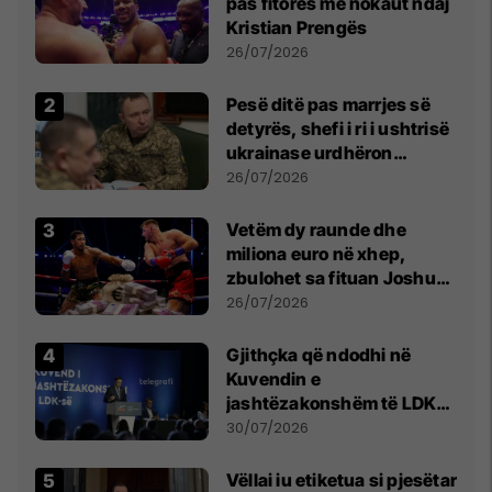
pas fitores me nokaut ndaj
Kristian Prengës
26/07/2026
Pesë ditë pas marrjes së
detyrës, shefi i ri i ushtrisë
ukrainase urdhëron
kontroll të madh
26/07/2026
Vetëm dy raunde dhe
miliona euro në xhep,
zbulohet sa fituan Joshua
e Prenga
26/07/2026
Gjithçka që ndodhi në
Kuvendin e
jashtëzakonshëm të LDK-
së
30/07/2026
Vëllai iu etiketua si pjesëtar