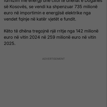
furnizim me energji dhe citoi të dhënat e Doganës
së Kosovës, se vendi ka shpenzuar 735 milionë
euro në importimin e energjisë elektrike nga
vendet fqinje në katër vjetët e fundit.
Këto të dhëna tregojnë një rritje nga 142 milionë
euro në vitin 2024 në 259 milionë euro në vitin
2025.