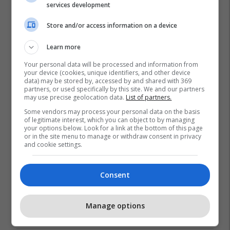
services development
Store and/or access information on a device
Promo
Reklamo këtu
Learn more
Your personal data will be processed and information from
your device (cookies, unique identifiers, and other device
Këtë herë me kartelë
data) may be stored by, accessed by and shared with 369
gërvishtëse plotësisht digjitale
partners, or used specifically by this site. We and our partners
may use precise geolocation data.
List of partners.
dhe mbi 40 mijë shpërblime
instant!
Meridian
Some vendors may process your personal data on the basis
of legitimate interest, which you can object to by managing
your options below. Look for a link at the bottom of this page
or in the site menu to manage or withdraw consent in privacy
Zgjidhni një nga katër modelet
and cookie settings.
tuaja të preferuara Peugeot
Peugot Kosova
Consent
IPKO vazhdon partneritetin me
Sunny Hill Festival 2026
Manage options
IPKO