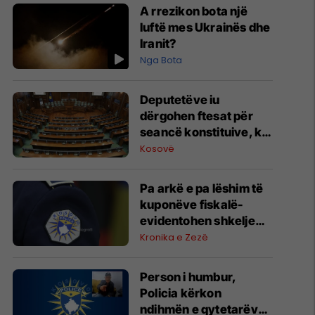
A rrezikon bota një
luftë mes Ukrainës dhe
Iranit?
Nga Bota
​Deputetëve iu
dërgohen ftesat për
seancë konstituive, ky
është rendi i ditës
Kosovë
Pa arkë e pa lëshim të
kuponëve fiskalë-
evidentohen shkelje
nga inspektimet e
Kronika e Zezë
parkingjeve në
Podujevë, Lipjan,
Person i humbur,
Obiliq, Graçanicë
Policia kërkon
ndihmën e qytetarëve