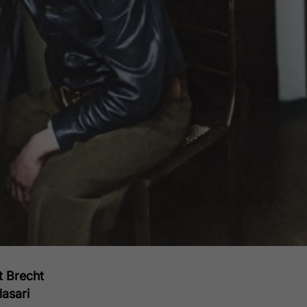
t Brecht
lasari