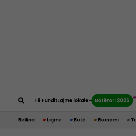
Të Fundit
Lajme lokale
Botërori 2026
Ballina
Lajme
Botë
Ekonomi
T