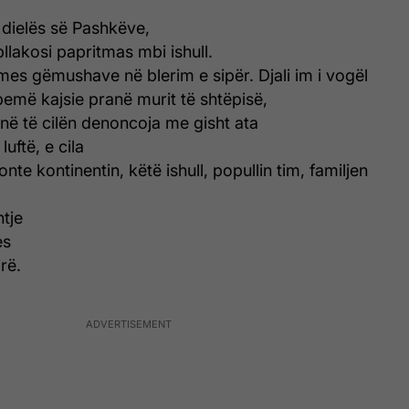
 dielës së Pashkëve,
pllakosi papritmas mbi ishull.
es gëmushave në blerim e sipër. Djali im i vogël
pemë kajsie pranë murit të shtëpisë,
 në të cilën denoncoja me gisht ata
luftë, e cila
te kontinentin, këtë ishull, popullin tim, familjen
tje
es
rë.