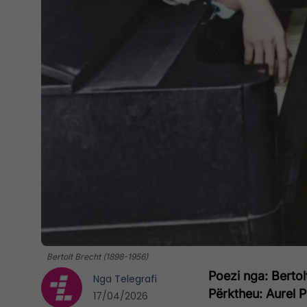
Bertolt Brecht (1898-1956)
Poezi nga: Bertol
Nga
Telegrafi
Përktheu: Aurel P
17/04/2026