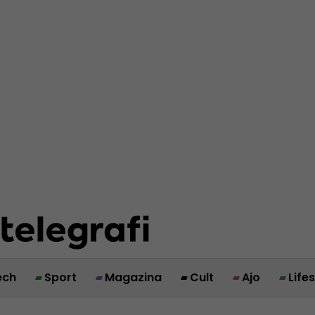
ech
Sport
Magazina
Cult
Ajo
Life