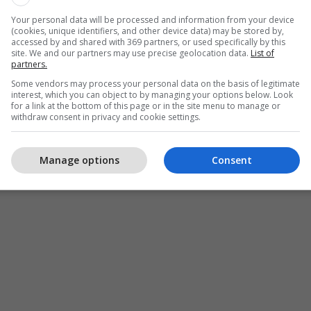
Your personal data will be processed and information from your device
(cookies, unique identifiers, and other device data) may be stored by,
accessed by and shared with 369 partners, or used specifically by this
site. We and our partners may use precise geolocation data.
List of
partners.
Some vendors may process your personal data on the basis of legitimate
interest, which you can object to by managing your options below. Look
for a link at the bottom of this page or in the site menu to manage or
withdraw consent in privacy and cookie settings.
Manage options
Consent