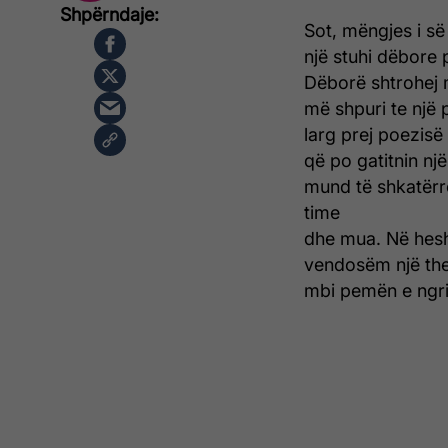
Sot, mëngjes i së
një stuhi dëbore 
Dëborë shtrohej m
më shpuri te një 
larg prej poezisë
që po gatitnin një 
mund të shkatërron
time
dhe mua. Në hesh
vendosëm një th
mbi pemën e ngri