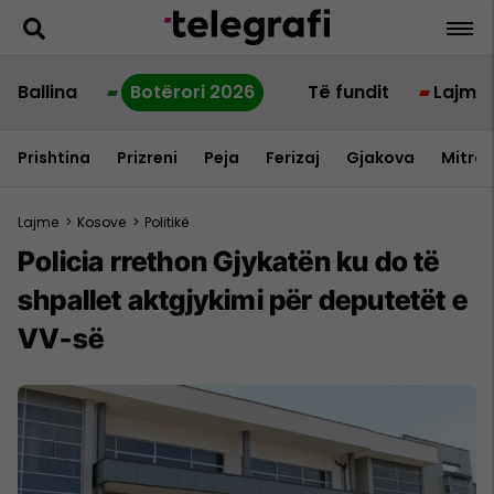
Ballina
Botërori 2026
Të fundit
Lajme
Prishtina
Prizreni
Peja
Ferizaj
Gjakova
Mitrov
Lajme
>
Kosove
>
Politikë
Policia rrethon Gjykatën ku do të
shpallet aktgjykimi për deputetët e
VV-së