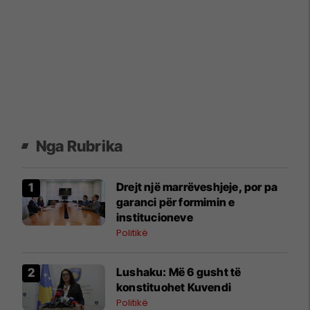
Nga Rubrika
Drejt një marrëveshjeje, por pa
garanci për formimin e
institucioneve
Politikë
​Lushaku: Më 6 gusht të
konstituohet Kuvendi
Politikë