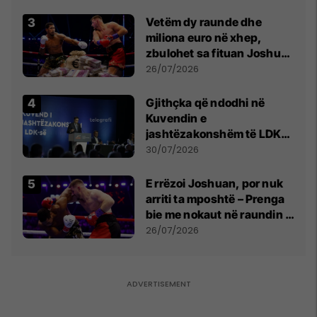
Vetëm dy raunde dhe
miliona euro në xhep,
zbulohet sa fituan Joshua
e Prenga
26/07/2026
Gjithçka që ndodhi në
Kuvendin e
jashtëzakonshëm të LDK-
së
30/07/2026
E rrëzoi Joshuan, por nuk
arriti ta mposhtë – Prenga
bie me nokaut në raundin e
dytë
26/07/2026