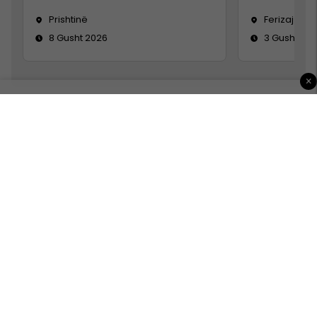
Prishtinë
Ferizaj
8 Gusht 2026
3 Gusht 20
×