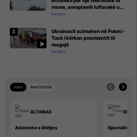
britanike për një telefonatë të
rreme, aeroplanët luftarakë u
ngritën në ajër për të
Evropa
interceptuar fluturaken e Qatar
Airways që po shkonte drejt
Ukrainasit sulmohen në Poloni -
Mançesterit
Tusk i kërkon presidentit të
reagojë
Evropa
Jobs
Real Estate
ALTINBAS
Elkos
Asistente e Shitjes
Specialist Mi