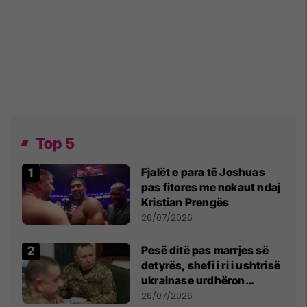
Top 5
Fjalët e para të Joshuas
pas fitores me nokaut ndaj
Kristian Prengës
26/07/2026
Pesë ditë pas marrjes së
detyrës, shefi i ri i ushtrisë
ukrainase urdhëron
kontroll të madh
26/07/2026