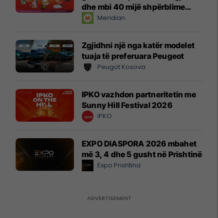
dhe mbi 40 mijë shpërblime
instant!
Meridian
Zgjidhni një nga katër modelet
tuaja të preferuara Peugeot
Peugot Kosova
IPKO vazhdon partneritetin me
Sunny Hill Festival 2026
IPKO
EXPO DIASPORA 2026 mbahet
më 3, 4 dhe 5 gusht në Prishtinë
Expo Prishtina