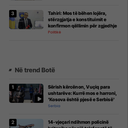
​Tahiri: Mos të bëhen lojëra,
stërzgjatja e konstituimit e
konfirmon qëllimin për zgjedhje
Politikë
Në trend Botë
Sërish kërcënon, Vuçiq para
ushtarëve: Kurrë mos e harroni,
'Kosova është pjesë e Serbisë'
Serbia
14-vjeçari ndihmon policinë