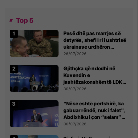
Top 5
Pesë ditë pas marrjes së
detyrës, shefi i ri i ushtrisë
ukrainase urdhëron
kontroll të madh
26/07/2026
Gjithçka që ndodhi në
Kuvendin e
jashtëzakonshëm të LDK-
së
30/07/2026
"Nëse është përfshirë, ka
gabuar rëndë, nuk i falet",
Abdixhiku i çon “selam”
Përparim Ramës
30/07/2026