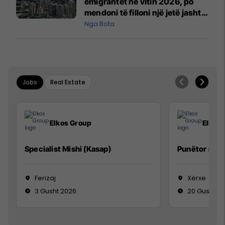
emigrantët në vitin 2026, po
mendoni të filloni një jetë jashtë
vendit?
Nga Bota
Jobs
Real Estate
Elkos Group
Elkos
Specialist Mishi (Kasap)
Punëtor në 
Ferizaj
Xërxe
3 Gusht 2026
20 Gusht 2