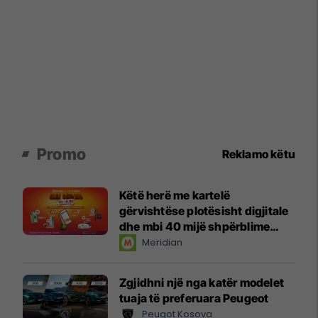
Promo
Reklamo këtu
Këtë herë me kartelë
gërvishtëse plotësisht digjitale
dhe mbi 40 mijë shpërblime
instant!
Meridian
Zgjidhni një nga katër modelet
tuaja të preferuara Peugeot
Peugot Kosova