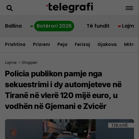
Ballina
Botërori 2026
Të fundit
Lajme
Prishtina
Prizreni
Peja
Ferizaj
Gjakova
Mitrov
Lajme
>
Shqipëri
Policia publikon pamje nga
sekuestrimi i dy automjeteve në
Tiranë në vlerë 120 mijë euro, u
vodhën në Gjemani e Zvicër