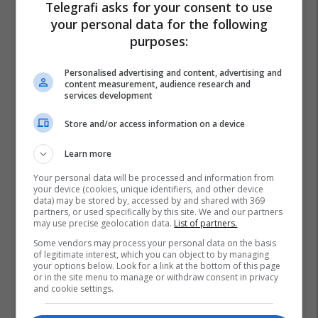
Telegrafi asks for your consent to use
your personal data for the following
purposes:
Personalised advertising and content, advertising and
content measurement, audience research and
services development
Store and/or access information on a device
Learn more
Your personal data will be processed and information from
your device (cookies, unique identifiers, and other device
data) may be stored by, accessed by and shared with 369
partners, or used specifically by this site. We and our partners
may use precise geolocation data.
List of partners.
Some vendors may process your personal data on the basis
of legitimate interest, which you can object to by managing
your options below. Look for a link at the bottom of this page
or in the site menu to manage or withdraw consent in privacy
and cookie settings.
Vjedhje E Veturës
Policia E Shtetit
Tiranë
Video