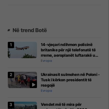
Në trend Botë
14-vjeçari ndihmon policinë
britanike për një telefonatë të
rreme, aeroplanët luftarakë u
ngritën në ajër për të
Evropa
interceptuar fluturaken e Qatar
Airways që po shkonte drejt
Ukrainasit sulmohen në Poloni -
Mançesterit
Tusk i kërkon presidentit të
reagojë
Evropa
Vendet më të mira për