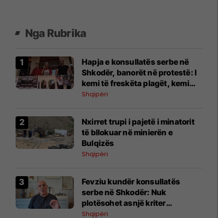
Nga Rubrika
Hapja e konsullatës serbe në
Shkodër, banorët në protestë: I
kemi të freskëta plagët, kemi
vuajtur shumë
Shqipëri
Nxirret trupi i pajetë i minatorit
të bllokuar në minierën e
Bulqizës
Shqipëri
Fevziu kundër konsullatës
serbe në Shkodër: Nuk
plotësohet asnjë kriter
ndërkombëtar
Shqipëri