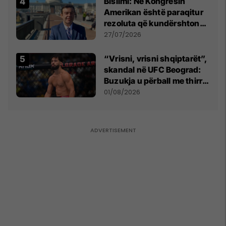
Bislimi: Në Kongresin
Amerikan është paraqitur
rezoluta që kundërshton
mbajtjen e Asamblesë
27/07/2026
Parlamentare të OSBE-së
në Beograd
“Vrisni, vrisni shqiptarët”,
skandal në UFC Beograd:
Buzukja u përball me thirrje
anti-shqiptare nga
01/08/2026
tribunat