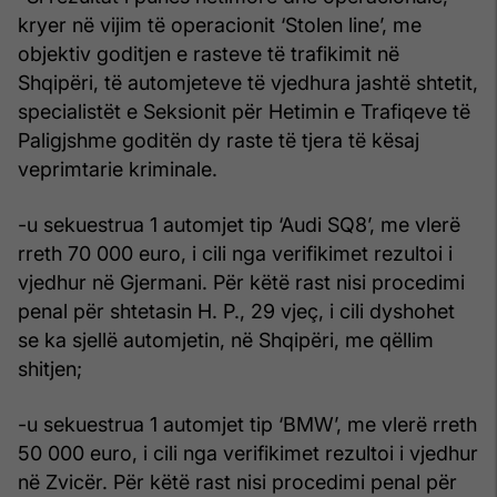
kryer në vijim të operacionit ‘Stolen line’, me
objektiv goditjen e rasteve të trafikimit në
Shqipëri, të automjeteve të vjedhura jashtë shtetit,
specialistët e Seksionit për Hetimin e Trafiqeve të
Paligjshme goditën dy raste të tjera të kësaj
veprimtarie kriminale.
-u sekuestrua 1 automjet tip ‘Audi SQ8’, me vlerë
rreth 70 000 euro, i cili nga verifikimet rezultoi i
vjedhur në Gjermani. Për këtë rast nisi procedimi
penal për shtetasin H. P., 29 vjeç, i cili dyshohet
se ka sjellë automjetin, në Shqipëri, me qëllim
shitjen;
-u sekuestrua 1 automjet tip ‘BMW’, me vlerë rreth
50 000 euro, i cili nga verifikimet rezultoi i vjedhur
në Zvicër. Për këtë rast nisi procedimi penal për