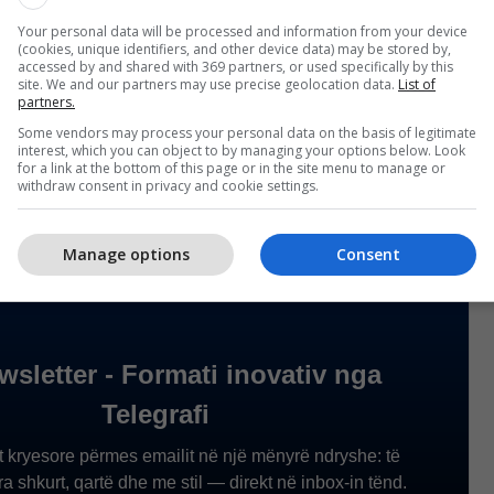
Your personal data will be processed and information from your device
shtë krenari, por shkak i tragjedisë. Respektoni
(cookies, unique identifiers, and other device data) may be stored by,
accessed by and shared with 369 partners, or used specifically by this
ut, mos përdorni telefonin gjatë vozitjes, vendosni
site. We and our partners may use precise geolocation data.
List of
partners.
t dhe tregoni kujdes ndaj këmbësorëve, respektoni
Some vendors may process your personal data on the basis of legitimate
 semaforët. Siguria në rrugë është përgjegjësi e
interest, which you can object to by managing your options below. Look
t në apelin e Policisë. /
Telegrafi
/
for a link at the bottom of this page or in the site menu to manage or
withdraw consent in privacy and cookie settings.
Manage options
Consent