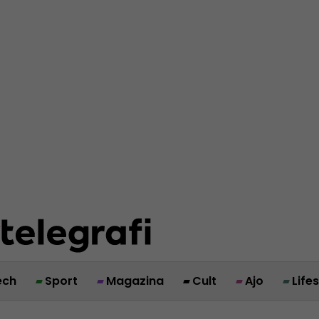
ech
Sport
Magazina
Cult
Ajo
Life