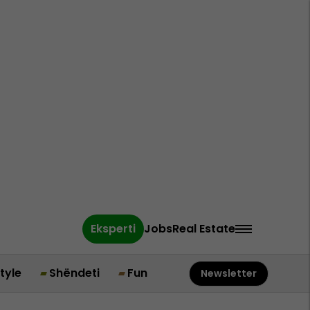
Eksperti
Jobs
Real Estate
style
Shëndeti
Fun
Newsletter