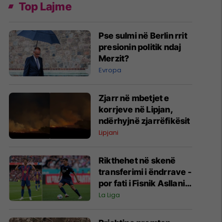
Top Lajme
Pse sulmi në Berlin rrit
presionin politik ndaj
Merzit?
Evropa
Zjarr në mbetjet e
korrjeve në Lipjan,
ndërhyjnë zjarrëfikësit
Lipjani
Rikthehet në skenë
transferimi i ëndrrave -
por fati i Fisnik Asllanit
vazhdon të varet nga
La Liga
Ferran Torres