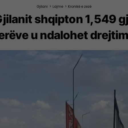
Gjilani
>
Lajme
>
Kronikë e zezë
Gjilanit shqipton 1,549 
rëve u ndalohet drejtimi