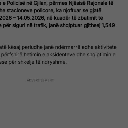
e e Policisë në Gjilan, përmes Njësisë Rajonale të
he stacioneve policore, ka njoftuar se gjatë
2026 – 14.05.2026, në kuadër të zbatimit të
për siguri në trafik, janë shqiptuar gjithsej 1,549
gjatë kësaj periudhe janë ndërmarrë edhe aktivitete
n, përfshirë hetimin e aksidenteve dhe shqiptimin e
e për shkelje të ndryshme.