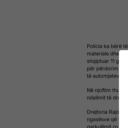
Policia ka bërë t
materiale dhe 14 
shqiptuar 11 gjob
për përdorim të t
të automjeteve, p
Në njoftim thuhe
ndalimit të drejti
Drejtoria Rajonale
ngasësve që të ul
qarkullimit rrugor