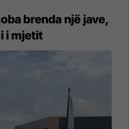
gjoba brenda një jave,
 i mjetit