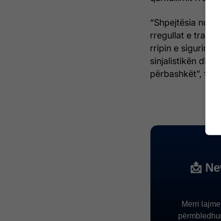
“Shpejtësia nuk ë
rregullat e trafik
rripin e sigurimi
sinjalistikën dhe
përbashkët”, thuhe