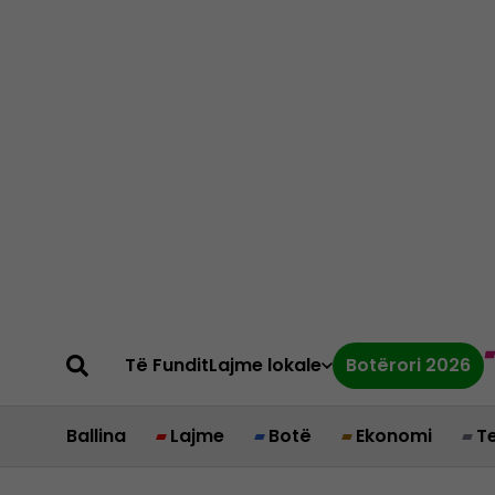
Të Fundit
Lajme lokale
Botërori 2026
Ballina
Lajme
Botë
Ekonomi
T