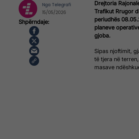
Drejtoria Rajonal
Nga
Telegrafi
Trafikut Rrugor d
15/05/2026
periudhës 08.05.
planeve operative 
gjoba.
Sipas njoftimit, 
të tjera në terre
masave ndëshkues