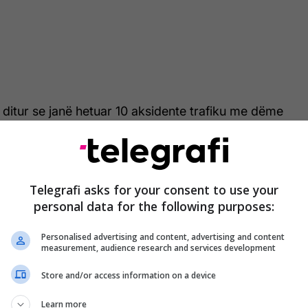
ë ditur se janë hetuar 10 aksidente trafiku me dëme
aksidente trafiku me të lënduar. Po ashtu, janë
a për mos përdorim të rripit të sigurisë, pesë gjoba
elefonit gjatë ngasjes dhe 24 gjoba për modifikim
ërkatësisht vendosje të folieve të errëta.
Telegrafi asks for your consent to use your
personal data for the following purposes:
t se ndaj 42 ngasësve janë shqiptuar masa e
mit të mjeteve motorike.
Personalised advertising and content, advertising and content
measurement, audience research and services development
 e Policisë në Gjilan u ka bërë thirrje të gjithë
Store and/or access information on a device
in shpejtësinë dhe të respektojnë rregullat e
.
Learn more