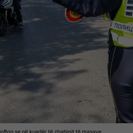
fton se në kuadër të zbatimit të masave