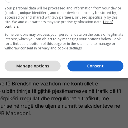
tuarit ose sipërfaqeve të tjera të dedikuara për
Your personal data will be processed and information from your device
orëve (neni 103-a paragrafi 1) – 63 shkelje, heqjes
(cookies, unique identifiers, and other device data) may be stored by,
ni, kapjes pas një mjeti tjetër, transportimit,
accessed by and shared with 369 partners, or used specifically by this
site. We and our partners may use precise geolocation data.
List of
yrjes së objekteve, si dhe përdorimit të pajisjeve
partners.
drejtimit (neni 103-b paragrafi 1) – 17 shkelje,
Some vendors may process your personal data on the basis of legitimate
interest, which you can object to by managing your options below. Look
faqe rrugore ku nuk lejohet qarkullimi me trotinet
for a link at the bottom of this page or in the site menu to manage or
-a paragrafi 5) – 15 shkelje dhe drejtimit nga
withdraw consent in privacy and cookie settings.
n 14-vjeçare (neni 103-v paragrafi 1) – 14 shkelje.
ve të ndërmarra, 10 drejtues të trotinetëve
Manage options
Consent
ralajmëruar me shkrim".
ëve të Brendshme vazhdon me kontrollet e
 u bën thirrje të gjithë pjesëmarrësve në trafik që t’i
rpikëri rregullat dhe rregulloret e trafikut, me
igurisë në rrugë dhe uljen e numrit të aksidenteve në
MPB Maqedoni.