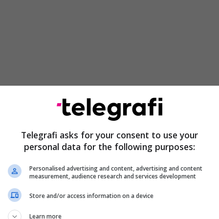
hpeshta te drejtuesit e mopedëve, motoçikletave,
Telegrafi asks for your consent to use your
katërçikletave ishin: mosmbajtja e helmetës
personal data for the following purposes:
zitjes – 962 shkelje, drejtimi i mjetit nën ndikimin e
elje dhe drejtimi pa leje përkatëse – 70 shkelje. Në
Personalised advertising and content, advertising and content
 të ndërmarra, janë konfiskuar 41 motoçikleta".
measurement, audience research and services development
Store and/or access information on a device
trotinetëve elektrikë, më së shpeshti u konstatuan
 të mosshfrytëzimit të shtegut për biçikleta, korsisë
Learn more