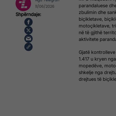
Nga
Telegrafi
parandaluese dhe 
11/06/2026
zbulimin dhe sank
biçikletave, biç
motoçikletave, tri
në të gjithë terri
aktivitete parand
Gjatë kontrolleve 
1.417 u kryen nga
mopedëve, motoçik
shkelje nga drejtu
drejtues të biçikl