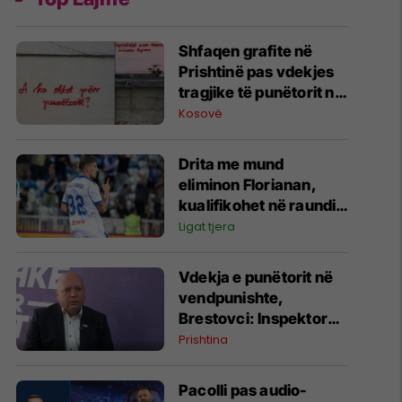
Shfaqen grafite në
Prishtinë pas vdekjes
tragjike të punëtorit në
vendpunishte
Kosovë
Drita me mund
eliminon Florianan,
kualifikohet në raundin
tjetër
Ligat tjera
Vdekja e punëtorit në
vendpunishte,
Brestovci: Inspektorati
i Kryeqytetit nuk është
Prishtina
përgjegjës për
kontrollin teknik të
Pacolli pas audio-
vinçit