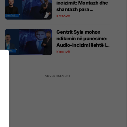
incizimit: Montazh dhe
shantazh para
Kuvendit, asgjë më
Kosovë
shumë
Gentrit Syla mohon
ndikimin në punësime:
Audio-incizimi është i
manipuluar dhe
Kosovë
shantazh ndaj meje