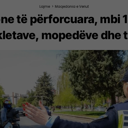
Lajme
>
Maqedonia e Veriut
one të përforcuara, mbi 
kletave, mopedëve dhe t