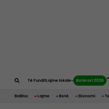
Të Fundit
Lajme lokale
Botërori 2026
Ballina
Lajme
Botë
Ekonomi
T