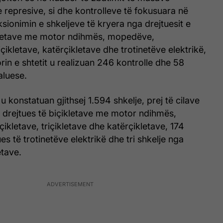
represive, si dhe kontrolleve të fokusuara në
sionimin e shkeljeve të kryera nga drejtuesit e
ikletave me motor ndihmës, mopedëve,
çikletave, katërçikletave dhe trotinetëve elektrikë,
torin e shtetit u realizuan 246 kontrolle dhe 58
aluese.
u konstatuan gjithsej 1.594 shkelje, prej të cilave
 drejtues të biçikletave me motor ndihmës,
letave, triçikletave dhe katërçikletave, 174
es të trotinetëve elektrikë dhe tri shkelje nga
etave.