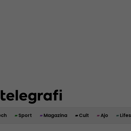
ech
Sport
Magazina
Cult
Ajo
Life