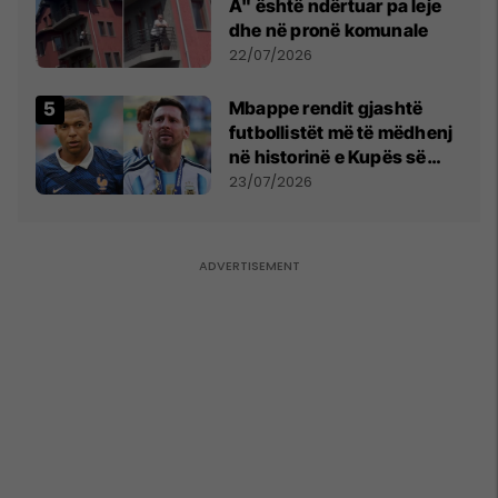
A" është ndërtuar pa leje
dhe në pronë komunale
22/07/2026
Mbappe rendit gjashtë
futbollistët më të mëdhenj
në historinë e Kupës së
Botës, Messi mbetet i dyti
23/07/2026