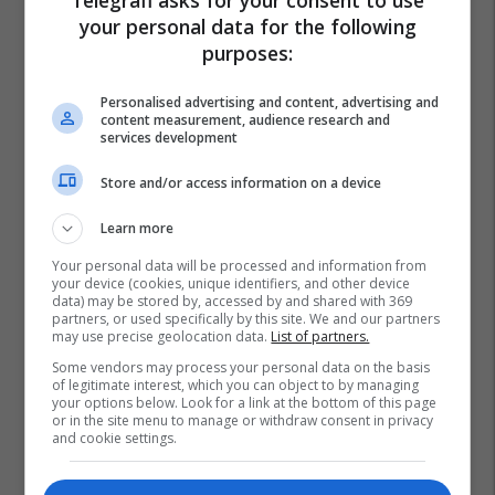
Telegrafi asks for your consent to use
your personal data for the following
purposes:
Personalised advertising and content, advertising and
content measurement, audience research and
services development
Store and/or access information on a device
Learn more
Your personal data will be processed and information from
your device (cookies, unique identifiers, and other device
data) may be stored by, accessed by and shared with 369
partners, or used specifically by this site. We and our partners
may use precise geolocation data.
List of partners.
Some vendors may process your personal data on the basis
of legitimate interest, which you can object to by managing
your options below. Look for a link at the bottom of this page
or in the site menu to manage or withdraw consent in privacy
and cookie settings.