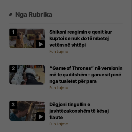
Nga Rubrika
Shikoni reagimin e qenit kur
kuptoi se nuk do të mbetej
vetëm në shtëpi
Fun Lajme
“Game of Thrones” në versionin
më të çuditshëm - garuesit pinë
nga tualetet për para
Fun Lajme
Dëgjoni tingullin e
jashtëzakonshëm të kësaj
flaute
Fun Lajme