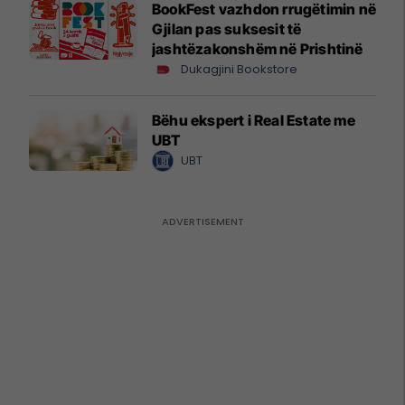
BookFest vazhdon rrugëtimin në
Gjilan pas suksesit të
jashtëzakonshëm në Prishtinë
Dukagjini Bookstore
Bëhu ekspert i Real Estate me
UBT
UBT