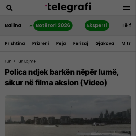
Ballina
Botërori 2026
Eksperti
Të fu
Prishtina
Prizreni
Peja
Ferizaj
Gjakova
Mitrov
Fun
>
Fun Lajme
Polica ndjek barkën nëpër lumë,
sikur në filma aksion (Video)