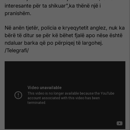
interesante për ta shikuar”,ka thënë një i
pranishëm.
Në anën tjetër, policia e kryeqytetit anglez, nuk ka
bërë të ditur se për kë bëhet fjalë apo nëse është
ndaluar barka që po përpiqej të largohej.
/Telegrafi/