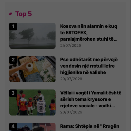
Top 5
Kosova nën alarmin e kuq
të ESTOFEX,
paralajmërohen stuhi të
fuqishme me breshër dhe
21/07/2026
erëra të forta
Pse udhëtarët me përvojë
vendosin një rrotull letre
higjienike në valixhe
20/07/2026
Vëllai i vogël i Yamalit është
sërish tema kryesore e
rrjeteve sociale - vodhi
vëmendjen pas finales së
20/07/2026
Kupës së Botës
Rama: Shtëpia në "Rrugën