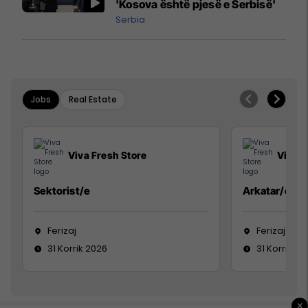
'Kosova është pjesë e Serbisë'
Serbia
Jobs
Real Estate
Viva Fresh Store
Viva F
Sektorist/e
Arkatar/e
Ferizaj
Ferizaj
31 Korrik 2026
31 Korrik 20
×