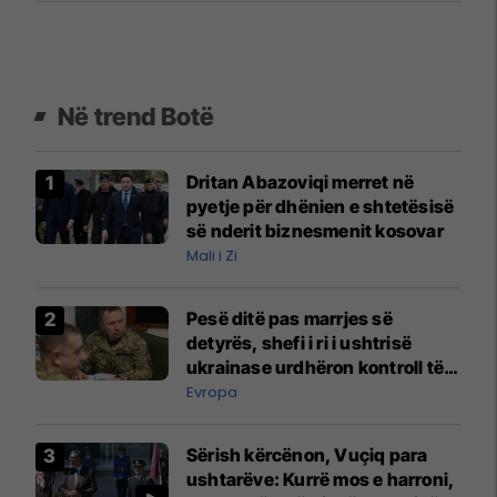
Në trend Botë
Dritan Abazoviqi merret në
pyetje për dhënien e shtetësisë
së nderit biznesmenit kosovar
Mali i Zi
Pesë ditë pas marrjes së
detyrës, shefi i ri i ushtrisë
ukrainase urdhëron kontroll të
madh
Evropa
Sërish kërcënon, Vuçiq para
ushtarëve: Kurrë mos e harroni,