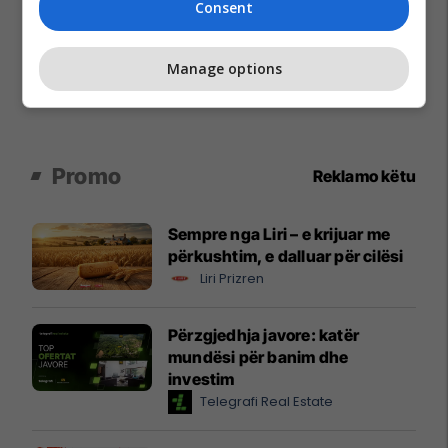
Consent
Manage options
Promo
Reklamo këtu
Sempre nga Liri – e krijuar me
përkushtim, e dalluar për cilësi
Liri Prizren
Përzgjedhja javore: katër
mundësi për banim dhe
investim
Telegrafi Real Estate