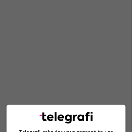
Policia
Ndjekje
Lumë
Temza
Londër