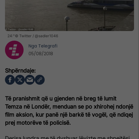
24:"© Twitter / @sadler1046
Nga
Telegrafi
05/08/2018
Të pranishmit që u gjenden në breg të lumit
Temza në Londër, menduan se po xhirohej ndonjë
film aksion, kur panë një barkë të vogël, që ndiqej
prej motorëve të policisë.
Derisa lundra me të dyshuar lëvizte me shpejtësi