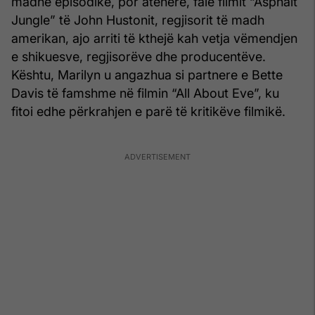
madhe episodike, por atëherë, falë filmit “Asphalt
Jungle” të John Hustonit, regjisorit të madh
amerikan, ajo arriti të kthejë kah vetja vëmendjen
e shikuesve, regjisorëve dhe producentëve.
Kështu, Marilyn u angazhua si partnere e Bette
Davis të famshme në filmin “All About Eve”, ku
fitoi edhe përkrahjen e parë të kritikëve filmikë.