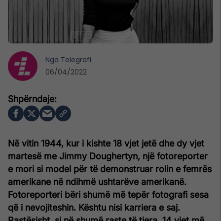
Nga
Telegrafi
06/04/2022
Në vitin 1944, kur i kishte 18 vjet jetë dhe dy vjet
martesë me Jimmy Doughertyn, një fotoreporter
e mori si model për të demonstruar rolin e femrës
amerikane në ndihmë ushtarëve amerikanë.
Fotoreporteri bëri shumë më tepër fotografi sesa
që i nevojiteshin. Kështu nisi karriera e saj.
Rastësisht, si në shumë raste të tjera. 14 vjet më