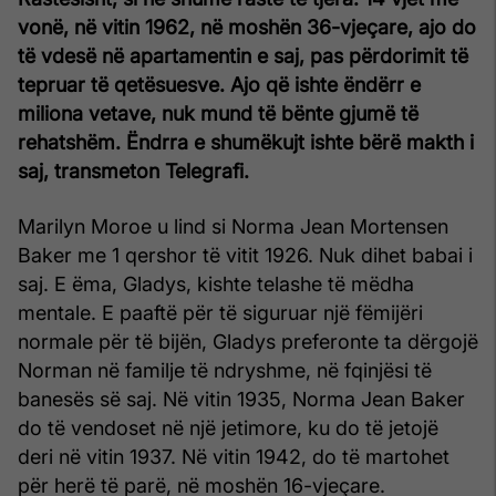
vonë, në vitin 1962, në moshën 36-vjeçare, ajo do
të vdesë në apartamentin e saj, pas përdorimit të
tepruar të qetësuesve. Ajo që ishte ëndërr e
miliona vetave, nuk mund të bënte gjumë të
rehatshëm. Ëndrra e shumëkujt ishte bërë makth i
saj, transmeton Telegrafi.
Marilyn Moroe u lind si Norma Jean Mortensen
Baker me 1 qershor të vitit 1926. Nuk dihet babai i
saj. E ëma, Gladys, kishte telashe të mëdha
mentale. E paaftë për të siguruar një fëmijëri
normale për të bijën, Gladys preferonte ta dërgojë
Norman në familje të ndryshme, në fqinjësi të
banesës së saj. Në vitin 1935, Norma Jean Baker
do të vendoset në një jetimore, ku do të jetojë
deri në vitin 1937. Në vitin 1942, do të martohet
për herë të parë, në moshën 16-vjeçare.