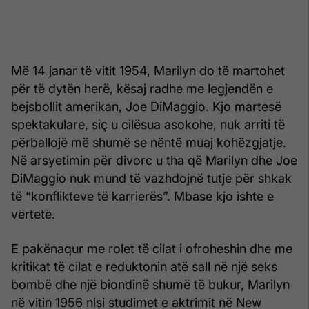
Më 14 janar të vitit 1954, Marilyn do të martohet
për të dytën herë, kësaj radhe me legjendën e
bejsbollit amerikan, Joe DiMaggio. Kjo martesë
spektakulare, siç u cilësua asokohe, nuk arriti të
përballojë më shumë se nëntë muaj kohëzgjatje.
Në arsyetimin për divorc u tha që Marilyn dhe Joe
DiMaggio nuk mund të vazhdojnë tutje për shkak
të “konflikteve të karrierës”. Mbase kjo ishte e
vërtetë.
E pakënaqur me rolet të cilat i ofroheshin dhe me
kritikat të cilat e reduktonin atë sall në një seks
bombë dhe një biondinë shumë të bukur, Marilyn
në vitin 1956 nisi studimet e aktrimit në New