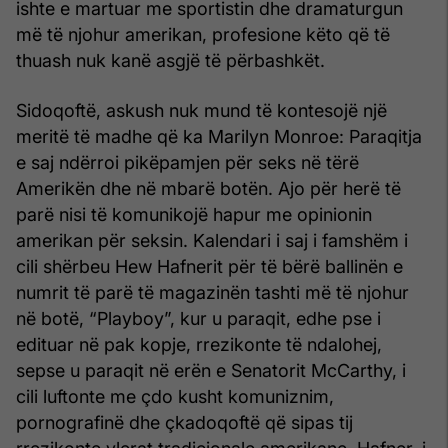
ishte e martuar me sportistin dhe dramaturgun
më të njohur amerikan, profesione këto që të
thuash nuk kanë asgjë të përbashkët.
Sidoqoftë, askush nuk mund të kontesojë një
meritë të madhe që ka Marilyn Monroe: Paraqitja
e saj ndërroi pikëpamjen për seks në tërë
Amerikën dhe në mbarë botën. Ajo për herë të
parë nisi të komunikojë hapur me opinionin
amerikan për seksin. Kalendari i saj i famshëm i
cili shërbeu Hew Hafnerit për të bërë ballinën e
numrit të parë të magazinën tashti më të njohur
në botë, “Playboy”, kur u paraqit, edhe pse i
edituar në pak kopje, rrezikonte të ndalohej,
sepse u paraqit në erën e Senatorit McCarthy, i
cili luftonte me çdo kusht komuniznim,
pornografinë dhe çkadoqoftë që sipas tij