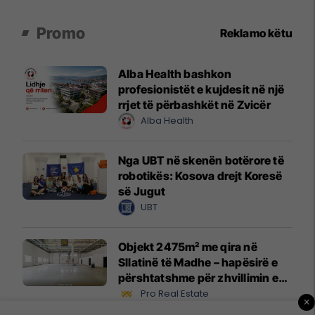
Promo
Reklamo këtu
Alba Health bashkon
profesionistët e kujdesit në një
rrjet të përbashkët në Zvicër
Alba Health
Nga UBT në skenën botërore të
robotikës: Kosova drejt Koresë
së Jugut
UBT
Objekt 2475m² me qira në
Sllatinë të Madhe – hapësirë e
përshtatshme për zhvillimin e
biznesit #16068
Pro Real Estate
×