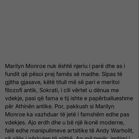
Marilyn Monroe nuk është njeriu i parë dhe as i
fundit që pësoi prej famës së madhe. Sipas të
gjitha gjasave, këtë titull më së pari e meritoi
filozofi antik, Sokrati, i cili vërtet u dënua me
vdekje, pasi që fama e tij ishte e papërballueshme
për Athinën antike. Por, pakkush si Marilyn
Monroe ka vazhduar të jetë i famshëm edhe pas
vdekjes. Ajo erdh dhe u bë një ikonë moderne,
falë edhe manipulimeve artsitike të Andy Warholit,
së cilës i përkulen të gjithë. Aq më tepër, imitimi i