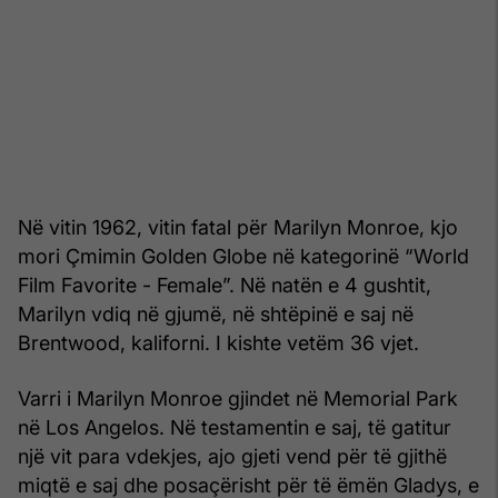
Në vitin 1962, vitin fatal për Marilyn Monroe, kjo
mori Çmimin Golden Globe në kategorinë “World
Film Favorite - Female”. Në natën e 4 gushtit,
Marilyn vdiq në gjumë, në shtëpinë e saj në
Brentwood, kaliforni. I kishte vetëm 36 vjet.
Varri i Marilyn Monroe gjindet në Memorial Park
në Los Angelos. Në testamentin e saj, të gatitur
një vit para vdekjes, ajo gjeti vend për të gjithë
miqtë e saj dhe posaçërisht për të ëmën Gladys, e