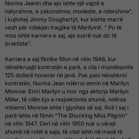
Norma Jeanin dhe ajo ishte një vajzë e
natyrshme, e zakonshme, modeste, e ndershme”,
i kujtohej Jimmy Doughertyt, kur kishte marrë
vesh për vdekjen tragjike të Marilyinit. “ Po të
mos ishte karriera e saj, ajo kurrë nuk do të
braktiste”.
Karriera e saj filmike fillon në vitin 1946, kur
nënshkruajti kontratën e parë, e cila i mundësonte
125 dollarë honorar në javë. Pak pasi nënshkroi
kontratën, Norma Jean ndërroi emrin në Marilyn
Monroe: Emri Marilyn u mor nga aktorja Marilyn
Miller, të cilën kjo e respektonte shumë, ndërsa
mbiemri Monroe ishte i gjyshes së saj. Roli i saj i
parë ishte në filmin “The Shocking Miss Pilgrim”
në vitin 1947. Deri në vitin 1950 nuk u vërejt
shumë në rolet e saja, të cilat ishin në masë të