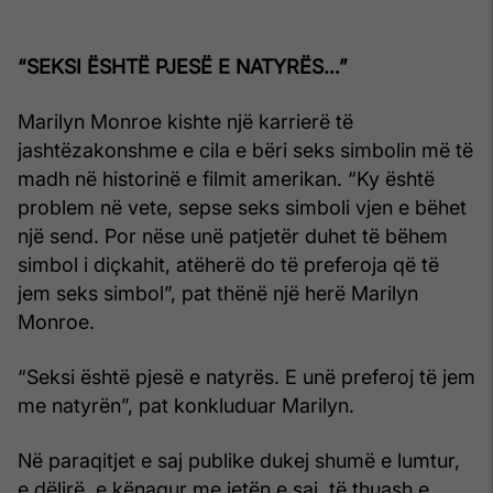
“SEKSI ËSHTË PJESË E NATYRËS…”
Marilyn Monroe kishte një karrierë të
jashtëzakonshme e cila e bëri seks simbolin më të
madh në historinë e filmit amerikan. “Ky është
problem në vete, sepse seks simboli vjen e bëhet
një send. Por nëse unë patjetër duhet të bëhem
simbol i diçkahit, atëherë do të preferoja që të
jem seks simbol”, pat thënë një herë Marilyn
Monroe.
“Seksi është pjesë e natyrës. E unë preferoj të jem
me natyrën”, pat konkluduar Marilyn.
Në paraqitjet e saj publike dukej shumë e lumtur,
e dëlirë, e kënaqur me jetën e saj, të thuash e