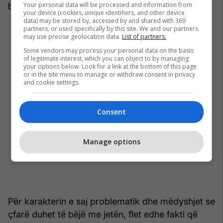
Your personal data will be processed and information from
burbon e jo whisky.
your device (cookies, unique identifiers, and other device
data) may be stored by, accessed by and shared with 369
partners, or used specifically by this site. We and our partners
may use precise geolocation data.
List of partners.
Some vendors may process your personal data on the basis
of legitimate interest, which you can object to by managing
your options below. Look for a link at the bottom of this page
or in the site menu to manage or withdraw consent in privacy
and cookie settings.
Consent
Manage options
Për karakterin e saj problematik dhe mëdyshjet se
çfarë duhet të bëjë me jetën, flet edhe fakti që