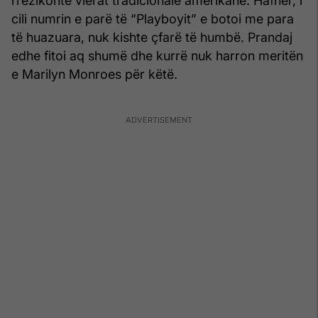
rrezikonte vlerat tradicionale amerikane. Hafner, i
cili numrin e parë të “Playboyit” e botoi me para
të huazuara, nuk kishte çfarë të humbë. Prandaj
edhe fitoi aq shumë dhe kurrë nuk harron meritën
e Marilyn Monroes për këtë.