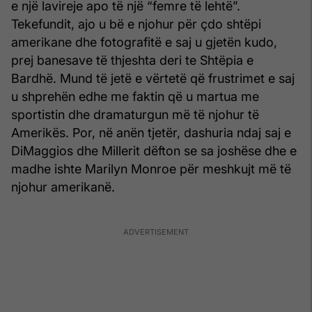
e një lavireje apo të një “femre të lehtë”.
Tekefundit, ajo u bë e njohur për çdo shtëpi
amerikane dhe fotografitë e saj u gjetën kudo,
prej banesave të thjeshta deri te Shtëpia e
Bardhë. Mund të jetë e vërtetë që frustrimet e saj
u shprehën edhe me faktin që u martua me
sportistin dhe dramaturgun më të njohur të
Amerikës. Por, në anën tjetër, dashuria ndaj saj e
DiMaggios dhe Millerit dëfton se sa joshëse dhe e
madhe ishte Marilyn Monroe për meshkujt më të
njohur amerikanë.