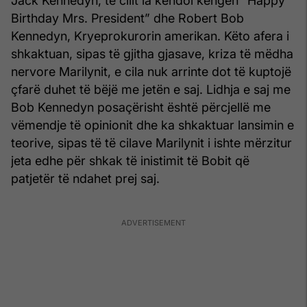
Jack Kennedyn, të cilit ia këndoi këngën “Happy
Birthday Mrs. President” dhe Robert Bob
Kennedyn, Kryeprokurorin amerikan. Këto afera i
shkaktuan, sipas të gjitha gjasave, kriza të mëdha
nervore Marilynit, e cila nuk arrinte dot të kuptojë
çfarë duhet të bëjë me jetën e saj. Lidhja e saj me
Bob Kennedyn posaçërisht është përcjellë me
vëmendje të opinionit dhe ka shkaktuar lansimin e
teorive, sipas të të cilave Marilynit i ishte mërzitur
jeta edhe për shkak të inistimit të Bobit që
patjetër të ndahet prej saj.