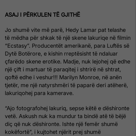
ASAJ I PËRKULEN TË GJITHË
Jo shumë vite më parë, Hedy Lamar pat telashe
të mëdha për shkak të një skene lakuriqe në filmin
“Ecstasy”. Producentët amerikanë, para Luftës së
Dytë Botërore, e kishin rreptësisht të ndaluar
çfarëdo skene erotike. Madje, nuk lejohej që edhe
një çift i martuar të paraqitej i shtrirë në shtrat,
qoftë edhe i veshur!!! Marilyn Monroe, në anën
tjetër, me një natyrshmëri të paparë deri atëherë,
lakuriqohej para kamerave.
“Ajo fotografohej lakuriq, sepse këtë e dëshironte
vetë. Askush nuk ka mundur ta bindë atë të bëjë
diç që nuk dëshironte. Ishte një femër shumë
kokëfortë”, i kujtohet njërit prej shumë