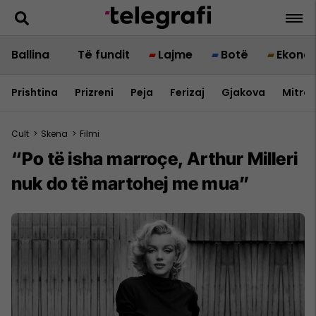
Ballina
Të fundit
Lajme
Botë
Ekono
Prishtina
Prizreni
Peja
Ferizaj
Gjakova
Mitrov
Cult
>
Skena
>
Filmi
“Po të isha marroçe, Arthur Milleri
nuk do të martohej me mua”