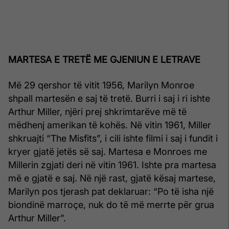
MARTESA E TRETË ME GJENIUN E LETRAVE
Më 29 qershor të vitit 1956, Marilyn Monroe
shpall martesën e saj të tretë. Burri i saj i ri ishte
Arthur Miller, njëri prej shkrimtarëve më të
mëdhenj amerikan të kohës. Në vitin 1961, Miller
shkruajti “The Misfits”, i cili ishte filmi i saj i fundit i
kryer gjatë jetës së saj. Martesa e Monroes me
Millerin zgjati deri në vitin 1961. Ishte pra martesa
më e gjatë e saj. Në një rast, gjatë kësaj martese,
Marilyn pos tjerash pat deklaruar: “Po të isha një
biondinë marroçe, nuk do të më merrte për grua
Arthur Miller”.