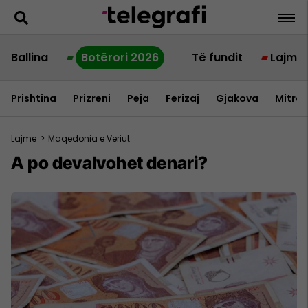
Ballina
Botërori 2026
Të fundit
Lajme
Prishtina
Prizreni
Peja
Ferizaj
Gjakova
Mitrov
Lajme
>
Maqedonia e Veriut
A po devalvohet denari?