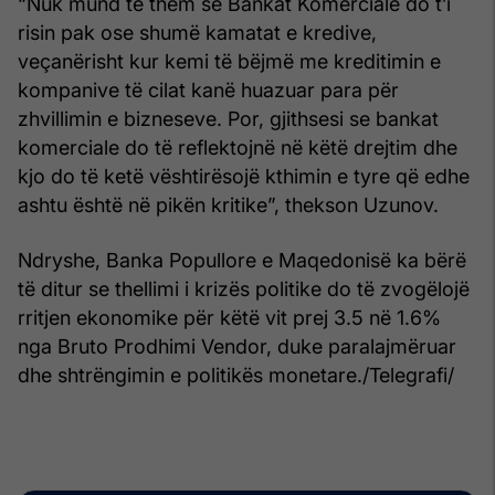
“Nuk mund të them se Bankat Komerciale do t’i
risin pak ose shumë kamatat e kredive,
veçanërisht kur kemi të bëjmë me kreditimin e
kompanive të cilat kanë huazuar para për
zhvillimin e bizneseve. Por, gjithsesi se bankat
komerciale do të reflektojnë në këtë drejtim dhe
kjo do të ketë vështirësojë kthimin e tyre që edhe
ashtu është në pikën kritike”, thekson Uzunov.
Ndryshe, Banka Popullore e Maqedonisë ka bërë
të ditur se thellimi i krizës politike do të zvogëlojë
rritjen ekonomike për këtë vit prej 3.5 në 1.6%
nga Bruto Prodhimi Vendor, duke paralajmëruar
dhe shtrëngimin e politikës monetare./Telegrafi/