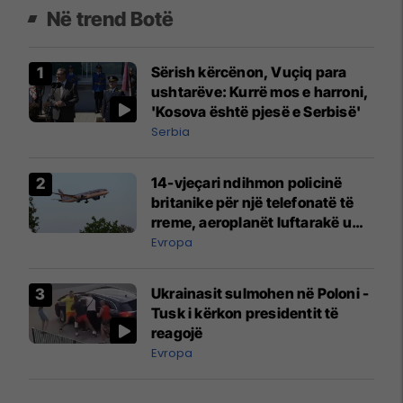
Në trend Botë
Sërish kërcënon, Vuçiq para
ushtarëve: Kurrë mos e harroni,
'Kosova është pjesë e Serbisë'
Serbia
14-vjeçari ndihmon policinë
britanike për një telefonatë të
rreme, aeroplanët luftarakë u
ngritën në ajër për të
Evropa
interceptuar fluturaken e Qatar
Airways që po shkonte drejt
Ukrainasit sulmohen në Poloni -
Mançesterit
Tusk i kërkon presidentit të
reagojë
Evropa