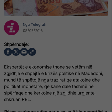
Nga
Telegrafi
08/05/2016
Ekspertët e ekonomisë thonë se vetëm një
zgjidhje e shpejtë e krizës politike në Maqedoni,
mund të shpëtojë nga trazirat që atakojnë dhe
politikat monetare, që kanë dalë tashmë në
sipërfaqe dhe kërkojnë një zgjidhje urgjente,
shkruan REL.
“Nëse vazhdon edhe për disa javë kjo paqartësi e