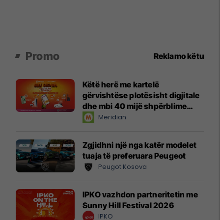
Promo
Reklamo këtu
Këtë herë me kartelë
gërvishtëse plotësisht digjitale
dhe mbi 40 mijë shpërblime
instant!
Meridian
Zgjidhni një nga katër modelet
tuaja të preferuara Peugeot
Peugot Kosova
IPKO vazhdon partneritetin me
Sunny Hill Festival 2026
IPKO