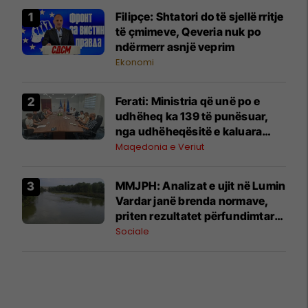
Filipçe: Shtatori do të sjellë rritje
të çmimeve, Qeveria nuk po
ndërmerr asnjë veprim
Ekonomi
Ferati: Ministria që unë po e
udhëheq ka 139 të punësuar,
nga udhëheqësitë e kaluara
rreth 30 % e të punësuarve nuk
Maqedonia e Veriut
kanë kushte elementare pune
MMJPH: Analizat e ujit në Lumin
Vardar janë brenda normave,
priten rezultatet përfundimtare
më 4 gusht
Sociale