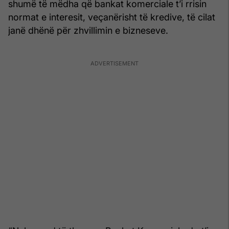
shumë të mëdha që bankat komerciale t’i rrisin
normat e interesit, veçanërisht të kredive, të cilat
janë dhënë për zhvillimin e bizneseve.