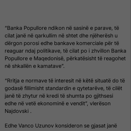
“Banka Popullore ndikon në sasinë e parave, të
cilat janë në qarkullim në shtet dhe njëherësh u
dërgon porosi edhe bankave komerciale për të
reaguar ndaj politikave, të cilat po i zhvillon Banka
Popullore e Maqedonisë, përkatësisht të reagohet
në shkallën e kamatave”.
“Rritja e normave të interesit në këtë situatë do të
godasë fillimisht standardin e qytetarëve, të cilët
janë të zhytur në kredi të shumta po gjithsesi
edhe në vetë ekonominë e vendit”, vlerëson
Najdovski .
Edhe Vanco Uzunov konsideron se gjasat janë