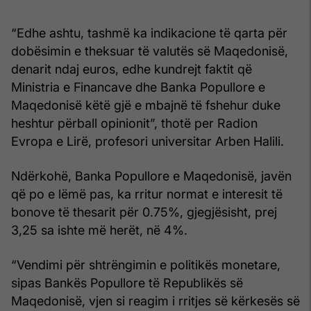
“Edhe ashtu, tashmë ka indikacione të qarta për
dobësimin e theksuar të valutës së Maqedonisë,
denarit ndaj euros, edhe kundrejt faktit që
Ministria e Financave dhe Banka Popullore e
Maqedonisë këtë gjë e mbajnë të fshehur duke
heshtur përball opinionit”, thotë per Radion
Evropa e Lirë, profesori universitar Arben Halili.
Ndërkohë, Banka Popullore e Maqedonisë, javën
që po e lëmë pas, ka rritur normat e interesit të
bonove të thesarit për 0.75%, gjegjësisht, prej
3,25 sa ishte më herët, në 4%.
“Vendimi për shtrëngimin e politikës monetare,
sipas Bankës Popullore të Republikës së
Maqedonisë, vjen si reagim i rritjes së kërkesës së