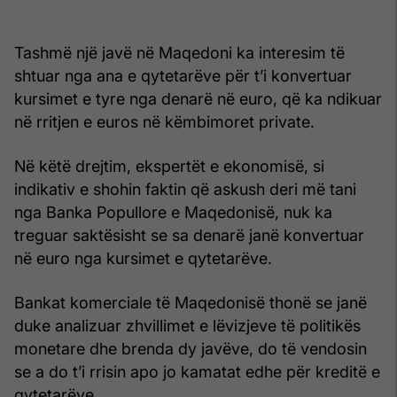
Tashmë një javë në Maqedoni ka interesim të
shtuar nga ana e qytetarëve për t’i konvertuar
kursimet e tyre nga denarë në euro, që ka ndikuar
në rritjen e euros në këmbimoret private.
Në këtë drejtim, ekspertët e ekonomisë, si
indikativ e shohin faktin që askush deri më tani
nga Banka Popullore e Maqedonisë, nuk ka
treguar saktësisht se sa denarë janë konvertuar
në euro nga kursimet e qytetarëve.
Bankat komerciale të Maqedonisë thonë se janë
duke analizuar zhvillimet e lëvizjeve të politikës
monetare dhe brenda dy javëve, do të vendosin
se a do t’i rrisin apo jo kamatat edhe për kreditë e
qytetarëve.