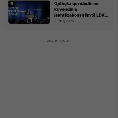
Gjithçka që ndodhi në
Kuvendin e
jashtëzakonshëm të LDK-
së
30/07/2026