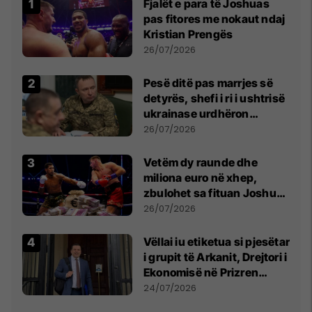
Fjalët e para të Joshuas
pas fitores me nokaut ndaj
Kristian Prengës
26/07/2026
Pesë ditë pas marrjes së
detyrës, shefi i ri i ushtrisë
ukrainase urdhëron
kontroll të madh
26/07/2026
Vetëm dy raunde dhe
miliona euro në xhep,
zbulohet sa fituan Joshua
e Prenga
26/07/2026
Vëllai iu etiketua si pjesëtar
i grupit të Arkanit, Drejtori i
Ekonomisë në Prizren
mohon pretendimet
24/07/2026