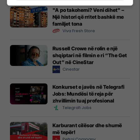
"A po takohemi? Veni dihet" –
Një histori që rritet bashkë me
familjet tona
Viva Fresh Store
Russell Crowe në rolin e një
shqiptari në filmin e ri “The Get
Out” në CineStar
Cinestar
Konkurset e javës në Telegrafi
Jobs: Mundësi të reja për
zhvillimin tuaj profesional
Telegrafi Jobs
Karburant cilësor dhe shumë
më tepër!
Petrol Company