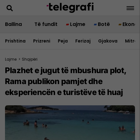
Ballina
Të fundit
Lajme
Botë
Ekono
Prishtina
Prizreni
Peja
Ferizaj
Gjakova
Mitrov
Lajme
>
Shqipëri
Plazhet e jugut të mbushura plot,
Rama publikon pamjet dhe
eksperiencën e turistëve të huaj