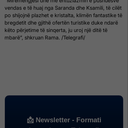
“Mirëmëngjesi dhe me entuziazmin e pushuesve
vendas e të huaj nga Saranda dhe Ksamili, të cilët
po shijojnë plazhet e kristalta, klimën fantastike të
bregdetit dhe gjithë ofertën turistike duke ndarë
këto përjetime të sinqerta, ju uroj një ditë të
mbarë”, shkruan Rama. /Telegrafi/