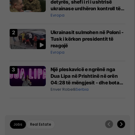
detyrës, shefi i ri i ushtrisë
ukrainase urdhëron kontroll të
madh
Evropa
Ukrainasit sulmohen në Poloni -
Tusk i kërkon presidentit të
reagojë
Evropa
Një pleskavicë e ngrënë nga
Dua Lipa në Prishtinë në orën
04:28 të mëngjesit - dhe bota
digjitale serbe shpall gjendjen e
Enver Robelli
Serbia
luftës
Jobs
Real Estate