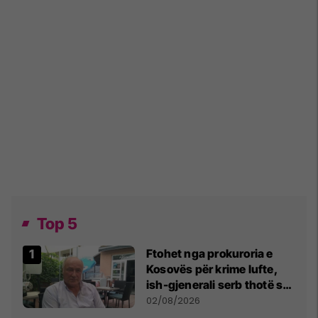
Top 5
Ftohet nga prokuroria e
Kosovës për krime lufte,
ish-gjenerali serb thotë se
dikush e tradhtoi në
02/08/2026
Beograd