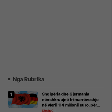
Nga Rubrika
​Shqipëria dhe Gjermania
nënshkruajnë tri marrëveshje
në vlerë 114 milionë euro, për
energji dhe infrastrukturë
Shqipëri