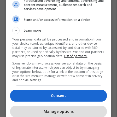
Personalised advertising and content, advertising and
content measurement, audience research and
services development
Store and/or access information on a device
Learn more
Your personal data will be processed and information from
your device (cookies, unique identifiers, and other device
data) may be stored by, accessed by and shared with 369
partners, or used specifically by this site. We and our partners
may use precise geolocation data.
List of partners.
Some vendors may process your personal data on the basis
of legitimate interest, which you can object to by managing
your options below. Look for a link at the bottom of this page
or in the site menu to manage or withdraw consent in privacy
and cookie settings.
Consent
Promo
Reklamo këtu
Manage options