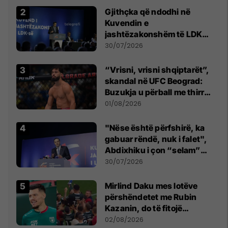
Gjithçka që ndodhi në
Kuvendin e
jashtëzakonshëm të LDK-
së
30/07/2026
“Vrisni, vrisni shqiptarët”,
skandal në UFC Beograd:
Buzukja u përball me thirrje
anti-shqiptare nga
01/08/2026
tribunat
"Nëse është përfshirë, ka
gabuar rëndë, nuk i falet",
Abdixhiku i çon “selam”
Përparim Ramës
30/07/2026
Mirlind Daku mes lotëve
përshëndetet me Rubin
Kazanin, do të fitojë
miliona te Spartak Moska
02/08/2026