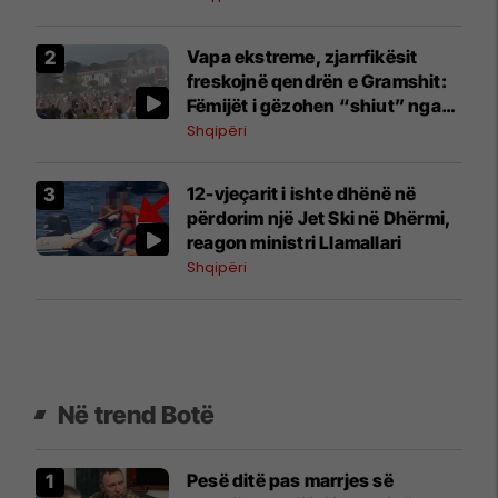
Vapa ekstreme, zjarrfikësit
freskojnë qendrën e Gramshit:
Fëmijët i gëzohen “shiut” nga
autoboti
Shqipëri
12-vjeçarit i ishte dhënë në
përdorim një Jet Ski në Dhërmi,
reagon ministri Llamallari
Shqipëri
Në trend Botë
Pesë ditë pas marrjes së