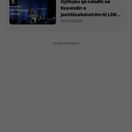
Gjithçka që ndodhi në
Kuvendin e
jashtëzakonshëm të LDK-
së
30/07/2026