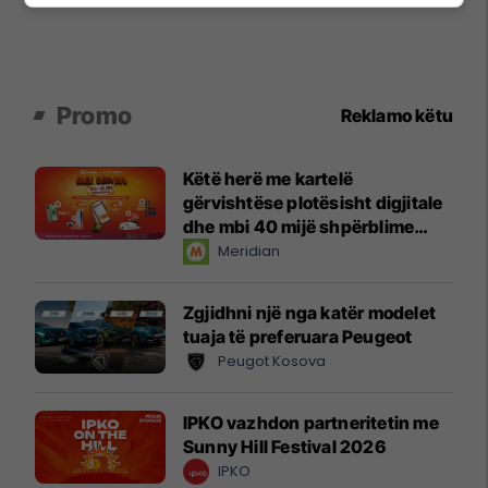
Promo
Reklamo këtu
Këtë herë me kartelë
gërvishtëse plotësisht digjitale
dhe mbi 40 mijë shpërblime
instant!
Meridian
Zgjidhni një nga katër modelet
tuaja të preferuara Peugeot
Peugot Kosova
IPKO vazhdon partneritetin me
Sunny Hill Festival 2026
IPKO