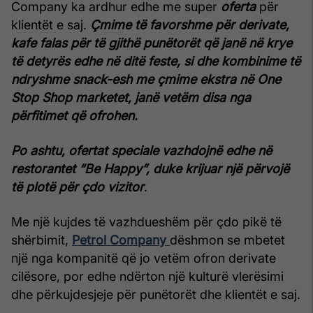
Company ka ardhur edhe me super
oferta
për
klientët e saj.
Çmime të favorshme për derivate,
kafe falas për të gjithë punëtorët që janë në krye
të detyrës edhe në ditë feste, si dhe kombinime të
ndryshme snack-esh me çmime ekstra në One
Stop Shop marketet, janë vetëm disa nga
përfitimet që ofrohen.
Po ashtu, ofertat speciale vazhdojnë edhe në
restorantet “Be Happy”, duke krijuar një përvojë
të plotë për çdo vizitor
.
Me një kujdes të vazhdueshëm për çdo pikë të
shërbimit,
Petrol Company
dëshmon se mbetet
një nga kompanitë që jo vetëm ofron derivate
cilësore, por edhe ndërton një kulturë vlerësimi
dhe përkujdesjeje për punëtorët dhe klientët e saj.