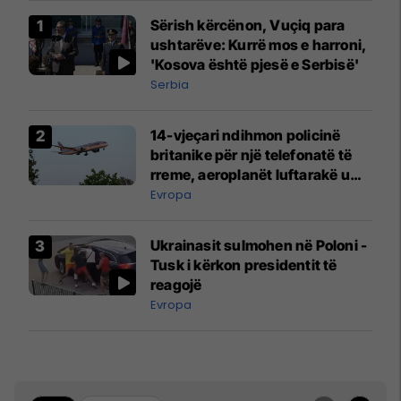
Sërish kërcënon, Vuçiq para
ushtarëve: Kurrë mos e harroni,
'Kosova është pjesë e Serbisë'
Serbia
14-vjeçari ndihmon policinë
britanike për një telefonatë të
rreme, aeroplanët luftarakë u
ngritën në ajër për të
Evropa
interceptuar fluturaken e Qatar
Airways që po shkonte drejt
Ukrainasit sulmohen në Poloni -
Mançesterit
Tusk i kërkon presidentit të
reagojë
Evropa