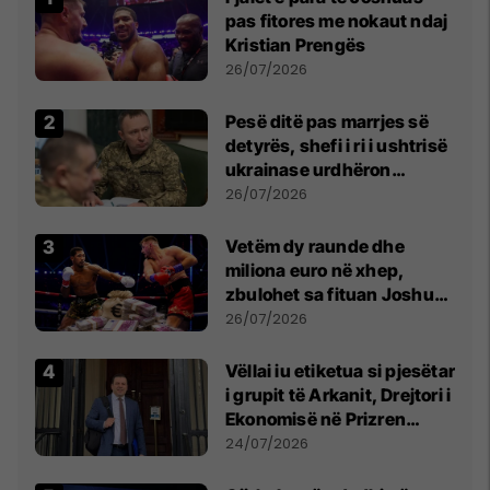
pas fitores me nokaut ndaj
Kristian Prengës
26/07/2026
Pesë ditë pas marrjes së
detyrës, shefi i ri i ushtrisë
ukrainase urdhëron
kontroll të madh
26/07/2026
Vetëm dy raunde dhe
miliona euro në xhep,
zbulohet sa fituan Joshua
e Prenga
26/07/2026
Vëllai iu etiketua si pjesëtar
i grupit të Arkanit, Drejtori i
Ekonomisë në Prizren
mohon pretendimet
24/07/2026