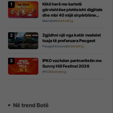
Këtë herë me kartelë
gërvishtëse plotësisht digjitale
dhe mbi 40 mijë shpërblime
instant!
Meridian
Marketing
Zgjidhni një nga katër modelet
tuaja të preferuara Peugeot
Peugot Kosova
Marketing
IPKO vazhdon partneritetin me
Sunny Hill Festival 2026
IPKO
Marketing
Në trend Botë