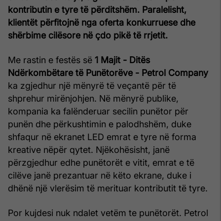
kontributin e tyre të përditshëm. Paralelisht,
klientët përfitojnë nga oferta konkurruese dhe
shërbime cilësore në çdo pikë të rrjetit.
Me rastin e festës së
1 Majit - Ditës
Ndërkombëtare të Punëtorëve - Petrol Company
ka zgjedhur një mënyrë të veçantë për të
shprehur mirënjohjen. Në mënyrë publike,
kompania ka falënderuar secilin punëtor për
punën dhe përkushtimin e palodhshëm, duke
shfaqur në ekranet LED emrat e tyre në forma
kreative nëpër qytet. Njëkohësisht, janë
përzgjedhur edhe punëtorët e vitit, emrat e të
cilëve janë prezantuar në këto ekrane, duke i
dhënë një vlerësim të merituar kontributit të tyre.
Por kujdesi nuk ndalet vetëm te punëtorët. Petrol