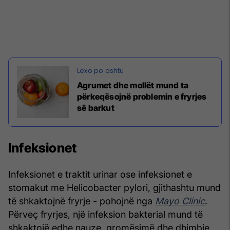
Agrumet dhe mollët mund ta
përkeqësojnë problemin e fryrjes
së barkut
Infeksionet
Infeksionet e traktit urinar ose infeksionet e
stomakut me Helicobacter pylori, gjithashtu mund
të shkaktojnë fryrje - pohojnë nga
Mayo Clinic
.
Përveç fryrjes, një infeksion bakterial mund të
shkaktojë edhe nauze, gromësimë dhe dhimbje