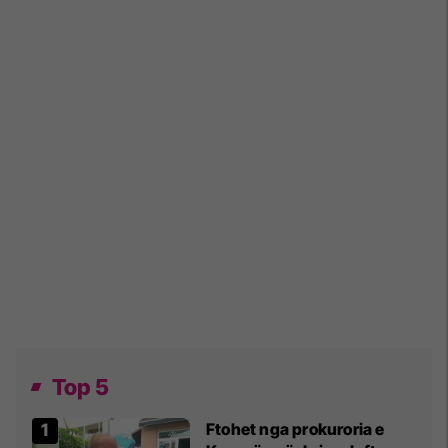
Top 5
Ftohet nga prokuroria e