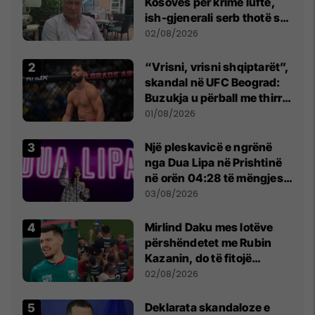
Kosovës për krime lufte,
ish-gjenerali serb thotë se
dikush e tradhtoi në
02/08/2026
Beograd
“Vrisni, vrisni shqiptarët”,
skandal në UFC Beograd:
Buzukja u përball me thirrje
anti-shqiptare nga
01/08/2026
tribunat
Një pleskavicë e ngrënë
nga Dua Lipa në Prishtinë
në orën 04:28 të mëngjesit
- dhe bota digjitale serbe
03/08/2026
shpall gjendjen e luftës
Mirlind Daku mes lotëve
përshëndetet me Rubin
Kazanin, do të fitojë
miliona te Spartak Moska
02/08/2026
​Deklarata skandaloze e