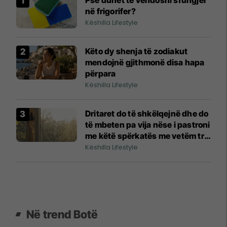
në frigorifer?
Këshilla Lifestyle
Këto dy shenja të zodiakut
mendojnë gjithmonë disa hapa
përpara
Këshilla Lifestyle
Dritaret do të shkëlqejnë dhe do
të mbeten pa vija nëse i pastroni
me këtë spërkatës me vetëm tre
përbërës
Këshilla Lifestyle
Në trend Botë