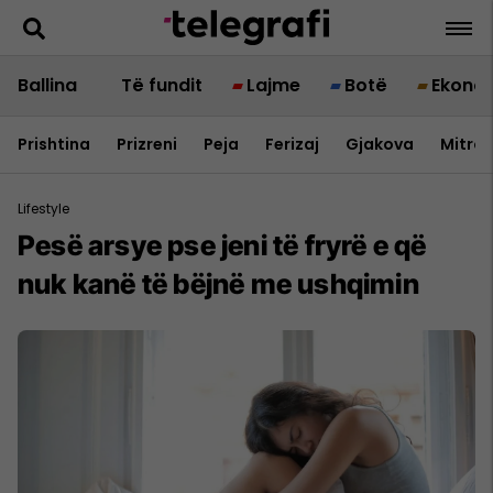
Ballina
Të fundit
Lajme
Botë
Ekono
Prishtina
Prizreni
Peja
Ferizaj
Gjakova
Mitrov
Lifestyle
Pesë arsye pse jeni të fryrë e që
nuk kanë të bëjnë me ushqimin