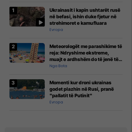
Ukrainasit i kapin ushtarët rusë
në befasi, ishin duke fjetur në
strehimoret e kamufluara
Evropa
Meteorologët me parashikime të
reja: Ndryshime ekstreme,
muajt e ardhshëm do të jenë të
pazakontë
Nga Bota
Momenti kur droni ukrainas
godet plazhin në Rusi, pranë
"pallatit të Putinit"
Evropa