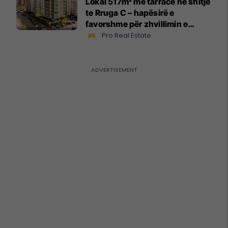
Lokal 517m² me tarracë në shitje
te Rruga C – hapësirë e
favorshme për zhvillimin e
biznesit #15796
Pro Real Estate