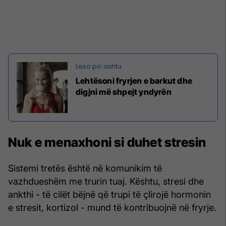
Lehtësoni fryrjen e barkut dhe
digjni më shpejt yndyrën
Nuk e menaxhoni si duhet stresin
Sistemi tretës është në komunikim të
vazhdueshëm me trurin tuaj. Kështu, stresi dhe
ankthi - të cilët bëjnë që trupi të çlirojë hormonin
e stresit, kortizol - mund të kontribuojnë në fryrje.