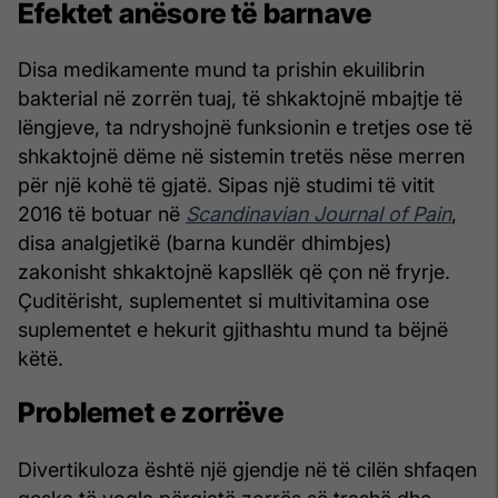
Efektet anësore të barnave
Disa medikamente mund ta prishin ekuilibrin
bakterial në zorrën tuaj, të shkaktojnë mbajtje të
lëngjeve, ta ndryshojnë funksionin e tretjes ose të
shkaktojnë dëme në sistemin tretës nëse merren
për një kohë të gjatë. Sipas një studimi të vitit
2016 të botuar në
Scandinavian Journal of Pain
,
disa analgjetikë (barna kundër dhimbjes)
zakonisht shkaktojnë kapsllëk që çon në fryrje.
Çuditërisht, suplementet si multivitamina ose
suplementet e hekurit gjithashtu mund ta bëjnë
këtë.
Problemet e zorrëve
Divertikuloza është një gjendje në të cilën shfaqen