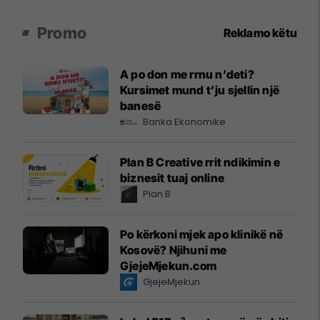
Promo
Reklamo këtu
A po don me rrnu n’deti?
Kursimet mund t’ju sjellin një
banesë
Banka Ekonomike
Plan B Creative rrit ndikimin e
biznesit tuaj online
Plan B
Po kërkoni mjek apo klinikë në
Kosovë? Njihuni me
GjejeMjekun.com
GjejeMjekun