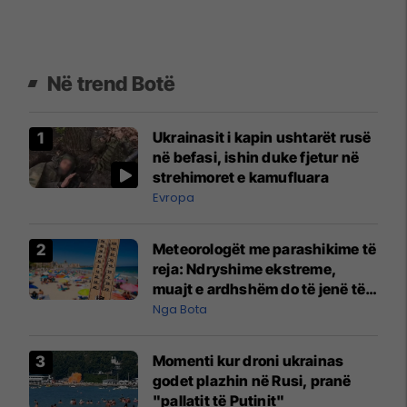
Në trend Botë
Ukrainasit i kapin ushtarët rusë
në befasi, ishin duke fjetur në
strehimoret e kamufluara
Evropa
Meteorologët me parashikime të
reja: Ndryshime ekstreme,
muajt e ardhshëm do të jenë të
pazakontë
Nga Bota
Momenti kur droni ukrainas
godet plazhin në Rusi, pranë
"pallatit të Putinit"