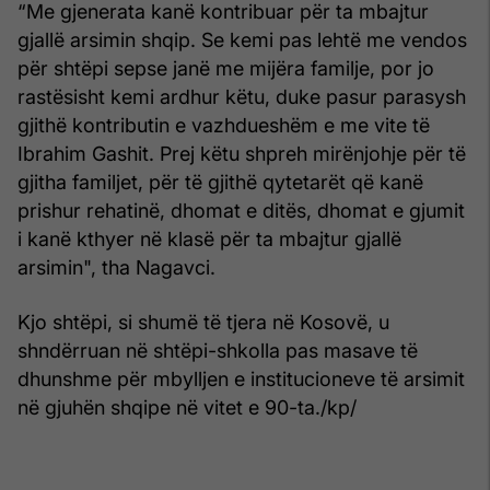
“Me gjenerata kanë kontribuar për ta mbajtur
gjallë arsimin shqip. Se kemi pas lehtë me vendos
për shtëpi sepse janë me mijëra familje, por jo
rastësisht kemi ardhur këtu, duke pasur parasysh
gjithë kontributin e vazhdueshëm e me vite të
Ibrahim Gashit. Prej këtu shpreh mirënjohje për të
gjitha familjet, për të gjithë qytetarët që kanë
prishur rehatinë, dhomat e ditës, dhomat e gjumit
i kanë kthyer në klasë për ta mbajtur gjallë
arsimin", tha Nagavci.
Kjo shtëpi, si shumë të tjera në Kosovë, u
shndërruan në shtëpi-shkolla pas masave të
dhunshme për mbylljen e institucioneve të arsimit
në gjuhën shqipe në vitet e 90-ta./kp/