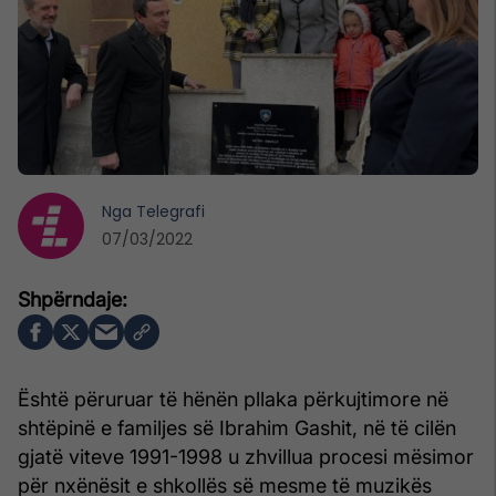
Nga
Telegrafi
07/03/2022
Është përuruar të hënën pllaka përkujtimore në
shtëpinë e familjes së Ibrahim Gashit, në të cilën
gjatë viteve 1991-1998 u zhvillua procesi mësimor
për nxënësit e shkollës së mesme të muzikës