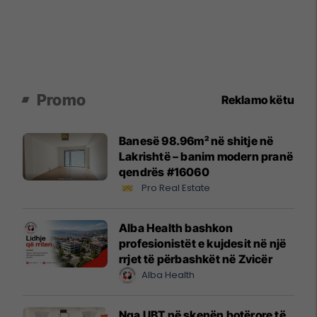
Promo
Reklamo këtu
Banesë 98.96m² në shitje në
Lakrishtë – banim modern pranë
qendrës #16060
Pro Real Estate
Alba Health bashkon
profesionistët e kujdesit në një
rrjet të përbashkët në Zvicër
Alba Health
Nga UBT në skenën botërore të