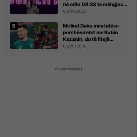
në orën 04:28 të mëngjesit
- dhe bota digjitale serbe
03/08/2026
shpall gjendjen e luftës
Mirlind Daku mes lotëve
përshëndetet me Rubin
Kazanin, do të fitojë
miliona te Spartak Moska
02/08/2026