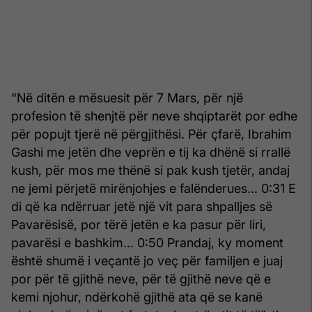
“Në ditën e mësuesit për 7 Mars, për një
profesion të shenjtë për neve shqiptarët por edhe
për popujt tjerë në përgjithësi. Për çfarë, Ibrahim
Gashi me jetën dhe veprën e tij ka dhënë si rrallë
kush, për mos me thënë si pak kush tjetër, andaj
ne jemi përjetë mirënjohjes e falënderues... 0:31 E
di që ka ndërruar jetë një vit para shpalljes së
Pavarësisë, por tërë jetën e ka pasur për liri,
pavarësi e bashkim... 0:50 Prandaj, ky moment
është shumë i veçantë jo veç për familjen e juaj
por për të gjithë neve, për të gjithë neve që e
kemi njohur, ndërkohë gjithë ata që se kanë