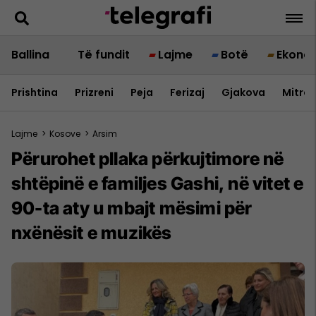
Ballina
Të fundit
Lajme
Botë
Ekono
Prishtina
Prizreni
Peja
Ferizaj
Gjakova
Mitrov
Lajme
>
Kosove
>
Arsim
Përurohet pllaka përkujtimore në
shtëpinë e familjes Gashi, në vitet e
90-ta aty u mbajt mësimi për
nxënësit e muzikës