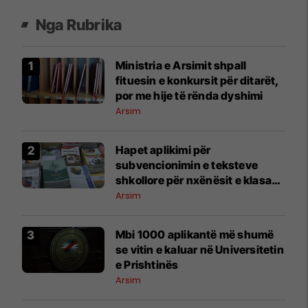
Nga Rubrika
Ministria e Arsimit shpall
fituesin e konkursit për ditarët,
por me hije të rënda dyshimi
Arsim
Hapet aplikimi për
subvencionimin e teksteve
shkollore për nxënësit e klasave
1–9
Arsim
​Mbi 1000 aplikantë më shumë
se vitin e kaluar në Universitetin
e Prishtinës
Arsim