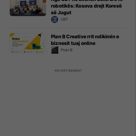
robotikës: Kosova drejt Koresë
së Jugut
UBT
Plan B Creative rrit ndikimin e
biznesit tuaj online
Plan B