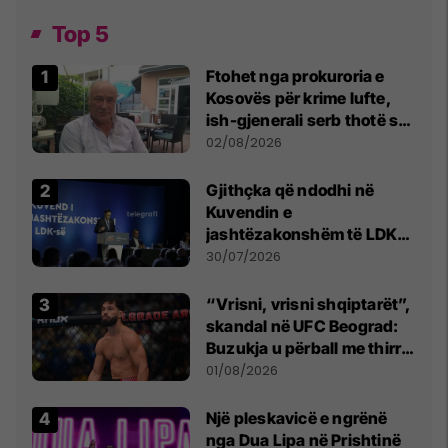
Top 5
Ftohet nga prokuroria e
Kosovës për krime lufte,
ish-gjenerali serb thotë se
dikush e tradhtoi në
02/08/2026
Beograd
Gjithçka që ndodhi në
Kuvendin e
jashtëzakonshëm të LDK-
së
30/07/2026
“Vrisni, vrisni shqiptarët”,
skandal në UFC Beograd:
Buzukja u përball me thirrje
anti-shqiptare nga
01/08/2026
tribunat
Një pleskavicë e ngrënë
nga Dua Lipa në Prishtinë