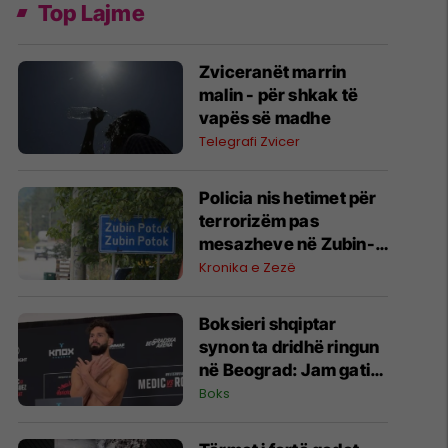
Top Lajme
Zviceranët marrin
malin - për shkak të
vapës së madhe
Telegrafi Zvicer
Policia nis hetimet për
terrorizëm pas
mesazheve në Zubin-
Potok
Kronika e Zezë
Boksieri shqiptar
synon ta dridhë ringun
në Beograd: Jam gati,
Zoti e bekoftë
Boks
Shqipërinë