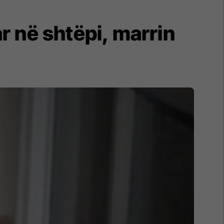
 në shtëpi, marrin