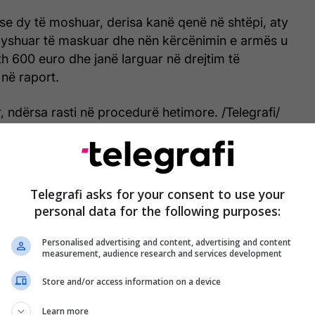
se dy të moshuar, derisa kanë qenë në shtëpi, aty
dyshuar të maskuar dhe nën kërcënimin e armës u
th 600 euro dhe janë larguar në drejtim të
 në raport.
, ndërsa rasti në procedurë hetimore. /Telegrafi/
Telegrafi asks for your consent to use your
personal data for the following purposes:
Personalised advertising and content, advertising and content
measurement, audience research and services development
Store and/or access information on a device
Learn more