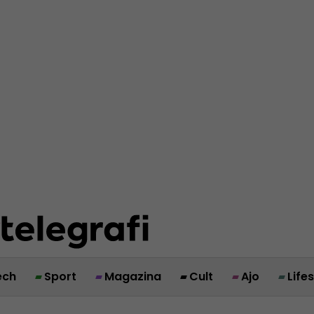
ech
Sport
Magazina
Cult
Ajo
Life