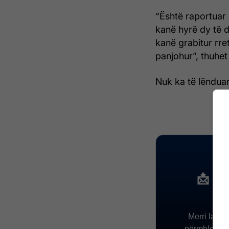
“Është raportuar 
kanë hyrë dy të 
kanë grabitur rre
panjohur”, thuhet
Nuk ka të lënduar