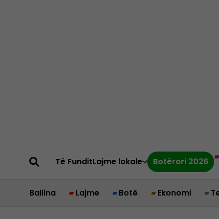
Të Fundit
Lajme lokale
Botërori 2026
Ballina
Lajme
Botë
Ekonomi
T