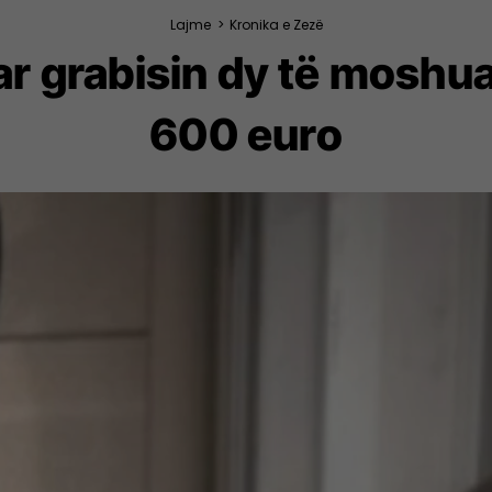
Lajme
>
Kronika e Zezë
r grabisin dy të moshuar
600 euro