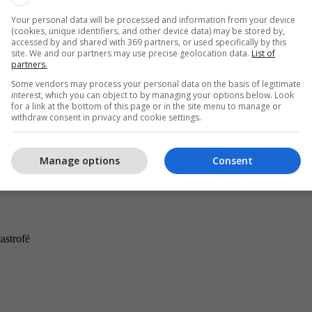
Your personal data will be processed and information from your device
(cookies, unique identifiers, and other device data) may be stored by,
accessed by and shared with 369 partners, or used specifically by this
site. We and our partners may use precise geolocation data.
List of
partners.
Some vendors may process your personal data on the basis of legitimate
interest, which you can object to by managing your options below. Look
for a link at the bottom of this page or in the site menu to manage or
withdraw consent in privacy and cookie settings.
Manage options
Consent