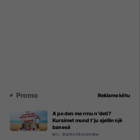
Promo
Reklamo këtu
A po don me rrnu n’deti?
Kursimet mund t’ju sjellin një
banesë
Banka Ekonomike