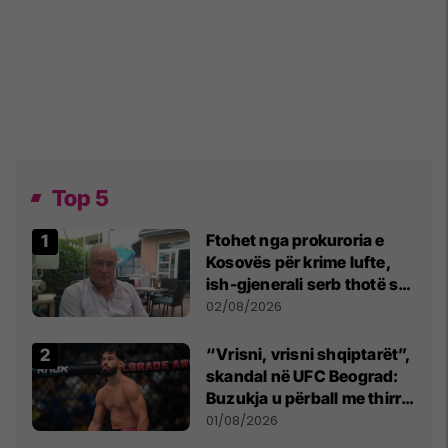
Top 5
Ftohet nga prokuroria e
Kosovës për krime lufte,
ish-gjenerali serb thotë se
dikush e tradhtoi në
02/08/2026
Beograd
“Vrisni, vrisni shqiptarët”,
skandal në UFC Beograd:
Buzukja u përball me thirrje
anti-shqiptare nga
01/08/2026
tribunat