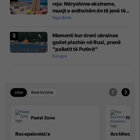
reja: Ndryshime ekstreme,
muajt e ardhshëm do të jenë të
pazakontë
Nga Bota
Momenti kur droni ukrainas
godet plazhin në Rusi, pranë
"pallatit të Putinit"
Evropa
Jobs
Real Estate
Padel Zone
Flex B
Recepsionist/e
Architect