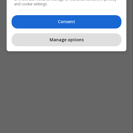
and cookie settings.
Kruarja E Kokës
Mendimet
Kruarja
Koka
Consent
Manage options