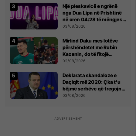
Një pleskavicë e ngrënë
nga Dua Lipa në Prishtinë
në orën 04:28 të mëngjesit
- dhe bota digjitale serbe
03/08/2026
shpall gjendjen e luftës
Mirlind Daku mes lotëve
përshëndetet me Rubin
Kazanin, do të fitojë
miliona te Spartak Moska
02/08/2026
​Deklarata skandaloze e
Daçiqit më 2020: Çka t'u
bëjmë serbëve që tregojnë
ku janë varrosur shqiptarët
03/08/2026
në Serbi