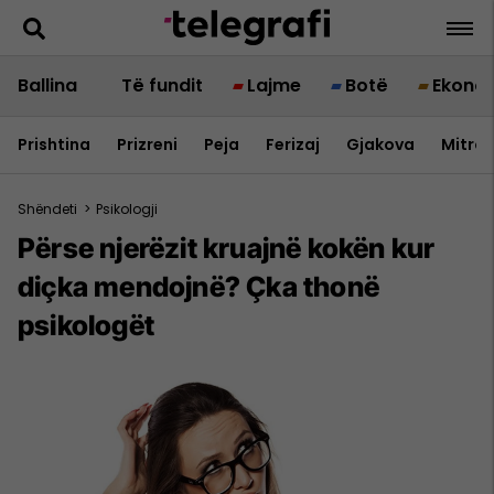
Ballina
Të fundit
Lajme
Botë
Ekono
Prishtina
Prizreni
Peja
Ferizaj
Gjakova
Mitrov
Shëndeti
>
Psikologji
Përse njerëzit kruajnë kokën kur
diçka mendojnë? Çka thonë
psikologët