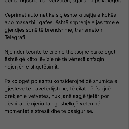
për ta ngushëlluar vetveten, sqarojnë psikologët.
Veprimet automatike siç është kruajtja e kokës
apo masazhi i qafës, është shprehje e jashtme e
gjendjes sonë të brendshme, transmeton
Telegrafi.
Një ndër teoritë të cilën e theksojnë psikologët
është që këto lëvizje në të vërtetë shfaqin
ndjenjën e shqetësimit.
Psikologët po ashtu konsiderojnë që shumica e
gjesteve të pavetëdijshme, të cilat përfshijnë
prekjen e vetvetes, nuk janë asgjë tjetër por
dëshira që njeriu ta ngushëllojë veten në
momentet e stresit dhe të pasigurisë.