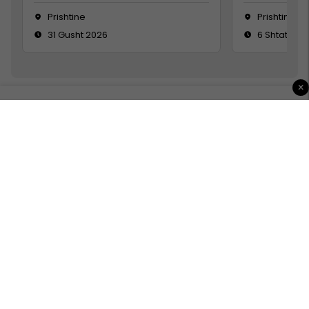
Prishtine
Prishtinë
31 Gusht 2026
6 Shtator 2
×