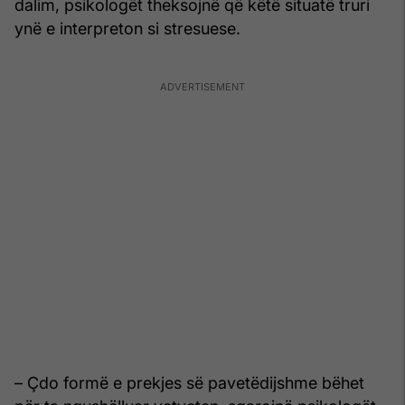
dalim, psikologët theksojnë që këtë situatë truri
ynë e interpreton si stresuese.
– Çdo formë e prekjes së pavetëdijshme bëhet