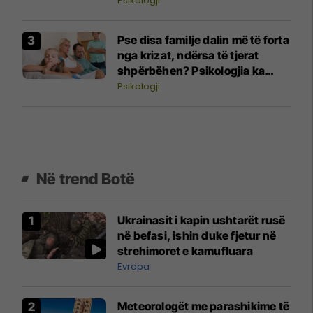
Psikologji
Pse disa familje dalin më të forta
nga krizat, ndërsa të tjerat
shpërbëhen? Psikologjia ka
përgjigjen
Psikologji
Në trend Botë
Ukrainasit i kapin ushtarët rusë
në befasi, ishin duke fjetur në
strehimoret e kamufluara
Evropa
Meteorologët me parashikime të