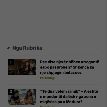
Nga Rubrika
Pse disa njerëz bëhen arrogantë
sapo pasurohen? Shkenca ka
një shpjegim befasues
Psikologji
"Të dua vetëm si mik" – A është
e mundur të dalësh nga zona e
miqësisë pa u lënduar?