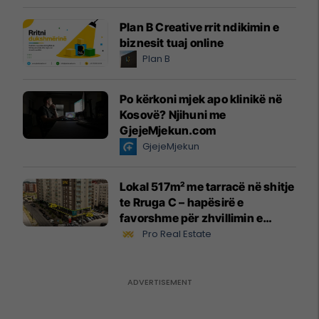
Plan B Creative rrit ndikimin e
biznesit tuaj online
Plan B
Po kërkoni mjek apo klinikë në
Kosovë? Njihuni me
GjejeMjekun.com
GjejeMjekun
Lokal 517m² me tarracë në shitje
te Rruga C – hapësirë e
favorshme për zhvillimin e
biznesit #15796
Pro Real Estate