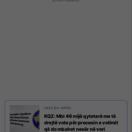
KQZ: Mbi 46 mijë qytetarë me të
drejtë vote për procesin e votimit
që do mbahet nesër në veri