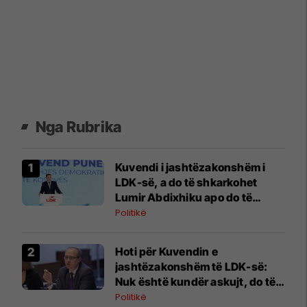
Nga Rubrika
Kuvendi i jashtëzakonshëm i
LDK-së, a do të shkarkohet
Lumir Abdixhiku apo do të
vazhdojë ta udhëheq partinë?
Politikë
Hoti për Kuvendin e
jashtëzakonshëm të LDK-së:
Nuk është kundër askujt, do të
dalim më të fortë
Politikë