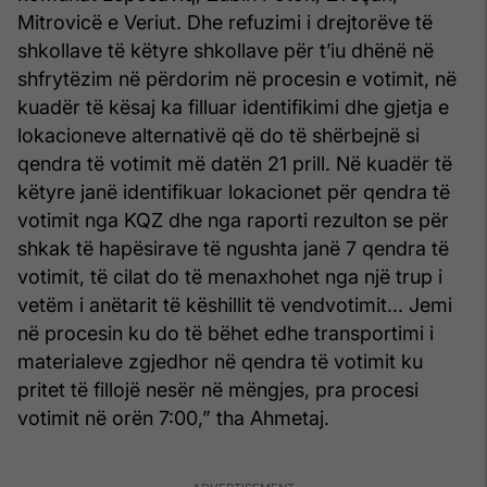
Mitrovicë e Veriut. Dhe refuzimi i drejtorëve të
shkollave të këtyre shkollave për t’iu dhënë në
shfrytëzim në përdorim në procesin e votimit, në
kuadër të kësaj ka filluar identifikimi dhe gjetja e
lokacioneve alternativë që do të shërbejnë si
qendra të votimit më datën 21 prill. Në kuadër të
këtyre janë identifikuar lokacionet për qendra të
votimit nga KQZ dhe nga raporti rezulton se për
shkak të hapësirave të ngushta janë 7 qendra të
votimit, të cilat do të menaxhohet nga një trup i
vetëm i anëtarit të këshillit të vendvotimit... Jemi
në procesin ku do të bëhet edhe transportimi i
materialeve zgjedhor në qendra të votimit ku
pritet të fillojë nesër në mëngjes, pra procesi
votimit në orën 7:00,” tha Ahmetaj.