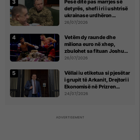
Pesë ditë pas marrjes së
detyrës, shefi i ri i ushtrisë
ukrainase urdhëron
kontroll të madh
26/07/2026
Vetëm dy raunde dhe
miliona euro në xhep,
zbulohet sa fituan Joshua
e Prenga
26/07/2026
Vëllai iu etiketua si pjesëtar
i grupit të Arkanit, Drejtori i
Ekonomisë në Prizren
mohon pretendimet
24/07/2026