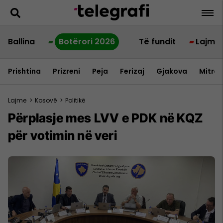
Ballina
Botërori 2026
Të fundit
Lajme
Prishtina
Prizreni
Peja
Ferizaj
Gjakova
Mitrov
Lajme
>
Kosovë
>
Politikë
Përplasje mes LVV e PDK në KQZ
për votimin në veri