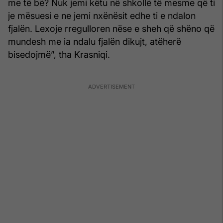
me të bë? Nuk jemi këtu në shkollë të mesme që ti
je mësuesi e ne jemi nxënësit edhe ti e ndalon
fjalën. Lexoje rregulloren nëse e sheh që shëno që
mundesh me ia ndalu fjalën dikujt, atëherë
bisedojmë”, tha Krasniqi.