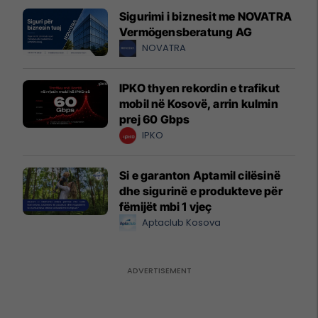
Sigurimi i biznesit me NOVATRA
Vermögensberatung AG
NOVATRA
IPKO thyen rekordin e trafikut
mobil në Kosovë, arrin kulmin
prej 60 Gbps
IPKO
Si e garanton Aptamil cilësinë
dhe sigurinë e produkteve për
fëmijët mbi 1 vjeç
Aptaclub Kosova