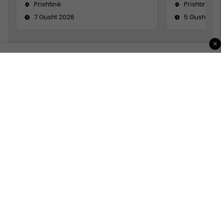
Prishtinë
Prishtinë
7 Gusht 2026
5 Gusht 20
×