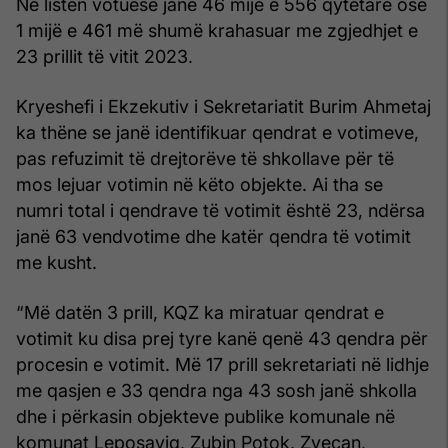
Në listën votuese janë 46 mijë e 556 qytetarë ose
1 mijë e 461 më shumë krahasuar me zgjedhjet e
23 prillit të vitit 2023.
Kryeshefi i Ekzekutiv i Sekretariatit Burim Ahmetaj
ka thëne se janë identifikuar qendrat e votimeve,
pas refuzimit të drejtorëve të shkollave për të
mos lejuar votimin në këto objekte. Ai tha se
numri total i qendrave të votimit është 23, ndërsa
janë 63 vendvotime dhe katër qendra të votimit
me kusht.
“Më datën 3 prill, KQZ ka miratuar qendrat e
votimit ku disa prej tyre kanë qenë 43 qendra për
procesin e votimit. Më 17 prill sekretariati në lidhje
me qasjen e 33 qendra nga 43 sosh janë shkolla
dhe i përkasin objekteve publike komunale në
komunat Leposaviq, Zubin Potok, Zveçan,