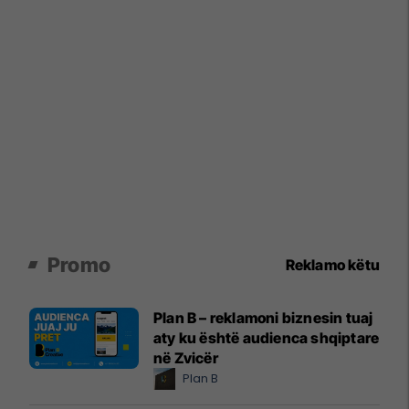
Promo
Reklamo këtu
Plan B – reklamoni biznesin tuaj
aty ku është audienca shqiptare
në Zvicër
Plan B