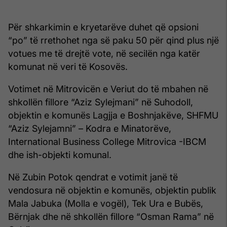
Për shkarkimin e kryetarëve duhet që opsioni
“po” të rrethohet nga së paku 50 për qind plus një
votues me të drejtë vote, në secilën nga katër
komunat në veri të Kosovës.
Votimet në Mitrovicën e Veriut do të mbahen në
shkollën fillore “Aziz Sylejmani” në Suhodoll,
objektin e komunës Lagjja e Boshnjakëve, SHFMU
“Aziz Sylejamni” – Kodra e Minatorëve,
International Business College Mitrovica -IBCM
dhe ish-objekti komunal.
Në Zubin Potok qendrat e votimit janë të
vendosura në objektin e komunës, objektin publik
Mala Jabuka (Molla e vogël), Tek Ura e Bubës,
Bërnjak dhe në shkollën fillore “Osman Rama” në