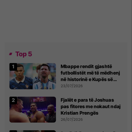
Top 5
Mbappe rendit gjashtë
futbollistët më të mëdhenj
në historinë e Kupës së
Botës, Messi mbetet i dyti
23/07/2026
Fjalët e para të Joshuas
pas fitores me nokaut ndaj
Kristian Prengës
26/07/2026