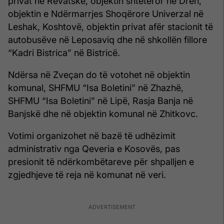
privat në Rëvatskë, objektin shtetëror në Dren,
objektin e Ndërmarrjes Shoqërore Univerzal në
Leshak, Koshtovë, objektin privat afër stacionit të
autobusëve në Leposaviq dhe në shkollën fillore
“Kadri Bistrica” në Bistricë.
Ndërsa në Zveçan do të votohet në objektin
komunal, SHFMU “Isa Boletini” në Zhazhë,
SHFMU “Isa Boletini” në Lipë, Rasja Banja në
Banjskë dhe në objektin komunal në Zhitkovc.
Votimi organizohet në bazë të udhëzimit
administrativ nga Qeveria e Kosovës, pas
presionit të ndërkombëtareve për shpalljen e
zgjedhjeve të reja në komunat në veri.