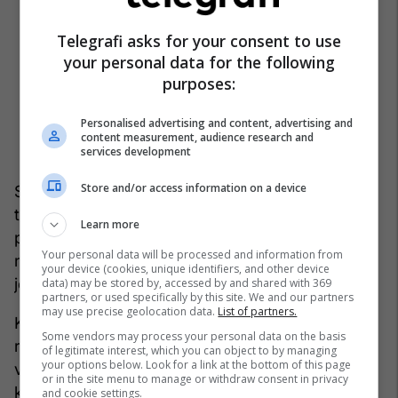
Telegrafi asks for your consent to use
your personal data for the following
purposes:
Personalised advertising and content, advertising and
content measurement, audience research and
services development
Store and/or access information on a device
Sipas udhëzimeve të publikuara, qytetarët mund
të përgjigjen me “po” ose “jo” në pyetjen se a
Learn more
pajtohen që kryetari i njërës prej katër komunave
Your personal data will be processed and information from
në veri të shkarkohet. Qendrat e votimit do të
your device (cookies, unique identifiers, and other device
jenë të hapura nga ora 07:00 deri në 19:00.
data) may be stored by, accessed by and shared with 369
partners, or used specifically by this site. We and our partners
may use precise geolocation data.
List of partners.
KQZ ende nuk ka publikuar orën e publikimit të
Some vendors may process your personal data on the basis
rezultateve preliminare për fatin e kryetarëve në
of legitimate interest, which you can object to by managing
your options below. Look for a link at the bottom of this page
veri, ndërkohë që gjatë ditës do të mbajë katër
or in the site menu to manage or withdraw consent in privacy
konferenca për media për të informuar mbi
and cookie settings.