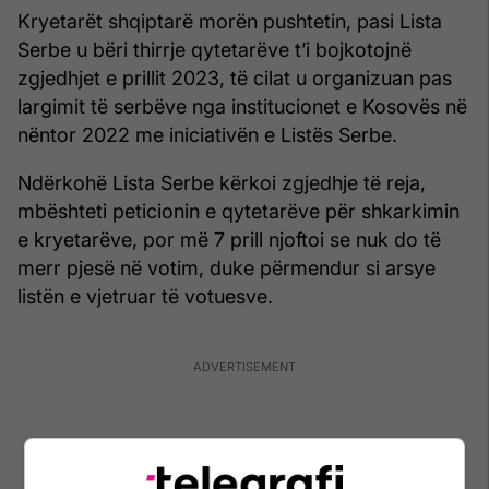
Kryetarët shqiptarë morën pushtetin, pasi Lista
Serbe u bëri thirrje qytetarëve t’i bojkotojnë
zgjedhjet e prillit 2023, të cilat u organizuan pas
largimit të serbëve nga institucionet e Kosovës në
nëntor 2022 me iniciativën e Listës Serbe.
Ndërkohë Lista Serbe kërkoi zgjedhje të reja,
mbështeti peticionin e qytetarëve për shkarkimin
e kryetarëve, por më 7 prill njoftoi se nuk do të
merr pjesë në votim, duke përmendur si arsye
listën e vjetruar të votuesve.