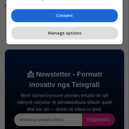
mbarëvajtjen e procesit të votimit./KP
Consent
Manage options