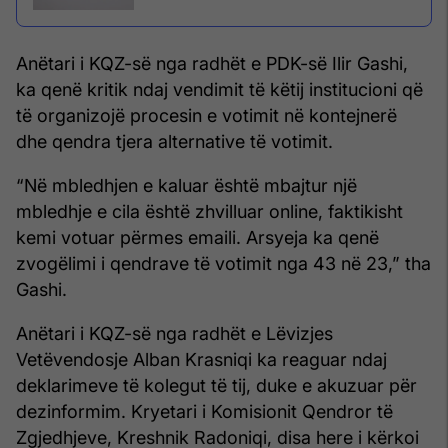
Anëtari i KQZ-së nga radhët e PDK-së Ilir Gashi,
ka qenë kritik ndaj vendimit të këtij institucioni që
të organizojë procesin e votimit në kontejnerë
dhe qendra tjera alternative të votimit.
“Në mbledhjen e kaluar është mbajtur një
mbledhje e cila është zhvilluar online, faktikisht
kemi votuar përmes emaili. Arsyeja ka qenë
zvogëlimi i qendrave të votimit nga 43 në 23,” tha
Gashi.
Anëtari i KQZ-së nga radhët e Lëvizjes
Vetëvendosje Alban Krasniqi ka reaguar ndaj
deklarimeve të kolegut të tij, duke e akuzuar për
dezinformim. Kryetari i Komisionit Qendror të
Zgjedhjeve, Kreshnik Radoniqi, disa here i kërkoi