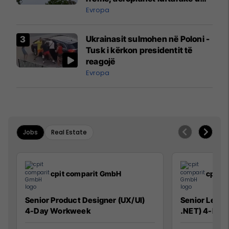
ngritën në ajër për të
Evropa
interceptuar fluturaken e Qatar
Airways që po shkonte drejt
Ukrainasit sulmohen në Poloni -
Mançesterit
Tusk i kërkon presidentit të
reagojë
Evropa
Jobs
Real Estate
cpit comparit GmbH
cpit 
Senior Product Designer (UX/UI)
Senior Lead 
4-Day Workweek
.NET) 4-Day