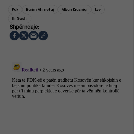
Pdk
Burim Ahmetaj
Alban Krasniqi
Lvv
Ilir Gashi