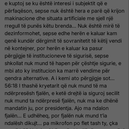
e kuptoj se ku është interesi i subjektit që e
përfaqëson, sepse nuk është hera e parë që krijon
makinacione dhe situata artificiale me sjell një
rregull të punës këtu brenda... Nuk është mirë të
dezinformohet, sepse edhe herën e kaluar kam
qenë kundër dërgimit të sovranitetit të këtij vendi
në kontejner, por herën e kaluar ka pasur
përgjigje të institucioneve të sigurisë, sepse
shkollat nuk mund të hapen për çështje sigurie, e
mbi ato ky institucion ka marrë vendime për
qendra alternative. A i kemi ato përgjigje sot...
56:18 I thashë kryetarit që nuk mund të ma
ndërpresësh fjalën, e ketë drejtë ia siguroj secilit
nuk mund ta ndërpresë fjalën, nuk ma ke dhënë
mandatin ju, por presidentja. Ajo ma ndalon
fjalën... E udhëheq, por fjalën nuk mund t’ia
ndalësh dikujt... pa mikrofon po flet tash ty, çka