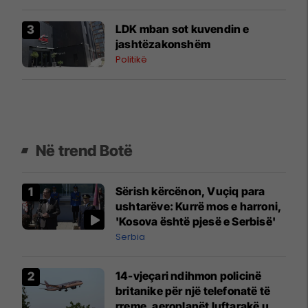
LDK mban sot kuvendin e
jashtëzakonshëm
Politikë
Në trend Botë
Sërish kërcënon, Vuçiq para
ushtarëve: Kurrë mos e harroni,
'Kosova është pjesë e Serbisë'
Serbia
14-vjeçari ndihmon policinë
britanike për një telefonatë të
rreme, aeroplanët luftarakë u