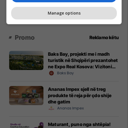
Manage options
Promo
Reklamo këtu
Baks Bay, projekti me i madh
turistik në Shqipëri prezantohet
ne Expo Real Kosova: Vizitoni
shtandin dhe zbuloni
Baks Bay
mundësitë e investimit
Ananas Impex sjell në treg
produkte të reja për çdo shije
dhe gatim
Ananas Impex
Maturant, puno nga shtëpia!