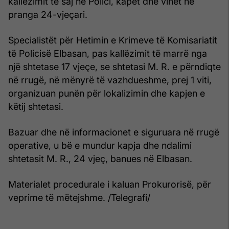
kallëzimit të saj në Polici, kapet dhe vihet në
pranga 24-vjeçari.
Specialistët për Hetimin e Krimeve të Komisariatit
të Policisë Elbasan, pas kallëzimit të marrë nga
një shtetase 17 vjeçe, se shtetasi M. R. e përndiqte
në rrugë, në mënyrë të vazhdueshme, prej 1 viti,
organizuan punën për lokalizimin dhe kapjen e
këtij shtetasi.
Bazuar dhe në informacionet e siguruara në rrugë
operative, u bë e mundur kapja dhe ndalimi
shtetasit M. R., 24 vjeç, banues në Elbasan.
Materialet procedurale i kaluan Prokurorisë, për
veprime të mëtejshme. /Telegrafi/