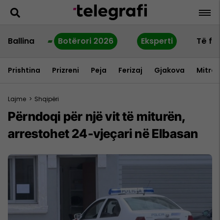
Ballina
Botërori 2026
Eksperti
Të fu
Prishtina
Prizreni
Peja
Ferizaj
Gjakova
Mitrov
Lajme
>
Shqipëri
Përndoqi për një vit të miturën,
arrestohet 24-vjeçari në Elbasan