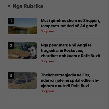
Nga Rubrika
Mot i qëndrueshëm në Shqipëri,
temperaturat deri në 34 gradë
Shqipëri
Nga pengmarrja në Angli te
tragjedia në Roskovec,
zbardhet e shkuara e Refit Buzit
Shqipëri
Thellohet tragjedia në Fier,
ndërron jetë në spital edhe ish-
vjehrra e autorit Refit Buzi
Shqipëri