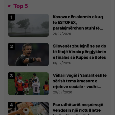
Top 5
Kosova nën alarmin e kuq
të ESTOFEX,
paralajmërohen stuhi të
fuqishme me breshër dhe
21/07/2026
erëra të forta
Sllovenët zbulojnë se sa do
të fitojë Vincic për gjykimin
e finales së Kupës së Botës
18/07/2026
Vëllai i vogël i Yamalit është
sërish tema kryesore e
rrjeteve sociale - vodhi
vëmendjen pas finales së
20/07/2026
Kupës së Botës
Pse udhëtarët me përvojë
vendosin një rrotull letre