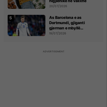
higjienike në valixhe
20/07/2026
As Barcelona e as
Dortmundi, gjiganti
gjerman e mbyllë
marrëveshjen për Fisnik
19/07/2026
Asllanin