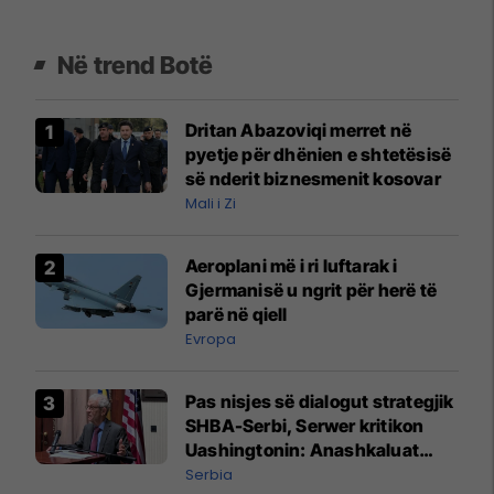
Në trend Botë
Dritan Abazoviqi merret në
pyetje për dhënien e shtetësisë
së nderit biznesmenit kosovar
Mali i Zi
Aeroplani më i ri luftarak i
Gjermanisë u ngrit për herë të
parë në qiell
Evropa
Pas nisjes së dialogut strategjik
SHBA-Serbi, Serwer kritikon
Uashingtonin: Anashkaluat
Banjskën, sulmin ndaj KFOR-it
Serbia