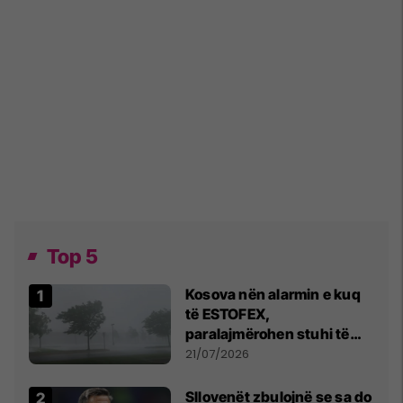
Top 5
Kosova nën alarmin e kuq
të ESTOFEX,
paralajmërohen stuhi të
fuqishme me breshër dhe
21/07/2026
erëra të forta
Sllovenët zbulojnë se sa do