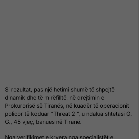
Si rezultat, pas një hetimi shumë të shpejtë
dinamik dhe të mirëfilltë, në drejtimin e
Prokurorisë së Tiranës, në kuadër të operacionit
policor të koduar “Threat 2 “, u ndalua shtetasi G.
G., 45 vjeç, banues në Tiranë.
Nga verifikimet e kryera nga specialistët e