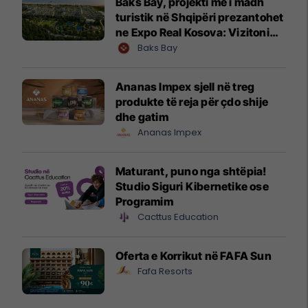
Baks Bay, projekti me i madh
turistik në Shqipëri prezantohet
ne Expo Real Kosova: Vizitoni
shtandin dhe zbuloni
Baks Bay
mundësitë e investimit
Ananas Impex sjell në treg
produkte të reja për çdo shije
dhe gatim
Ananas Impex
Maturant, puno nga shtëpia!
Studio Siguri Kibernetike ose
Programim
Cacttus Education
Oferta e Korrikut në FAFA Sun
Fafa Resorts