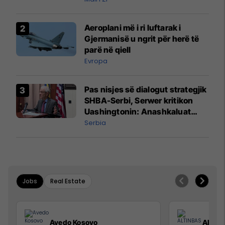
Aeroplani më i ri luftarak i
Gjermanisë u ngrit për herë të
parë në qiell
Evropa
Pas nisjes së dialogut strategjik
SHBA-Serbi, Serwer kritikon
Uashingtonin: Anashkaluat
Banjskën, sulmin ndaj KFOR-it
Serbia
dhe rrëmbimin e Policëve të
Kosovës
Jobs
Real Estate
Avedo Kosovo
ALTIN