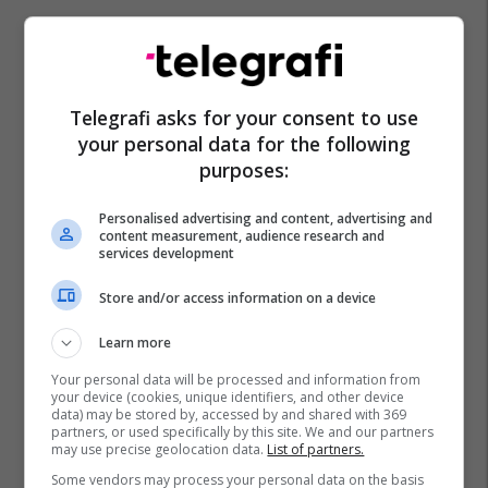
Telegrafi asks for your consent to use
your personal data for the following
purposes:
Tiranë
Përndjekës
Arrestim
Rrjetet Social
Personalised advertising and content, advertising and
content measurement, audience research and
services development
Store and/or access information on a device
Learn more
Your personal data will be processed and information from
your device (cookies, unique identifiers, and other device
data) may be stored by, accessed by and shared with 369
partners, or used specifically by this site. We and our partners
may use precise geolocation data.
List of partners.
Some vendors may process your personal data on the basis