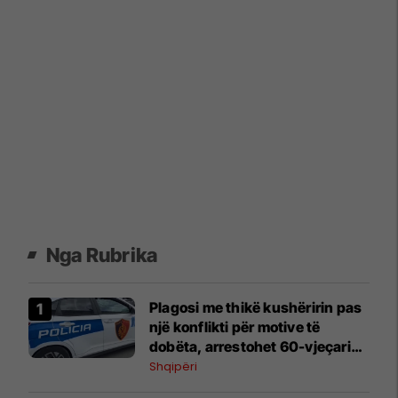
Nga Rubrika
Plagosi me thikë kushëririn pas
një konflikti për motive të
dobëta, arrestohet 60-vjeçari
në Lushnje
Shqipëri