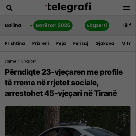
Ballina
Botërori 2026
Eksperti
Të fu
Prishtina
Prizreni
Peja
Ferizaj
Gjakova
Mitrov
Lajme
>
Shqipëri
Përndiqte 23-vjeçaren me profile
të rreme në rrjetet sociale,
arrestohet 45-vjeçari në Tiranë