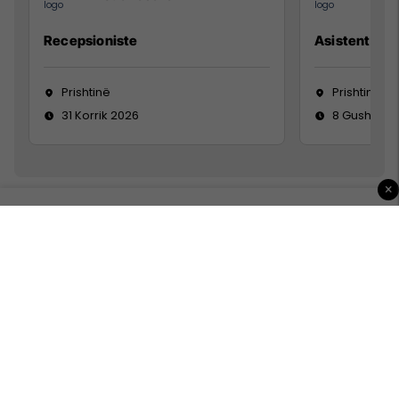
Recepsioniste
Asistente e S
Prishtinë
Prishtinë
31 Korrik 2026
8 Gusht 20
×