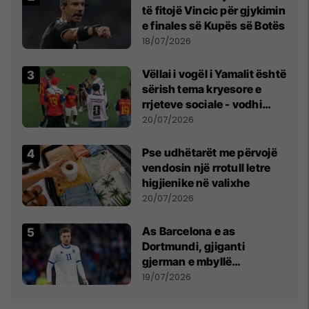
të fitojë Vincic për gjykimin
e finales së Kupës së Botës
18/07/2026
Vëllai i vogël i Yamalit është
sërish tema kryesore e
rrjeteve sociale - vodhi
vëmendjen pas finales së
20/07/2026
Kupës së Botës
Pse udhëtarët me përvojë
vendosin një rrotull letre
higjienike në valixhe
20/07/2026
As Barcelona e as
Dortmundi, gjiganti
gjerman e mbyllë
marrëveshjen për Fisnik
19/07/2026
Asllanin