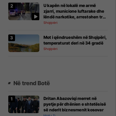
U kapën në lokalë me armë
zjarri, municione luftarake dhe
lëndë narkotike, arrestohen tre
persona në Shkodër
Shqipëri
Mot i qëndrueshëm në Shqipëri,
temperaturat deri në 34 gradë
Shqipëri
Në trend Botë
Dritan Abazoviqi merret në
pyetje për dhënien e shtetësisë
së nderit biznesmenit kosovar
Mali i Zi