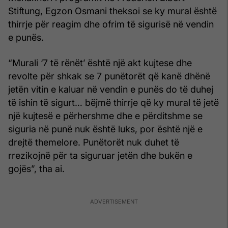
Stiftung, Egzon Osmani theksoi se ky mural është
thirrje për reagim dhe ofrim të sigurisë në vendin
e punës.
“Murali ‘7 të rënët’ është një akt kujtese dhe
revolte për shkak se 7 punëtorët që kanë dhënë
jetën vitin e kaluar në vendin e punës do të duhej
të ishin të sigurt… bëjmë thirrje që ky mural të jetë
një kujtesë e përhershme dhe e përditshme se
siguria në punë nuk është luks, por është një e
drejtë themelore. Punëtorët nuk duhet të
rrezikojnë për ta siguruar jetën dhe bukën e
gojës”, tha ai.