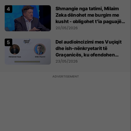
Shmangie nga tatimi, Milaim
Zeka dënohet me burgim me
kusht - obligohet t'ia paguajë
ATK-së 81 mijë euro
20/05/2026
Del audioincizimi mes Vuçiqit
dhe ish-nënkryetarit të
Graçanicës, ku ofendohen
krerë të Kishës Ortodokse
23/05/2026
Serbe