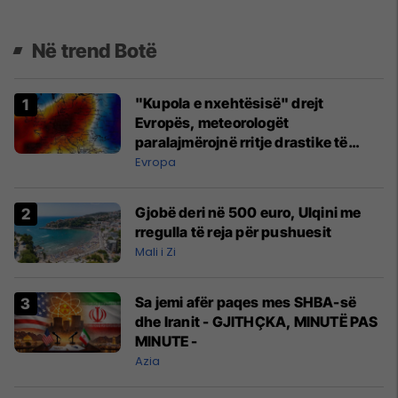
Në trend Botë
"Kupola e nxehtësisë" drejt
Evropës, meteorologët
paralajmërojnë rritje drastike të
temperaturave
Evropa
Gjobë deri në 500 euro, Ulqini me
rregulla të reja për pushuesit
Mali i Zi
Sa jemi afër paqes mes SHBA-së
dhe Iranit - GJITHÇKA, MINUTË PAS
MINUTE -
Azia