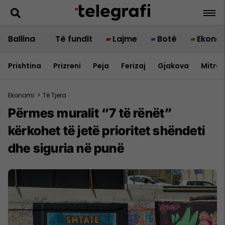
Ballina
Të fundit
Lajme
Botë
Ekono
Prishtina
Prizreni
Peja
Ferizaj
Gjakova
Mitrov
Ekonomi
>
Të Tjera
​Përmes muralit “7 të rënët”
kërkohet të jetë prioritet shëndeti
dhe siguria në punë