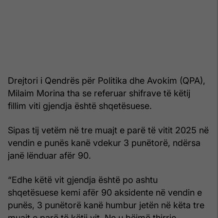
Drejtori i Qendrës për Politika dhe Avokim (QPA),
Milaim Morina tha se referuar shifrave të këtij
fillim viti gjendja është shqetësuese.
Sipas tij vetëm në tre muajt e parë të vitit 2025 në
vendin e punës kanë vdekur 3 punëtorë, ndërsa
janë lënduar afër 90.
“Edhe këtë vit gjendja është po ashtu
shqetësuese kemi afër 90 aksidente në vendin e
punës, 3 punëtorë kanë humbur jetën në këta tre
muajt e parë të këtij vit. Ne u bëjmë thirrje