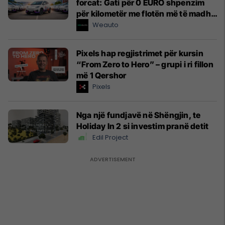
forcat: Gati për 0 EURO shpenzim
për kilometër me flotën më të madhe
elektrike të një kompanie kosovare
Weauto
Pixels hap regjistrimet për kursin
“From Zero to Hero” – grupi i ri fillon
më 1 Qershor
Pixels
Nga një fundjavë në Shëngjin, te
Holiday In 2 si investim pranë detit
Edil Project