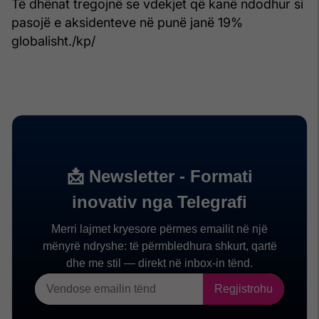
Të dhënat tregojnë se vdekjet që kanë ndodhur si
pasojë e aksidenteve në punë janë 19%
globalisht./kp/