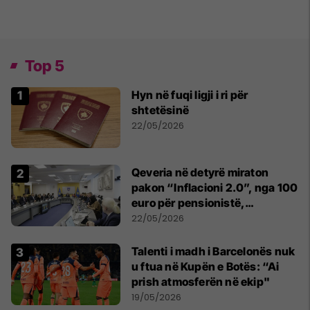
Top 5
Hyn në fuqi ligji i ri për
shtetësinë
22/05/2026
Qeveria në detyrë miraton
pakon “Inflacioni 2.0”, nga 100
euro për pensionistë,
punëtorët privat, fëmijë dhe
22/05/2026
studentë
Talenti i madh i Barcelonës nuk
u ftua në Kupën e Botës: “Ai
prish atmosferën në ekip"
19/05/2026