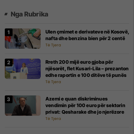
Nga Rubrika
Ulen çmimet e derivateve në Kosovë,
nafta dhe benzina bien për 2 centë
Të Tjera
​Rreth 200 mijë euro gjoba për
njësorët, flet Kusari-Lila – prezanton
edhe raportin e 100 ditëve të punës
Të Tjera
Azemi e quan diskriminues
vendimin për 100 euro për sektorin
privat: Qesharake dhe jo njerëzore
Të Tjera