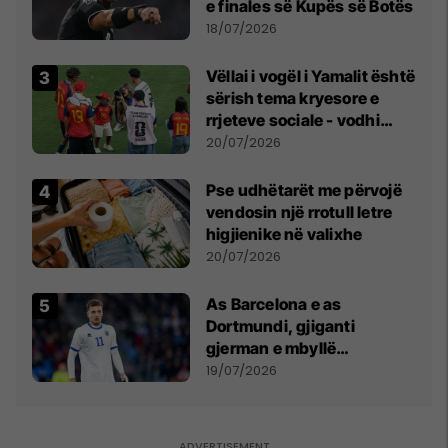
e finales së Kupës së Botës
18/07/2026
Vëllai i vogël i Yamalit është
sërish tema kryesore e
rrjeteve sociale - vodhi
vëmendjen pas finales së
20/07/2026
Kupës së Botës
Pse udhëtarët me përvojë
vendosin një rrotull letre
higjienike në valixhe
20/07/2026
As Barcelona e as
Dortmundi, gjiganti
gjerman e mbyllë
marrëveshjen për Fisnik
19/07/2026
Asllanin