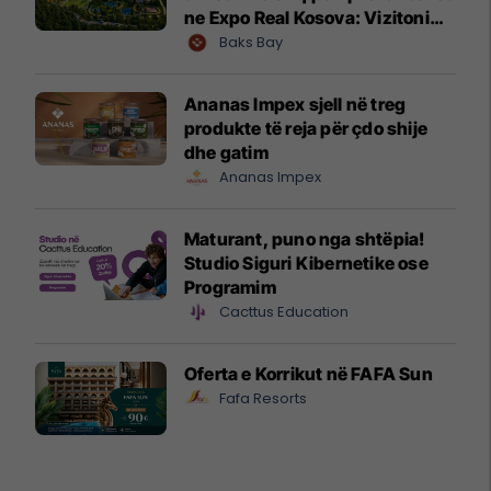
ne Expo Real Kosova: Vizitoni
shtandin dhe zbuloni
Baks Bay
mundësitë e investimit
Ananas Impex sjell në treg
produkte të reja për çdo shije
dhe gatim
Ananas Impex
Maturant, puno nga shtëpia!
Studio Siguri Kibernetike ose
Programim
Cacttus Education
Oferta e Korrikut në FAFA Sun
Fafa Resorts