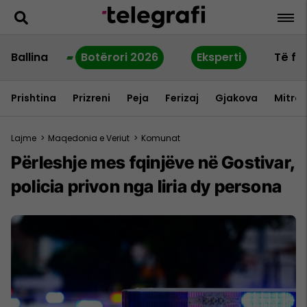
Ballina
Botërori 2026
Eksperti
Të fu
Prishtina
Prizreni
Peja
Ferizaj
Gjakova
Mitrov
Lajme
>
Maqedonia e Veriut
>
Komunat
Përleshje mes fqinjëve në Gostivar,
policia privon nga liria dy persona