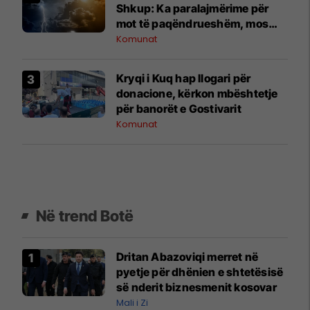
Shkup: Ka paralajmërime për
mot të paqëndrueshëm, mos
parkoni automjetet nën pemë
Komunat
Kryqi i Kuq hap llogari për
donacione, kërkon mbështetje
për banorët e Gostivarit
Komunat
Në trend Botë
Dritan Abazoviqi merret në
pyetje për dhënien e shtetësisë
së nderit biznesmenit kosovar
Mali i Zi