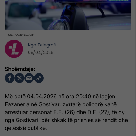
MPB
Policia-mk
Nga
Telegrafi
05/04/2026
Më datë 04.04.2026 në ora 20:40 në lagjen
Fazaneria në Gostivar, zyrtarë policorë kanë
arrestuar personat E.E. (26) dhe D.E. (27), të dy
nga Gostivari, për shkak të prishjes së rendit dhe
qetësisë publike.