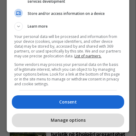
services development
Store and/or access information on a device
Learn more
Your personal data will be processed and information from
your device (cookies, unique identifiers, and other device
data) may be stored by, accessed by and shared with 369
partners, or used specifically by this site. We and our partners
may use precise geolocation data.
List of partners.
Some vendors may process your personal data on the basis
of legitimate interest, which you can object to by managing
your options below. Look for a link at the bottom of this page
or in the site menu to manage or withdraw consent in privacy
and cookie settings.
Consent
Promo
Reklamo këtu
Manage options
Baks Bay, projekti me i madh
turistik në Shqipëri prezantohet