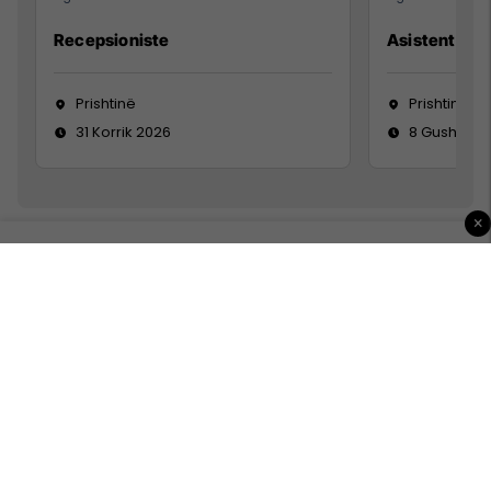
Recepsioniste
Asistente e S
Prishtinë
Prishtinë
31 Korrik 2026
8 Gusht 20
×