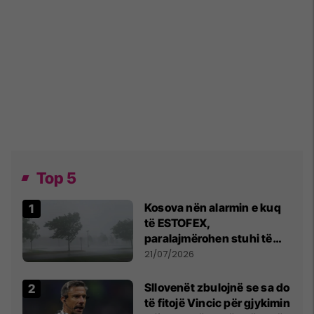
Top 5
Kosova nën alarmin e kuq
të ESTOFEX,
paralajmërohen stuhi të
fuqishme me breshër dhe
21/07/2026
erëra të forta
Sllovenët zbulojnë se sa do
të fitojë Vincic për gjykimin