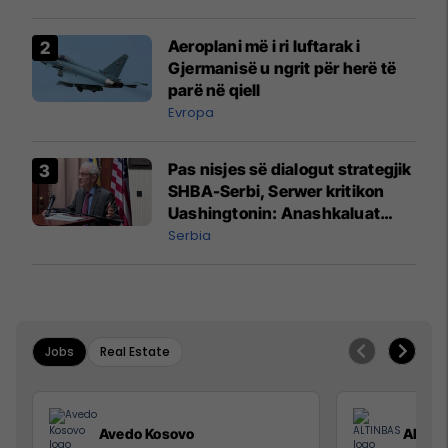
Aeroplani më i ri luftarak i
Gjermanisë u ngrit për herë të
parë në qiell
Evropa
Pas nisjes së dialogut strategjik
SHBA-Serbi, Serwer kritikon
Uashingtonin: Anashkaluat
Banjskën, sulmin ndaj KFOR-it
Serbia
dhe rrëmbimin e Policëve të
Kosovës
Jobs
Real Estate
Avedo Kosovo
ALTIN