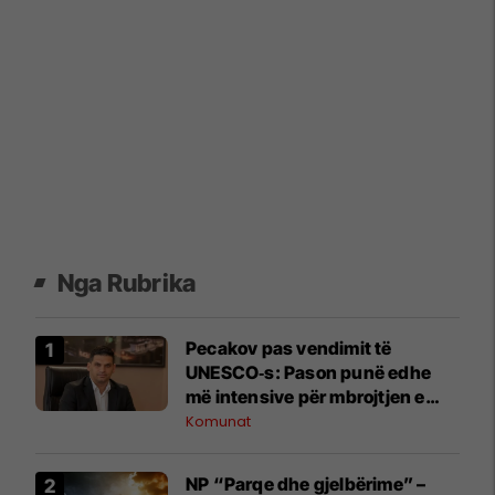
Nga Rubrika
Pecakov pas vendimit të
UNESCO‑s: Pason punë edhe
më intensive për mbrojtjen e
Rajonit të Ohrit
Komunat
NP “Parqe dhe gjelbërime” –