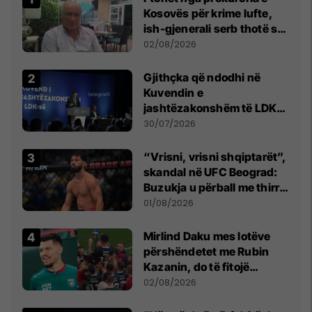
Kosovës për krime lufte,
ish-gjenerali serb thotë se
dikush e tradhtoi në
02/08/2026
Beograd
Gjithçka që ndodhi në
Kuvendin e
jashtëzakonshëm të LDK-
së
30/07/2026
“Vrisni, vrisni shqiptarët”,
skandal në UFC Beograd:
Buzukja u përball me thirrje
anti-shqiptare nga
01/08/2026
tribunat
Mirlind Daku mes lotëve
përshëndetet me Rubin
Kazanin, do të fitojë
miliona te Spartak Moska
02/08/2026