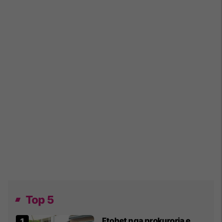
Top 5
Ftohet nga prokuroria e