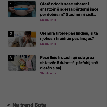
Çfarë ndodh nëse mbeteni
shtatzënë ndërsa përdorni ilaçe
për dobësim? Studimi i ri sjell
përgjigje
Shtatzëna
Gjëndra tiroide pas lindjes, si ta
njohësh tiroiditin pas lindjes?
Shtatzëna
Pesë lloje frutash që çdo grua
shtatzënë duhet t’i përfshijë në
dietën e saj
Shtatzëna
Në trend Botë