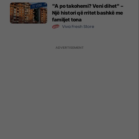
"A po takohemi? Veni dihet" –
Një histori që rritet bashkë me
familjet tona
Viva Fresh Store