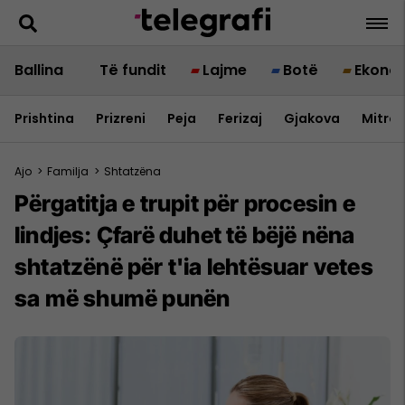
Ballina
Të fundit
Lajme
Botë
Ekono
Prishtina
Prizreni
Peja
Ferizaj
Gjakova
Mitrov
Ajo
>
Familja
>
Shtatzëna
Përgatitja e trupit për procesin e
lindjes: Çfarë duhet të bëjë nëna
shtatzënë për t'ia lehtësuar vetes
sa më shumë punën