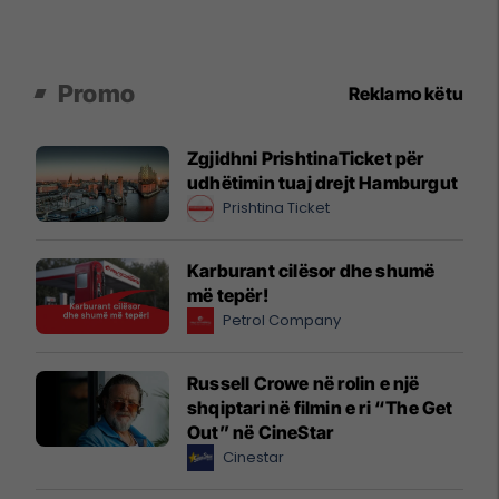
Promo
Reklamo këtu
Zgjidhni PrishtinaTicket për
udhëtimin tuaj drejt Hamburgut
Prishtina Ticket
Karburant cilësor dhe shumë
më tepër!
Petrol Company
Russell Crowe në rolin e një
shqiptari në filmin e ri “The Get
Out” në CineStar
Cinestar