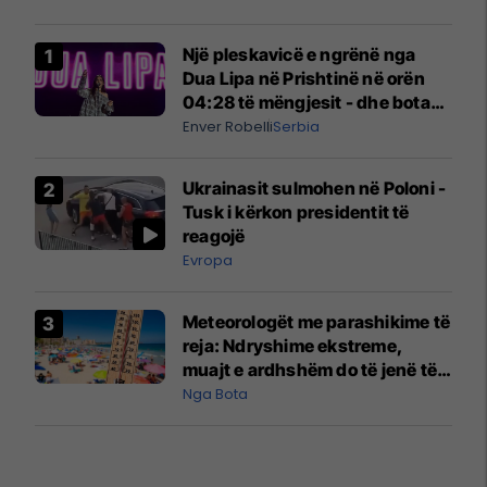
Një pleskavicë e ngrënë nga
Dua Lipa në Prishtinë në orën
04:28 të mëngjesit - dhe bota
digjitale serbe shpall gjendjen e
Enver Robelli
Serbia
luftës
Ukrainasit sulmohen në Poloni -
Tusk i kërkon presidentit të
reagojë
Evropa
Meteorologët me parashikime të
reja: Ndryshime ekstreme,
muajt e ardhshëm do të jenë të
pazakontë
Nga Bota