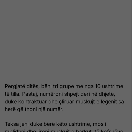
Përgjatë ditës, bëni tri grupe me nga 10 ushtrime
të tilla. Pastaj, numëroni shpejt deri në dhjetë,
duke kontraktuar dhe çliruar muskujt e legenit sa
herë që thoni një numër.
Teksa jeni duke bërë këto ushtrime, mos i
mblidhni dhe lironi muskujt e barkut, të kofshëve