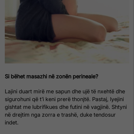
Si bëhet masazhi në zonën perineale?
Lajini duart mirë me sapun dhe ujë të nxehtë dhe
sigurohuni që t’i keni prerë thonjtë. Pastaj, lyejini
gishtat me lubrifikues dhe futini në vagjinë. Shtyni
në drejtim nga zorra e trashë, duke tendosur
indet.