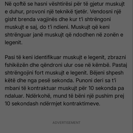
Në qoftë se hasni vështirësi për të gjetur muskujt
e duhur, provoni një teknikë tjetër. Vendosni një
gisht brenda vagjinës dhe kur t’i shtrëngoni
muskujt e saj, do t’i ndieni. Muskujt që keni
shtrënguar janë muskujt që ndodhen në zonën e
legenit.
Pasi të keni identifikuar muskujt e legenit, zbrazni
fshikëzën dhe qëndroni ulur ose në këmbë. Pastaj
shtrëngojini fort muskujt e legenit. Bëjeni shpesh
këtë dhe nga pesë sekonda. Punoni deri sa t’i
mbani të kontraktuar muskujt për 10 sekonda pa
ndaluar. Ndërkohë, mund të bëni një pushim prej
10 sekondash ndërmjet kontraktimeve.