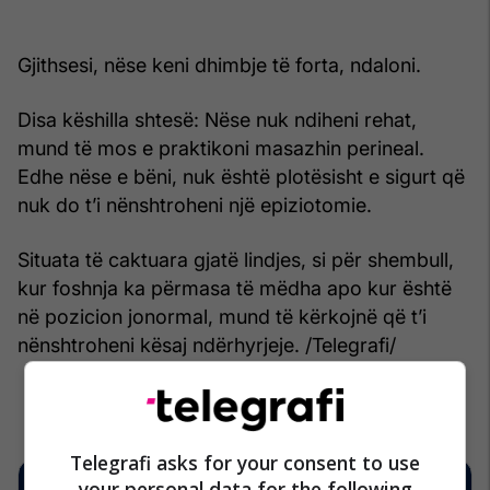
Gjithsesi, nëse keni dhimbje të forta, ndaloni.
Disa këshilla shtesë: Nëse nuk ndiheni rehat,
mund të mos e praktikoni masazhin perineal.
Edhe nëse e bëni, nuk është plotësisht e sigurt që
nuk do t’i nënshtroheni një epiziotomie.
Situata të caktuara gjatë lindjes, si për shembull,
kur foshnja ka përmasa të mëdha apo kur është
në pozicion jonormal, mund të kërkojnë që t’i
nënshtroheni kësaj ndërhyrjeje. /Telegrafi/
Telegrafi asks for your consent to use
your personal data for the following