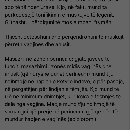
apo të të ndenjurave. Kjo, në fakt, mund ta
përkeqësojë tonifikimin e muskujve të legenit.
Gjithashtu, përpiquni të mos e mbani frymën.
Thjesht qetësohuni dhe përqendrohuni te muskujt
përreth vagjinës dhe anusit.
Masazhi në zonën perineale: gjatë javëve të
fundit, masazhimi i zonës midis vagjinës dhe
anusit (që ndryshe quhet perineum) mund t’ju
ndihmojë në hapjen e këtyre indeve, e për pasojë,
në përgatitjen për lindjen e fëmijës. Kjo mund të
ulë në minimum dhimbjet, kur koka e foshnjës të
dalë nga vagjina. Madje mund t’ju ndihmojë të
shmangni një prerje në perineum, gjë që bën të
mundur hapjen e vagjinës (epiziotomi).