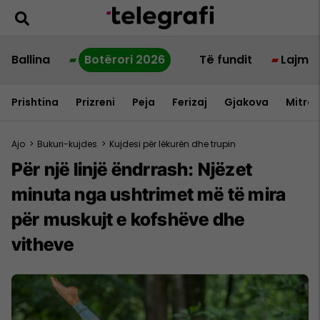
Ballina
Botërori 2026
Të fundit
Lajme
Prishtina
Prizreni
Peja
Ferizaj
Gjakova
Mitrov
Ajo
>
Bukuri-kujdes
>
Kujdesi për lëkurën dhe trupin
Për një linjë ëndrrash: Njëzet
minuta nga ushtrimet më të mira
për muskujt e kofshëve dhe
vitheve