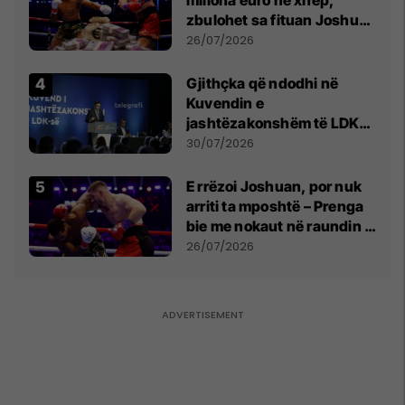
zbulohet sa fituan Joshua
e Prenga
26/07/2026
Gjithçka që ndodhi në
Kuvendin e
jashtëzakonshëm të LDK-
së
30/07/2026
E rrëzoi Joshuan, por nuk
arriti ta mposhtë – Prenga
bie me nokaut në raundin e
dytë
26/07/2026