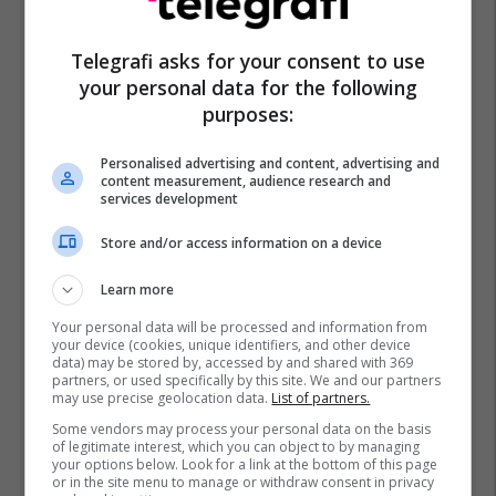
Muskujt E Kofshëve
Stërvitje
Vithet
Telegrafi asks for your consent to use
your personal data for the following
Ushtrime Për Vithe
Pilates
Ushtrime
purposes:
Personalised advertising and content, advertising and
content measurement, audience research and
services development
Store and/or access information on a device
Learn more
Your personal data will be processed and information from
your device (cookies, unique identifiers, and other device
data) may be stored by, accessed by and shared with 369
partners, or used specifically by this site. We and our partners
may use precise geolocation data.
List of partners.
Some vendors may process your personal data on the basis
of legitimate interest, which you can object to by managing
your options below. Look for a link at the bottom of this page
or in the site menu to manage or withdraw consent in privacy