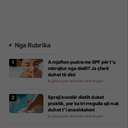
Nga Rubrika
A mjafton pudra me SPF për t’u
mbrojtur nga dielli? Ja çfarë
duhet të dini
Kujdesi për lëkurën dhe trupin
Spreji kundër diellit duket
praktik, por ka tri rregulla që nuk
duhet t’i anashkaloni
Kujdesi për lëkurën dhe trupin