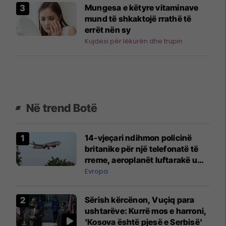
Mungesa e këtyre vitaminave
mund të shkaktojë rrathë të
errët nën sy
Kujdesi për lëkurën dhe trupin
Në trend Botë
14-vjeçari ndihmon policinë
britanike për një telefonatë të
rreme, aeroplanët luftarakë u
ngritën në ajër për të
Evropa
interceptuar fluturaken e Qatar
Airways që po shkonte drejt
Sërish kërcënon, Vuçiq para
Mançesterit
ushtarëve: Kurrë mos e harroni,
'Kosova është pjesë e Serbisë'