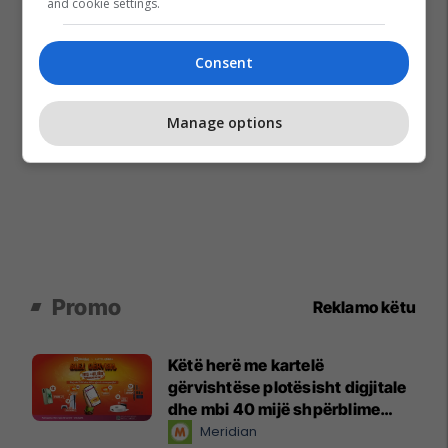
and cookie settings.
Consent
Manage options
Promo
Reklamo këtu
Këtë herë me kartelë
gërvishtëse plotësisht digjitale
dhe mbi 40 mijë shpërblime
instant!
Meridian