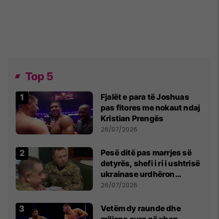
Top 5
Fjalët e para të Joshuas
pas fitores me nokaut ndaj
Kristian Prengës
26/07/2026
Pesë ditë pas marrjes së
detyrës, shefi i ri i ushtrisë
ukrainase urdhëron
kontroll të madh
26/07/2026
Vetëm dy raunde dhe
miliona euro në xhep,