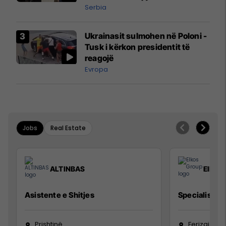
Serbia
Ukrainasit sulmohen në Poloni -
Tusk i kërkon presidentit të
reagojë
Evropa
Jobs
Real Estate
ALTINBAS
Elkos
Asistente e Shitjes
Specialist Mi
Prishtinë
Ferizaj