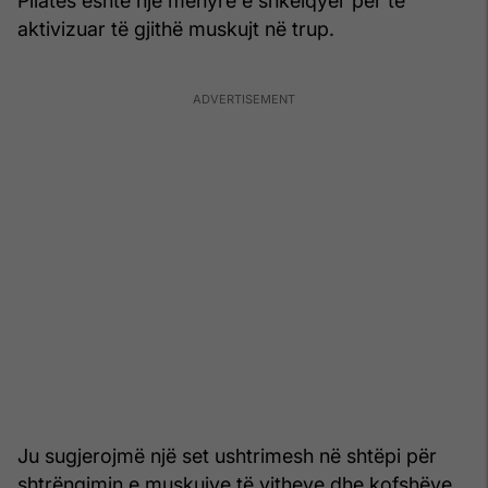
Pilates është një mënyrë e shkëlqyer për të
aktivizuar të gjithë muskujt në trup.
Ju sugjerojmë një set ushtrimesh në shtëpi për
shtrëngimin e muskujve të vitheve dhe kofshëve,