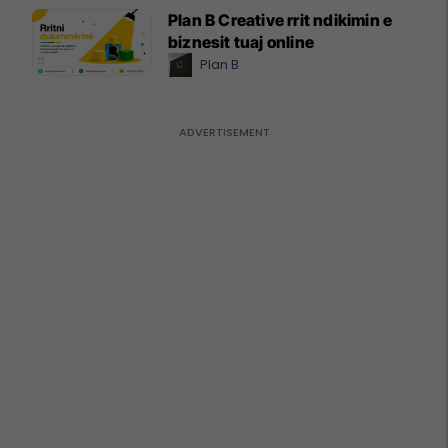
Plan B Creative rrit ndikimin e
biznesit tuaj online
Plan B