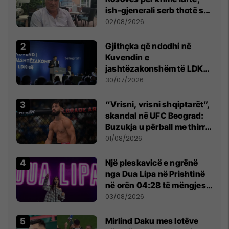
ish-gjenerali serb thotë se
dikush e tradhtoi në
02/08/2026
Beograd
Gjithçka që ndodhi në
Kuvendin e
jashtëzakonshëm të LDK-
së
30/07/2026
“Vrisni, vrisni shqiptarët”,
skandal në UFC Beograd:
Buzukja u përball me thirrje
anti-shqiptare nga
01/08/2026
tribunat
Një pleskavicë e ngrënë
nga Dua Lipa në Prishtinë
në orën 04:28 të mëngjesit
- dhe bota digjitale serbe
03/08/2026
shpall gjendjen e luftës
Mirlind Daku mes lotëve