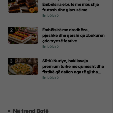
Ëmbëlsira e butë me mbushje
frutash dhe glazurë me
shkëlqim
Ëmbëlsirë
Ëmbëlsirë me dredhëza,
pjeshkë dhe qershi që zbukuron
çdo tryezë festive
Ëmbëlsirë
Sütlü Nuriye, bakllavaja
premium turke me qumësht dhe
fistikë që dallon nga të gjitha
llojet klasike
Ëmbëlsirë
Në trend Botë