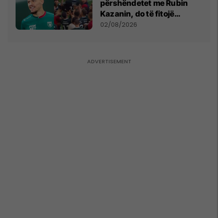
përshëndetet me Rubin
Kazanin, do të fitojë
miliona te Spartak Moska
02/08/2026