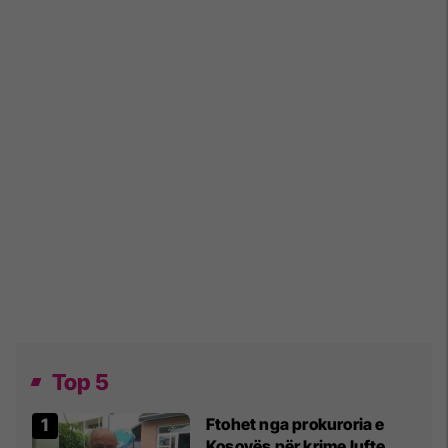
Top 5
Ftohet nga prokuroria e
Kosovës për krime lufte,