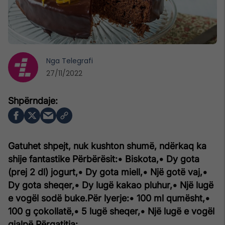
Nga
Telegrafi
27/11/2022
Gatuhet shpejt, nuk kushton shumë, ndërkaq ka
shije fantastike
Përbërësit:
• Biskota,
• Dy gota
(prej 2 dl) jogurt,
• Dy gota miell,
• Një gotë vaj,
•
Dy gota sheqer,
• Dy lugë kakao pluhur,
• Një lugë
e vogël sodë buke.
Për lyerje:
• 100 ml qumësht,
•
100 g çokollatë,
• 5 lugë sheqer,
• Një lugë e vogël
gjalpë.
Përgatitja: