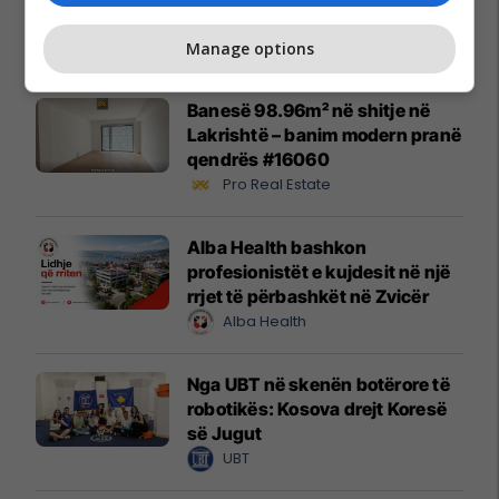
Promo
Reklamo këtu
Manage options
Banesë 98.96m² në shitje në
Lakrishtë – banim modern pranë
qendrës #16060
Pro Real Estate
Alba Health bashkon
profesionistët e kujdesit në një
rrjet të përbashkët në Zvicër
Alba Health
Nga UBT në skenën botërore të
robotikës: Kosova drejt Koresë
së Jugut
UBT