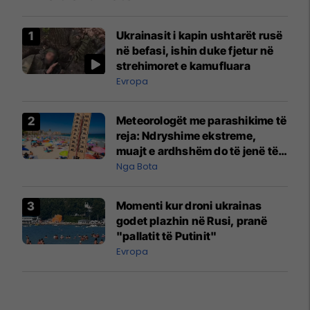
Ukrainasit i kapin ushtarët rusë
në befasi, ishin duke fjetur në
strehimoret e kamufluara
Evropa
Meteorologët me parashikime të
reja: Ndryshime ekstreme,
muajt e ardhshëm do të jenë të
pazakontë
Nga Bota
Momenti kur droni ukrainas
godet plazhin në Rusi, pranë
"pallatit të Putinit"
Evropa