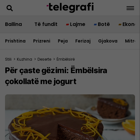
Ballina
Të fundit
Lajme
Botë
Ekono
Prishtina
Prizreni
Peja
Ferizaj
Gjakova
Mitrov
Stili
>
Kuzhina
>
Deserte
>
Ëmbëlsirë
Për çaste gëzimi: Ëmbëlsira
çokollatë me jogurt