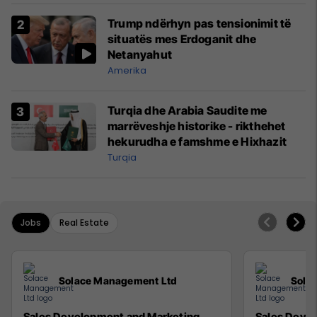
Trump ndërhyn pas tensionimit të
situatës mes Erdoganit dhe
Netanyahut
Amerika
Turqia dhe Arabia Saudite me
marrëveshje historike - rikthehet
hekurudha e famshme e Hixhazit
Turqia
Jobs
Real Estate
Solace Management Ltd
Sola
Sales Development and Marketing
Sales Deve