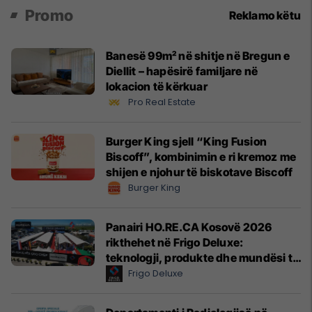
Promo
Reklamo këtu
Banesë 99m² në shitje në Bregun e
Diellit – hapësirë familjare në
lokacion të kërkuar
Pro Real Estate
Burger King sjell “King Fusion
Biscoff”, kombinimin e ri kremoz me
shijen e njohur të biskotave Biscoff
Burger King
Panairi HO.RE.CA Kosovë 2026
rikthehet në Frigo Deluxe:
teknologji, produkte dhe mundësi të
reja për hoteleri dhe gastronomi
Frigo Deluxe