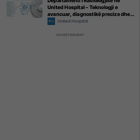
Departamenti i Radiologjisë në
United Hospital – Teknologji e
avancuar, diagnostikë precize dhe
kujdes profesional
United Hospital