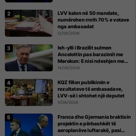
LVV kalon në 50 mandate,
numërohen rreth 70% e votave
nga ambasadat
12/06/2026
Ish-ylli i Brazilit sulmon
Ancelottin pas barazimit me
Marokun: E nisi ndeshjen me
formacionin e gabuar
14/06/2026
KQZ fillon publikimin e
rezultateve të ambasadave,
LVV-së i shtohet një deputet
11/06/2026
Franca dhe Gjermania braktisin
projektin e përbashkët të
aeroplanëve luftarakë, pasi