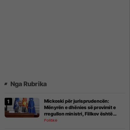
Nga Rubrika
Mickoski për jurisprudencën:
Mënyrën e dhënies së provimit e
rregullon ministri, Fillkov është
pjesë e zgjidhjes
Politikë