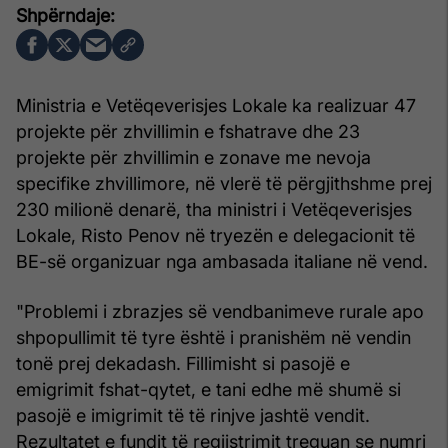
Ministria e Vetëqeverisjes Lokale ka realizuar 47
projekte për zhvillimin e fshatrave dhe 23
projekte për zhvillimin e zonave me nevoja
specifike zhvillimore, në vlerë të përgjithshme prej
230 milionë denarë, tha ministri i Vetëqeverisjes
Lokale, Risto Penov në tryezën e delegacionit të
BE-së organizuar nga ambasada italiane në vend.
"Problemi i zbrazjes së vendbanimeve rurale apo
shpopullimit të tyre është i pranishëm në vendin
tonë prej dekadash. Fillimisht si pasojë e
emigrimit fshat-qytet, e tani edhe më shumë si
pasojë e imigrimit të të rinjve jashtë vendit.
Rezultatet e fundit të regjistrimit treguan se numri