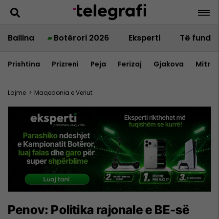
Ballina
Botërori 2026
Eksperti
Të fundit
Prishtina
Prizreni
Peja
Ferizaj
Gjakova
Mitrov
Lajme
>
Maqedonia e Veriut
Penov: Politika rajonale e BE-së