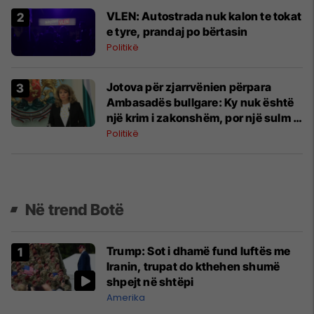
VLEN: Autostrada nuk kalon te tokat
e tyre, prandaj po bërtasin
Politikë
Jotova për zjarrvënien përpara
Ambasadës bullgare: Ky nuk është
një krim i zakonshëm, por një sulm i
papranueshëm ndaj një misioni
Politikë
diplomatik
Në trend Botë
Trump: Sot i dhamë fund luftës me
Iranin, trupat do kthehen shumë
shpejt në shtëpi
Amerika