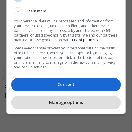
Learn more
Your personal data will be processed and information from
your device (cookies, unique identifiers, and other device
data) may be stored by, accessed by and shared with 369
partners, or used specifically by this site. We and our partners
may use precise geolocation data.
List of partners.
Some vendors may process your personal data on the basis
of legitimate interest, which you can object to by managing
your options below. Look for a link at the bottom of this page
or in the site menu to manage or withdraw consent in privacy
and cookie settings.
Risto Penov
Maqedonia Në Nato Dhe Be
Bashkësia E Njësive Të Vetëqeverisjes Lokale (bnjvl)-Maqedoni
Consent
Manage options