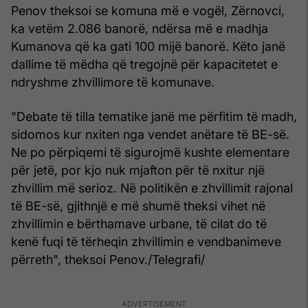
Penov theksoi se komuna më e vogël, Zërnovci,
ka vetëm 2.086 banorë, ndërsa më e madhja
Kumanova që ka gati 100 mijë banorë. Këto janë
dallime të mëdha që tregojnë për kapacitetet e
ndryshme zhvillimore të komunave.
"Debate të tilla tematike janë me përfitim të madh,
sidomos kur nxiten nga vendet anëtare të BE-së.
Ne po përpiqemi të sigurojmë kushte elementare
për jetë, por kjo nuk mjafton për të nxitur një
zhvillim më serioz. Në politikën e zhvillimit rajonal
të BE-së, gjithnjë e më shumë theksi vihet në
zhvillimin e bërthamave urbane, të cilat do të
kenë fuqi të tërheqin zhvillimin e vendbanimeve
përreth", theksoi Penov./Telegrafi/