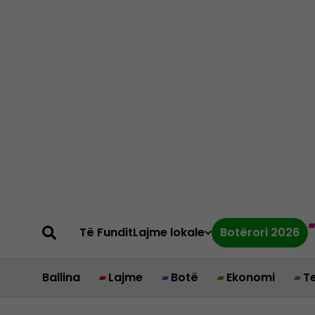
Të Fundit
Lajme lokale
Botërori 2026
Ballina
Lajme
Botë
Ekonomi
T