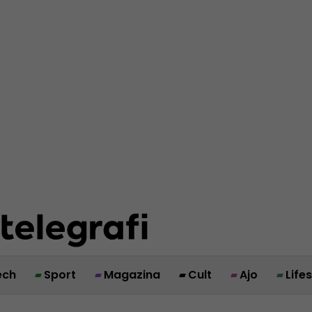
ech
Sport
Magazina
Cult
Ajo
Life