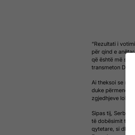
“Rezultati i voti
për qind e anëtar
që është më shumë
transmeton Danas
Ai theksoi se rapo
duke përmendur rr
zgjedhjeve lokale
Sipas tij, Serbia
të dobësimit të in
qytetare, si dhe