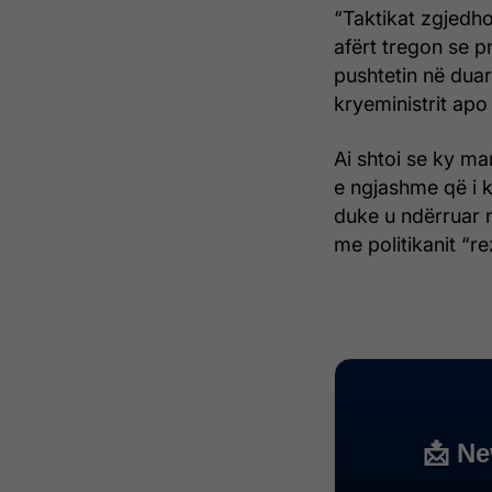
“Taktikat zgjedho
afërt tregon se p
pushtetin në duar
kryeministrit apo 
Ai shtoi se ky ma
e ngjashme që i k
duke u ndërruar në
me politikanit “re