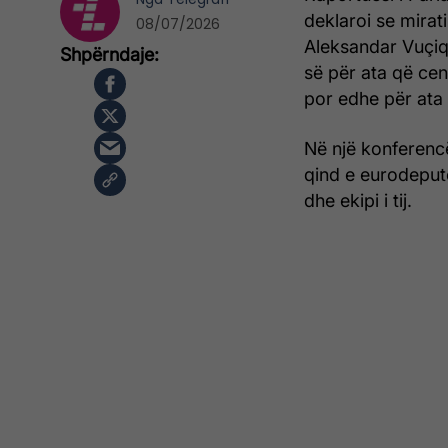
deklaroi se mirati
08/07/2026
Aleksandar Vuçiq
së për ata që ce
por edhe për ata 
Në një konferencë
qind e eurodeput
dhe ekipi i tij.