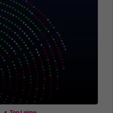
Top Lajme