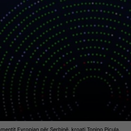
amentit Evropian për Serbinë, kroati Tonino Picula,