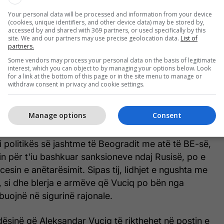
Your personal data will be processed and information from your device
(cookies, unique identifiers, and other device data) may be stored by,
asnjë fushë ku progresi të jetë vlerësuar si i
accessed by and shared with 369 partners, or used specifically by this
site. We and our partners may use precise geolocation data.
List of
umicën e fushave progresi është i kufizuar ose
partners.
. Gjendja në Serbi, e cila është përkeqësuar prej
Some vendors may process your personal data on the basis of legitimate
, ka shënuar regres të mëtejshëm gjatë vitit të
interest, which you can object to by managing your options below. Look
for a link at the bottom of this page or in the site menu to manage or
ati.
withdraw consent in privacy and cookie settings.
raportin e tij u kritikua rreptë, të mërkurën, nga
Manage options
Consent
mentit të Serbisë, Ana Bërnabiq, shtoi se edhe
alshëm në dialogun Kosovë–Serbi dhe
politikës së jashtme të Beogradit me atë të BE-së,
in për t'iu bashkuar sanksioneve ndaj Rusisë, po e
esin e anëtarësimit. Sipas tij, lidhjet e ngushta me
, si dhe blerja e armëve që Vuciq po bën nga
ibuojnë në sigurinë rajonale.
ësinë që Aleksandar Vuçiq të rikthehet në postin e