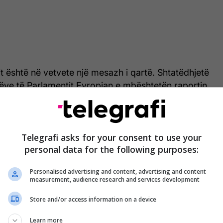
mit është në vetvete një mesazh i qartë. Shtatëdhjetë
ëve të Parlamentit Evropian e mbështetën raportin,
 se vitin e kaluar”, u tha Picula gazetarëve,
, përcjellë KosovaPress..
rti është hartuar në një klimë të polarizuar politike,
Telegrafi asks for your consent to use your
personal data for the following purposes:
itjen e dhunës, frikësimit dhe parregullsive gjatë
.
Personalised advertising and content, advertising and content
measurement, audience research and services development
 ka shënuar regres në shumicën e fushave, për shkak
stitucioneve, kufizimit të të drejtave politike e
Store and/or access information on a device
 vendimeve që e largojnë vendin nga Bashkimi
Learn more