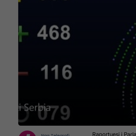
Raportuesi i Parl
Nga
Telegrafi