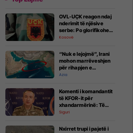
OVL-UÇK reagon ndaj
nderimit të njësive
serbe: Po glorifikohen
mohuesit e krimeve të
Kosovë
luftës
“Nuk e lejojmë”, Irani
mohon marrëveshjen
për rihapjen e
Ngushticës së
Azia
Hormuzit
Komenti i komandantit
të KFOR-it për
xhandarmërinë: Të
shmanget dyfishimi i
Siguri
përpjekjeve
Nxirret trupi i pajetë i