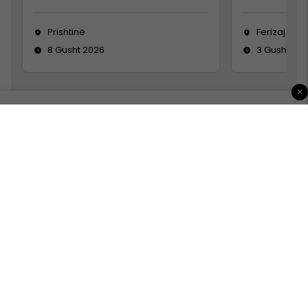
Prishtinë
Ferizaj
8 Gusht 2026
3 Gusht 20
×