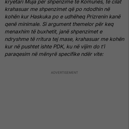
kryetari Muja për shpenzime të Komunës, të cilat
krahasuar me shpenzimet që po ndodhin në
kohën kur Haskuka po e udhëheq Prizrenin kanë
qenë minimale.
Si argument themelor për keq
menaxhim të buxhetit, janë shpenzimet e
ndryshme të rritura tej mase, krahasuar me kohën
kur në pushtet ishte PDK, ku në vijim do t’i
paraqesim në mënyrë specifike ndër vite: