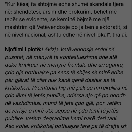
“Kur kësaj i’a shtojmë edhe shumë skandale tjera
në: shëndetësi, arsim dhe prokurim, bëhet më
tepër se evidente, se kemi të bëjmë me një
mashtrim që Vetëvendosje po ja bën elektoratit, si
në nivel nacional, ashtu edhe në nivel lokal”, tha ai.
Njoftimi i plotë:
Lëvizja Vetëvendosje erdhi në
pushtet, në mënyrë të kontestueshme dhe atë
duke kritikuar në mënyrë frontale dhe arrogante,
çdo gjë pothuajse pa sens të shijes së mirë edhe
për gjërat të cilat nuk kanë qenë dashur as të
kritikohen.
Premtonin hiç më pak se mrrekullira në
çdo lëmi të jetës publike, ndërsa ajo që po ndodh
në vazhdimësi, mund të jetë çdo gjë, por vetëm
qeverisje e mirë JO, sepse në çdo lëmi të jetës
publike, vetëm degradime kemi parë deri tani.
Aso kohe, kritikohej pothuajse fare pa të drejtë ish