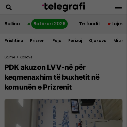
Ballina
Botërori 2026
Të fundit
Lajme
Prishtina
Prizreni
Peja
Ferizaj
Gjakova
Mitrov
Lajme
>
Kosovë
PDK akuzon LVV-në për
keqmenaxhim të buxhetit në
komunën e Prizrenit