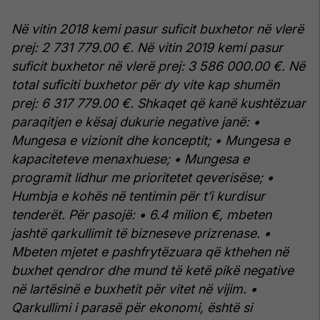
Në vitin 2018 kemi pasur suficit buxhetor në vlerë
prej: 2 731 779.00 €.
Në vitin 2019 kemi pasur
suficit buxhetor në vlerë prej: 3 586 000.00 €.
Në
total suficiti buxhetor për dy vite kap shumën
prej: 6 317 779.00 €.
Shkaqet që kanë kushtëzuar
paraqitjen e kësaj dukurie negative janë:
•
Mungesa e vizionit dhe konceptit;
• Mungesa e
kapaciteteve menaxhuese;
• Mungesa e
programit lidhur me prioritetet qeverisëse;
•
Humbja e kohës në tentimin për t’i kurdisur
tenderët.
Për pasojë:
• 6.4 milion €, mbeten
jashtë qarkullimit të bizneseve prizrenase.
•
Mbeten mjetet e pashfrytëzuara që kthehen në
buxhet qendror dhe mund të ketë pikë negative
në lartësinë e buxhetit për vitet në vijim.
•
Qarkullimi i parasë për ekonomi, është si