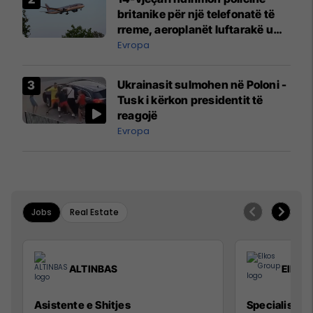
britanike për një telefonatë të
rreme, aeroplanët luftarakë u
ngritën në ajër për të
Evropa
interceptuar fluturaken e Qatar
Airways që po shkonte drejt
Ukrainasit sulmohen në Poloni -
Mançesterit
Tusk i kërkon presidentit të
reagojë
Evropa
Jobs
Real Estate
ALTINBAS
Elkos
Asistente e Shitjes
Specialist Mi