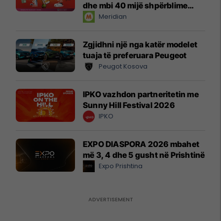
dhe mbi 40 mijë shpërblime
instant!
Meridian
Zgjidhni një nga katër modelet
tuaja të preferuara Peugeot
Peugot Kosova
IPKO vazhdon partneritetin me
Sunny Hill Festival 2026
IPKO
EXPO DIASPORA 2026 mbahet
më 3, 4 dhe 5 gusht në Prishtinë
Expo Prishtina