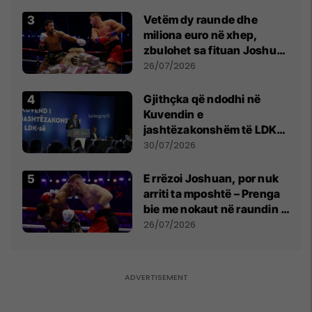
Vetëm dy raunde dhe
miliona euro në xhep,
zbulohet sa fituan Joshua
e Prenga
26/07/2026
Gjithçka që ndodhi në
Kuvendin e
jashtëzakonshëm të LDK-
së
30/07/2026
E rrëzoi Joshuan, por nuk
arriti ta mposhtë – Prenga
bie me nokaut në raundin e
dytë
26/07/2026