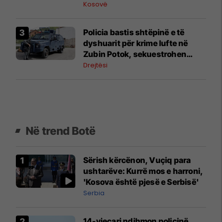
Kosovë
Policia bastis shtëpinë e të
dyshuarit për krime lufte në
Zubin Potok, sekuestrohen
prova
Drejtësi
Në trend Botë
Sërish kërcënon, Vuçiq para
ushtarëve: Kurrë mos e harroni,
'Kosova është pjesë e Serbisë'
Serbia
14-vjeçari ndihmon policinë