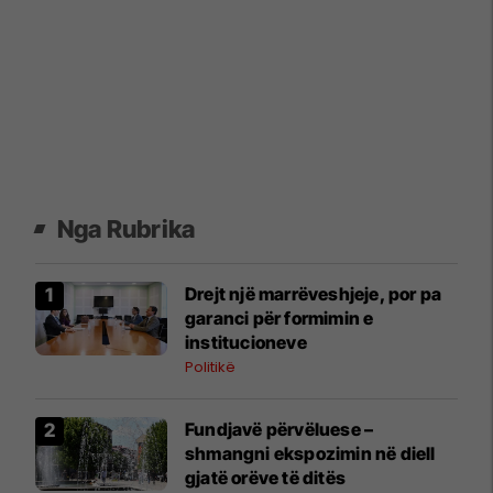
Nga Rubrika
Drejt një marrëveshjeje, por pa
garanci për formimin e
institucioneve
Politikë
Fundjavë përvëluese –
shmangni ekspozimin në diell
gjatë orëve të ditës