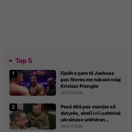
Top 5
Fjalët e para të Joshuas
pas fitores me nokaut ndaj
Kristian Prengës
26/07/2026
Pesë ditë pas marrjes së
detyrës, shefi i ri i ushtrisë
ukrainase urdhëron
kontroll të madh
26/07/2026