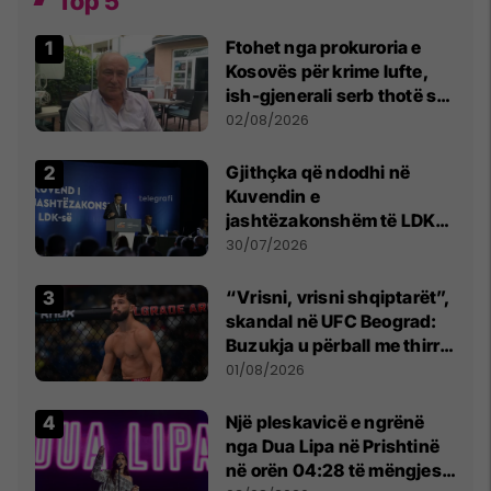
Top 5
Ftohet nga prokuroria e
Kosovës për krime lufte,
ish-gjenerali serb thotë se
dikush e tradhtoi në
02/08/2026
Beograd
Gjithçka që ndodhi në
Kuvendin e
jashtëzakonshëm të LDK-
së
30/07/2026
“Vrisni, vrisni shqiptarët”,
skandal në UFC Beograd:
Buzukja u përball me thirrje
anti-shqiptare nga
01/08/2026
tribunat
Një pleskavicë e ngrënë
nga Dua Lipa në Prishtinë
në orën 04:28 të mëngjesit