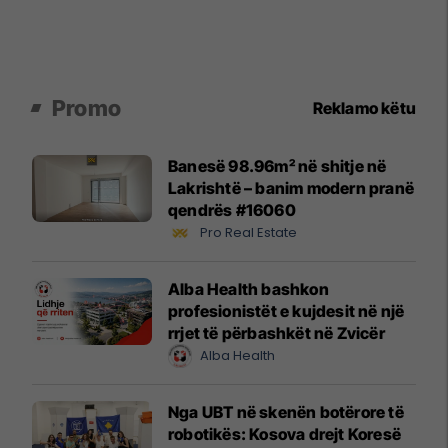
Promo
Reklamo këtu
Banesë 98.96m² në shitje në
Lakrishtë – banim modern pranë
qendrës #16060
Pro Real Estate
Alba Health bashkon
profesionistët e kujdesit në një
rrjet të përbashkët në Zvicër
Alba Health
Nga UBT në skenën botërore të
robotikës: Kosova drejt Koresë