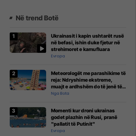
Në trend Botë
Ukrainasit i kapin ushtarët rusë
në befasi, ishin duke fjetur në
strehimoret e kamufluara
Evropa
Meteorologët me parashikime të
reja: Ndryshime ekstreme,
muajt e ardhshëm do të jenë të
pazakontë
Nga Bota
Momenti kur droni ukrainas
godet plazhin në Rusi, pranë
"pallatit të Putinit"
Evropa