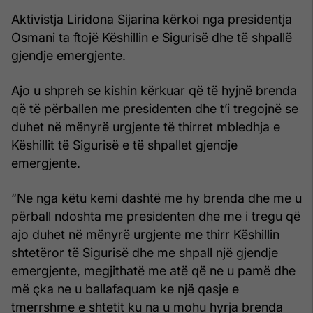
Aktivistja Liridona Sijarina kërkoi nga presidentja
Osmani ta ftojë Këshillin e Sigurisë dhe të shpallë
gjendje emergjente.
Ajo u shpreh se kishin kërkuar që të hyjnë brenda
që të përballen me presidenten dhe t’i tregojnë se
duhet në mënyrë urgjente të thirret mbledhja e
Këshillit të Sigurisë e të shpallet gjendje
emergjente.
“Ne nga këtu kemi dashtë me hy brenda dhe me u
përball ndoshta me presidenten dhe me i tregu që
ajo duhet në mënyrë urgjente me thirr Këshillin
shtetëror të Sigurisë dhe me shpall një gjendje
emergjente, megjithatë me atë që ne u pamë dhe
më çka ne u ballafaquam ke një qasje e
tmerrshme e shtetit ku na u mohu hyrja brenda