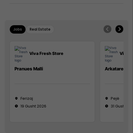
Jobs
Real Estate
Viva Fresh Store
Viva F
Pranues Malli
Arkatare
Ferizaj
Pejë
19 Gusht 2026
31 Gusht 20