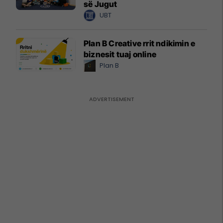
së Jugut
UBT
Plan B Creative rrit ndikimin e
biznesit tuaj online
Plan B