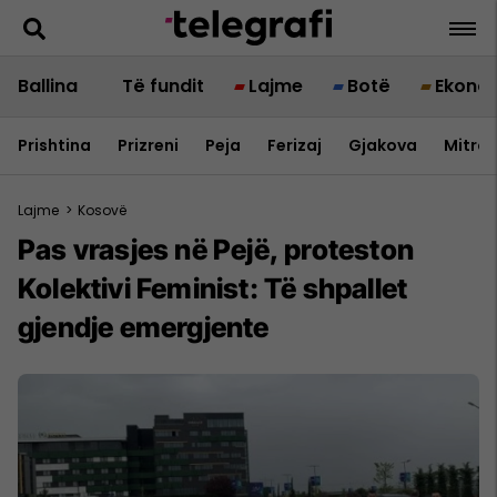
Ballina
Të fundit
Lajme
Botë
Ekono
Prishtina
Prizreni
Peja
Ferizaj
Gjakova
Mitrov
Lajme
>
Kosovë
Pas vrasjes në Pejë, proteston
Kolektivi Feminist: Të shpallet
gjendje emergjente