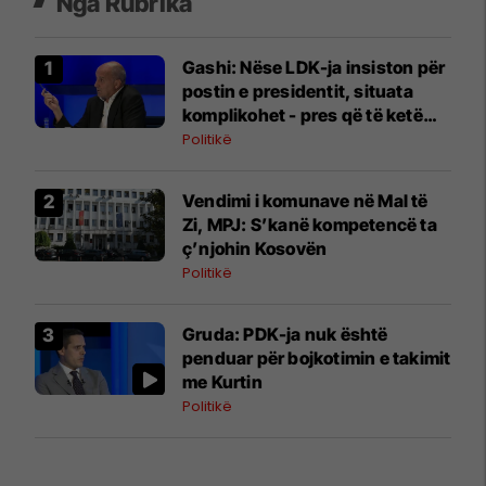
Nga Rubrika
Gashi: Nëse LDK-ja insiston për
postin e presidentit, situata
komplikohet - pres që të ketë
lëshim
Politikë
Vendimi i komunave në Mal të
Zi, MPJ: S’kanë kompetencë ta
ç’njohin Kosovën
Politikë
Gruda: PDK-ja nuk është
penduar për bojkotimin e takimit
me Kurtin
Politikë