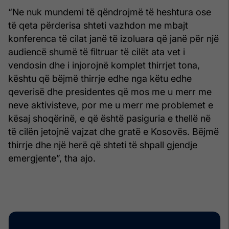
“Ne nuk mundemi të qëndrojmë të heshtura ose
të qeta përderisa shteti vazhdon me mbajt
konferenca të cilat janë të izoluara që janë për një
audiencë shumë të filtruar të cilët ata vet i
vendosin dhe i injorojnë komplet thirrjet tona,
kështu që bëjmë thirrje edhe nga këtu edhe
qeverisë dhe presidentes që mos me u merr me
neve aktivisteve, por me u merr me problemet e
kësaj shoqërinë, e që është pasiguria e thellë në
të cilën jetojnë vajzat dhe gratë e Kosovës. Bëjmë
thirrje dhe një herë që shteti të shpall gjendje
emergjente”, tha ajo.