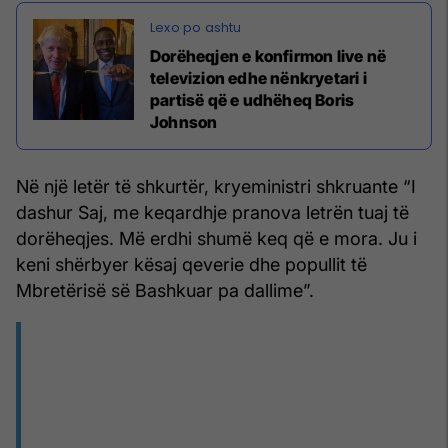
Dorëheqjen e konfirmon live në
televizion edhe nënkryetari i
partisë që e udhëheq Boris
Johnson
Në një letër të shkurtër, kryeministri shkruante “I
dashur Saj, me keqardhje pranova letrën tuaj të
dorëheqjes. Më erdhi shumë keq që e mora. Ju i
keni shërbyer kësaj qeverie dhe popullit të
Mbretërisë së Bashkuar pa dallime”.