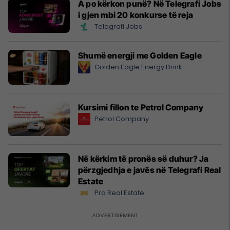
A po kërkon punë? Në Telegrafi Jobs
i gjen mbi 20 konkurse të reja
Telegrafi Jobs
Shumë energji me Golden Eagle
Golden Eagle Energy Drink
Kursimi fillon te Petrol Company
Petrol Company
Në kërkim të pronës së duhur? Ja
përzgjedhja e javës në Telegrafi Real
Estate
Pro Real Estate