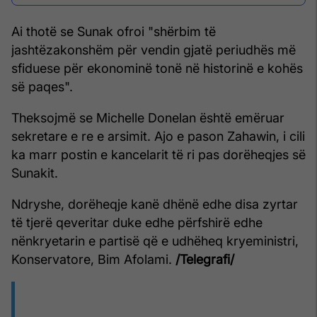
Ai thotë se Sunak ofroi "shërbim të
jashtëzakonshëm për vendin gjatë periudhës më
sfiduese për ekonominë tonë në historinë e kohës
së paqes".
Theksojmë se Michelle Donelan është emëruar
sekretare e re e arsimit. Ajo e pason Zahawin, i cili
ka marr postin e kancelarit të ri pas dorëheqjes së
Sunakit.
Ndryshe, dorëheqje kanë dhënë edhe disa zyrtar
të tjerë qeveritar duke edhe përfshirë edhe
nënkryetarin e partisë që e udhëheq kryeministri,
Konservatore, Bim Afolami.
/Telegrafi/