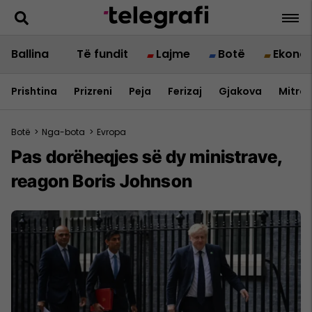
Ballina
Të fundit
Lajme
Botë
Ekono
Prishtina
Prizreni
Peja
Ferizaj
Gjakova
Mitrov
Botë
>
Nga-bota
>
Evropa
Pas dorëheqjes së dy ministrave,
reagon Boris Johnson