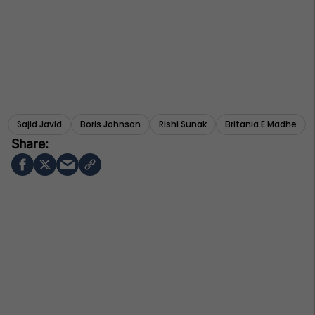
Sajid Javid
Boris Johnson
Rishi Sunak
Britania E Madhe