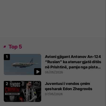
Top 5
Avioni gjigant Antonov An-124
“Ruslan” ka ateruar gjatë ditës
në Prishtinë, pamje nga pista
publikohen edhe në rrjete
06/05/2026
sociale
Juventusi i vendos çmim
qesharak Edon Zhegrovës
07/05/2026