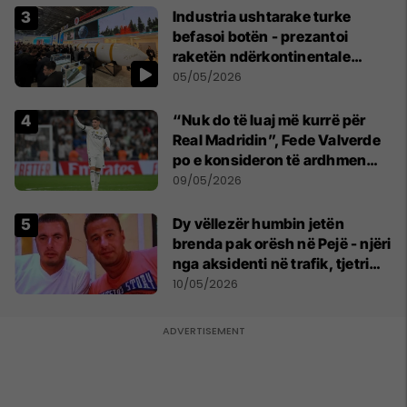
Industria ushtarake turke
befasoi botën - prezantoi
raketën ndërkontinentale
vendase
05/05/2026
“Nuk do të luaj më kurrë për
Real Madridin”, Fede Valverde
po e konsideron të ardhmen
pas sherrit me Tchouamenin
09/05/2026
Dy vëllezër humbin jetën
brenda pak orësh në Pejë - njëri
nga aksidenti në trafik, tjetri
nga sëmundja
10/05/2026