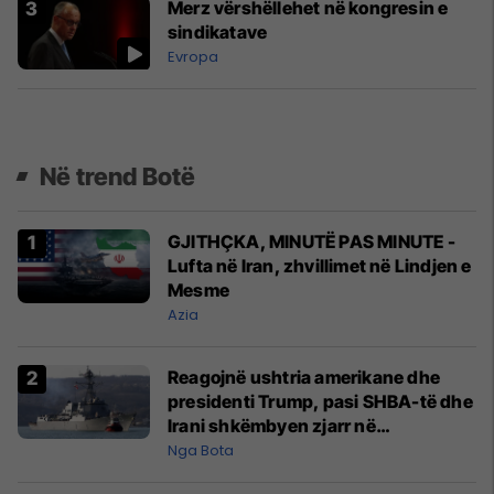
Merz vërshëllehet në kongresin e
sindikatave
Evropa
Në trend Botë
GJITHÇKA, MINUTË PAS MINUTE -
Lufta në Iran, zhvillimet në Lindjen e
Mesme
Azia
Reagojnë ushtria amerikane dhe
presidenti Trump, pasi SHBA-të dhe
Irani shkëmbyen zjarr në
Ngushticën e Hormuzit
Nga Bota