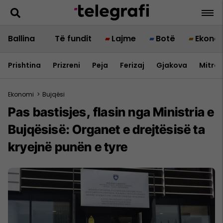
Ballina
Të fundit
Lajme
Botë
Ekono
Prishtina
Prizreni
Peja
Ferizaj
Gjakova
Mitrov
Ekonomi
>
Bujqësi
Pas bastisjes, flasin nga Ministria e
Bujqësisë: Organet e drejtësisë ta
kryejnë punën e tyre