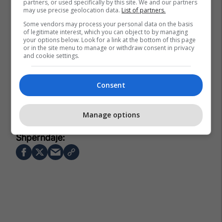
partners, or used specifically by this site. We and our partners
may use precise geolocation data.
List of partners.
Some vendors may process your personal data on the basis
of legitimate interest, which you can object to by managing
your options below. Look for a link at the bottom of this page
or in the site menu to manage or withdraw consent in privacy
and cookie settings.
Consent
Ministria E Bujqësisë Pylltarisë Dhe Zhvillimit Rural
Policia E Kosovës
Prokuroria Speciale
Faton Peci
Manage options
Ministria E Bujqësisë