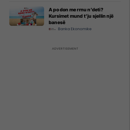
A po don me rrnu n’deti?
Kursimet mund t’ju sjellin një
banesë
Banka Ekonomike