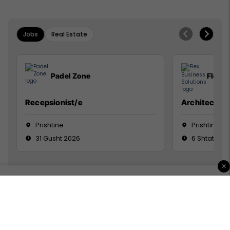
Jobs
Real Estate
Padel Zone
Flex B
Recepsionist/e
Architect
Prishtine
Prishtinë
31 Gusht 2026
6 Shtator 2
×