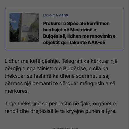
Prokuroria Speciale konfirmon
bastisjet në Ministrinë e
Bujqësisë, lidhen me renovimin e
objektit që i takonte AAK-së
Lidhur me këtë çështje, Telegrafi ka kërkuar një
përgjigje nga Ministria e Bujqësisë, e cila ka
theksuar se tashmë ka dhënë sqarimet e saj
përmes një demanti të dërguar mëngjesin e së
mërkurës.
Tutje theksojnë se për rastin në fjalë, organet e
rendit dhe drejtësisë le ta kryejnë punën e tyre.