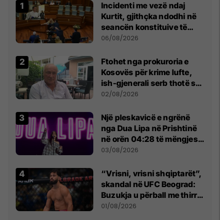
Incidenti me vezë ndaj
Kurtit, gjithçka ndodhi në
seancën konstituive të
Kuvendit
06/08/2026
Ftohet nga prokuroria e
Kosovës për krime lufte,
ish-gjenerali serb thotë se
dikush e tradhtoi në
02/08/2026
Beograd
Një pleskavicë e ngrënë
nga Dua Lipa në Prishtinë
në orën 04:28 të mëngjesit
- dhe bota digjitale serbe
03/08/2026
shpall gjendjen e luftës
“Vrisni, vrisni shqiptarët”,
skandal në UFC Beograd:
Buzukja u përball me thirrje
anti-shqiptare nga
01/08/2026
tribunat