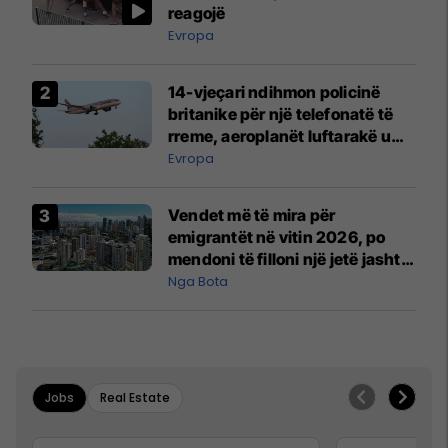
reagojë
Evropa
14-vjeçari ndihmon policinë
britanike për një telefonatë të
rreme, aeroplanët luftarakë u
ngritën në ajër për të
Evropa
interceptuar fluturaken e Qatar
Airways që po shkonte drejt
Vendet më të mira për
Mançesterit
emigrantët në vitin 2026, po
mendoni të filloni një jetë jashtë
vendit?
Nga Bota
Jobs
Real Estate