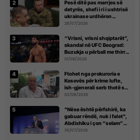
Pesë ditë pas marrjes së
detyrës, shefi i ri i ushtrisë
ukrainase urdhëron
kontroll të madh
26/07/2026
“Vrisni, vrisni shqiptarët”,
skandal në UFC Beograd:
Buzukja u përball me thirrje
anti-shqiptare nga
01/08/2026
tribunat
Ftohet nga prokuroria e
Kosovës për krime lufte,
ish-gjenerali serb thotë se
dikush e tradhtoi në
02/08/2026
Beograd
"Nëse është përfshirë, ka
gabuar rëndë, nuk i falet",
Abdixhiku i çon “selam”
Përparim Ramës
30/07/2026