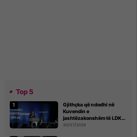
Top 5
Gjithçka që ndodhi në
Kuvendin e
jashtëzakonshëm të LDK-
së
30/07/2026