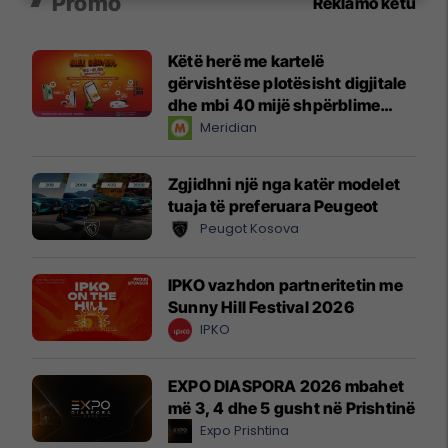
Promo
Reklamo këtu
Këtë herë me kartelë
gërvishtëse plotësisht digjitale
dhe mbi 40 mijë shpërblime
instant!
Meridian
Zgjidhni një nga katër modelet
tuaja të preferuara Peugeot
Peugot Kosova
IPKO vazhdon partneritetin me
Sunny Hill Festival 2026
IPKO
EXPO DIASPORA 2026 mbahet
më 3, 4 dhe 5 gusht në Prishtinë
Expo Prishtina