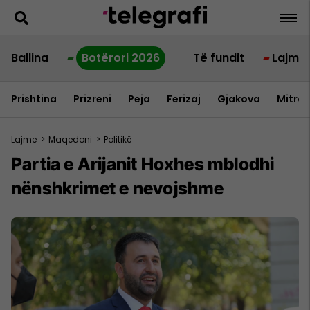
Ballina
Botërori 2026
Të fundit
Lajme
Prishtina
Prizreni
Peja
Ferizaj
Gjakova
Mitrov
Lajme
>
Maqedoni
>
Politikë
Partia e Arijanit Hoxhes mblodhi
nënshkrimet e nevojshme