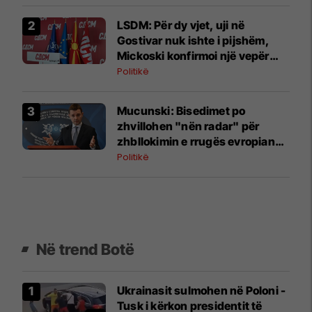
LSDM: Për dy vjet, uji në
Gostivar nuk ishte i pijshëm,
Mickoski konfirmoi një vepër
penale
Politikë
Mucunski: Bisedimet po
zhvillohen "nën radar" për
zhbllokimin e rrugës evropiane
të Maqedonisë
Politikë
Në trend Botë
Ukrainasit sulmohen në Poloni -
Tusk i kërkon presidentit të