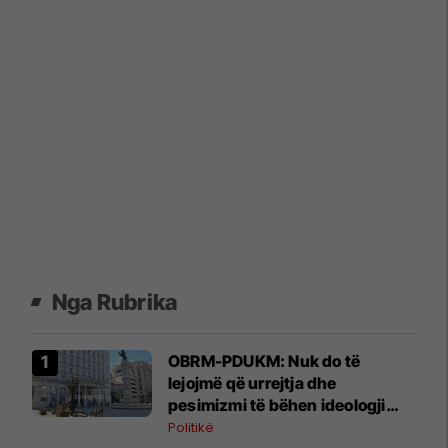
Nga Rubrika
OBRM-PDUKM: Nuk do të
lejojmë që urrejtja dhe
pesimizmi të bëhen ideologji
kombëtare
Politikë