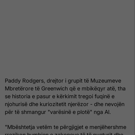
Paddy Rodgers, drejtor i grupit të Muzeumeve
Mbretërore të Greenwich që e mbikëqyr atë, tha
se historia e pasur e kërkimit tregoi fuqinë e
njohurisë dhe kuriozitetit njerëzor - dhe nevojën
për të shmangur "varësinë e plotë" nga Al.
"Mbështetja vetëm te përgjigjet e menjëhershme
rrezikon humbjen e zakoneve të të pyeturit dhe