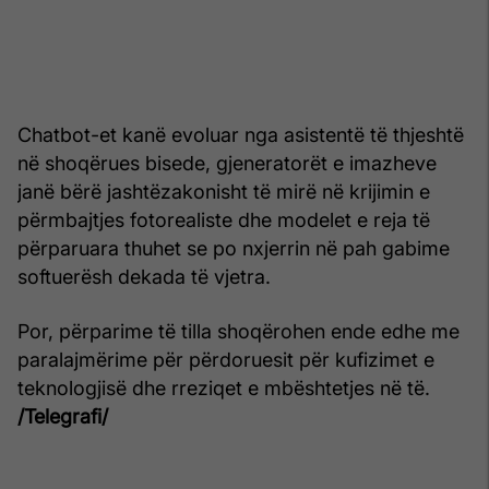
Chatbot-et kanë evoluar nga asistentë të thjeshtë
në shoqërues bisede, gjeneratorët e imazheve
janë bërë jashtëzakonisht të mirë në krijimin e
përmbajtjes fotorealiste dhe modelet e reja të
përparuara thuhet se po nxjerrin në pah gabime
softuerësh dekada të vjetra.
Por, përparime të tilla shoqërohen ende edhe me
paralajmërime për përdoruesit për kufizimet e
teknologjisë dhe rreziqet e mbështetjes në të.
/Telegrafi/