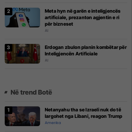
Meta hyn në garën e inteligjencës
artificiale, prezanton agjentin e ri
për bizneset
AI
Erdogan zbulon planin kombëtar për
Inteligjencën Artificiale
AI
Në trend Botë
Netanyahu tha se Izraeli nuk do të
largohet nga Libani, reagon Trump
Amerika