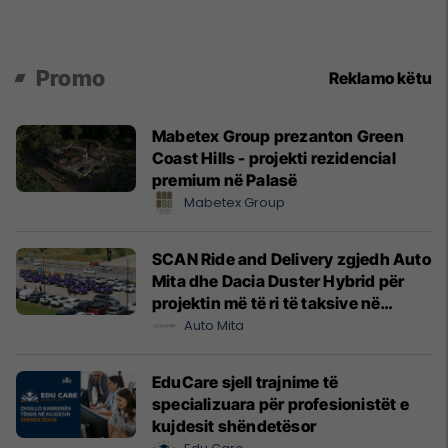
Promo
Reklamo këtu
Mabetex Group prezanton Green
Coast Hills - projekti rezidencial
premium në Palasë
Mabetex Group
SCAN Ride and Delivery zgjedh Auto
Mita dhe Dacia Duster Hybrid për
projektin më të ri të taksive në
Prishtinë
Auto Mita
EduCare sjell trajnime të
specializuara për profesionistët e
kujdesit shëndetësor