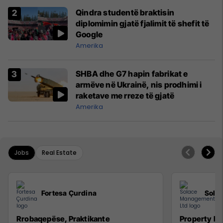
Qindra studentë braktisin
diplomimin gjatë fjalimit të shefit të
Google
Amerika
SHBA dhe G7 hapin fabrikat e
armëve në Ukrainë, nis prodhimi i
raketave me rreze të gjatë
Amerika
Jobs
Real Estate
Fortesa Çurdina
Sola
Rrobaqepëse, Praktikante
Property M