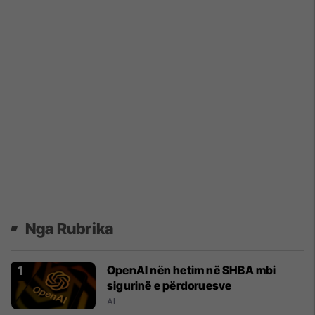
Nga Rubrika
OpenAI nën hetim në SHBA mbi
sigurinë e përdoruesve
AI