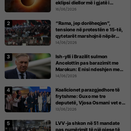
eklipsi diellor më i gjatë i
shekullit të 21-të
16/06/2026
“Rama, jep dorëheqjen”,
tensione në protestën e 15-të,
qytetarët marshojnë nëpër
kryeqytet
14/06/2026
Ish-ylli i Brazilit sulmon
Ancelottin pas barazimit me
Marokun: E nisi ndeshjen me
formacionin e gabuar
14/06/2026
Koalicionet parazgjedhore të
frytshme: Guxo me tre
deputetë, Vjosa Osmani vet e
treta në Kuvend
13/06/2026
LVV-ja shkon në 51 mandate
pas numërimit të një pjese të