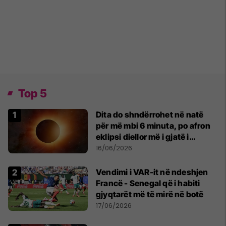
Top 5
Dita do shndërrohet në natë
për më mbi 6 minuta, po afron
eklipsi diellor më i gjatë i
shekullit të 21-të
16/06/2026
Vendimi i VAR-it në ndeshjen
Francë - Senegal që i habiti
gjyqtarët më të mirë në botë
17/06/2026