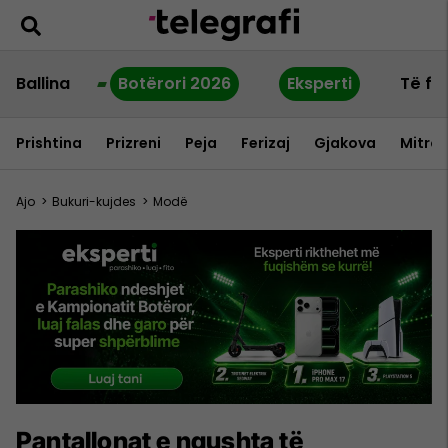
Ballina
Botërori 2026
Eksperti
Të fu
Prishtina
Prizreni
Peja
Ferizaj
Gjakova
Mitrov
Ajo
>
Bukuri-kujdes
>
Modë
Pantallonat e ngushta të