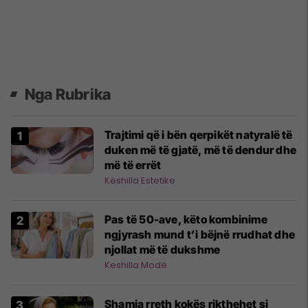
Nga Rubrika
Trajtimi që i bën qerpikët natyralë të
duken më të gjatë, më të dendur dhe
më të errët
Këshilla Estetike
Pas të 50-ave, këto kombinime
ngjyrash mund t’i bëjnë rrudhat dhe
njollat më të dukshme
Keshilla Modë
Shamia rreth kokës rikthehet si