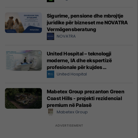
Sigurime, pensione dhe mbrojtje
juridike për bizneset me NOVATRA
Vermögensberatung
NOVATRA
United Hospital – teknologji
moderne, IA dhe ekspertizë
profesionale për kujdes
shëndetësor me standarde
United Hospital
ndërkombëtare
Mabetex Group prezanton Green
Coast Hills - projekti rezidencial
premium në Palasë
Mabetex Group