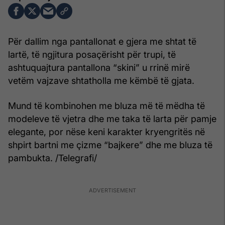
Për dallim nga pantallonat e gjera me shtat të
lartë, të ngjitura posaçërisht për trupi, të
ashtuquajtura pantallona “skini” u rrinë mirë
vetëm vajzave shtatholla me këmbë të gjata.
Mund të kombinohen me bluza më të mëdha të
modeleve të vjetra dhe me taka të larta për pamje
elegante, por nëse keni karakter kryengritës në
shpirt bartni me çizme “bajkere” dhe me bluza të
pambukta. /Telegrafi/