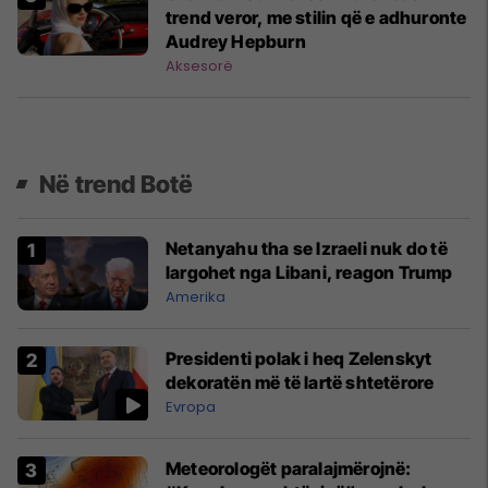
trend veror, me stilin që e adhuronte
Audrey Hepburn
Aksesorë
Në trend Botë
Netanyahu tha se Izraeli nuk do të
largohet nga Libani, reagon Trump
Amerika
Presidenti polak i heq Zelenskyt
dekoratën më të lartë shtetërore
Evropa
Meteorologët paralajmërojnë: