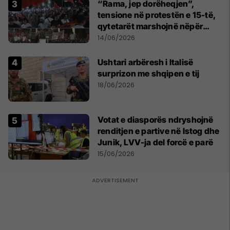
“Rama, jep dorëheqjen”,
tensione në protestën e 15-të,
qytetarët marshojnë nëpër
kryeqytet
14/06/2026
Ushtari arbëresh i Italisë
surprizon me shqipen e tij
18/06/2026
Votat e diasporës ndryshojnë
renditjen e partive në Istog dhe
Junik, LVV-ja del forcë e parë
15/06/2026