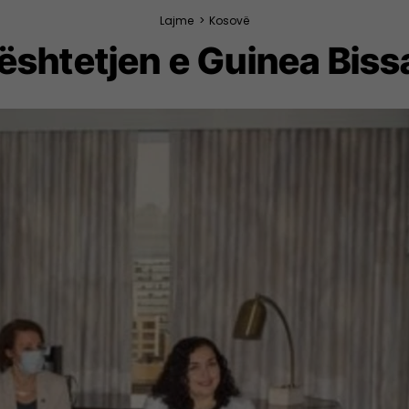
Lajme
>
Kosovë
htetjen e Guinea Bissau