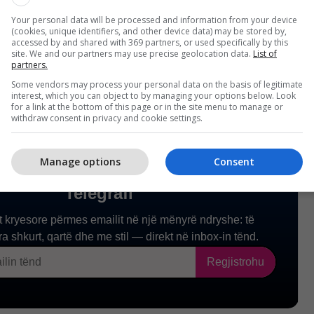
omatike nga viti 2018, ndërkohë që ato janë
Your personal data will be processed and information from your device
(cookies, unique identifiers, and other device data) may be stored by,
qyeshme me mundësi të intensifikimit të tyre.
accessed by and shared with 369 partners, or used specifically by this
site. We and our partners may use precise geolocation data.
List of
partners.
Some vendors may process your personal data on the basis of legitimate
interest, which you can object to by managing your options below. Look
for a link at the bottom of this page or in the site menu to manage or
withdraw consent in privacy and cookie settings.
Manage options
Consent