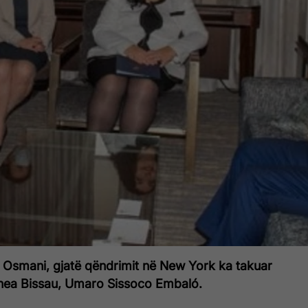
a Osmani, gjatë qëndrimit në New York ka takuar
inea Bissau, Umaro Sissoco Embaló.