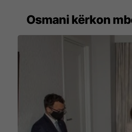
Osmani kërkon mbës