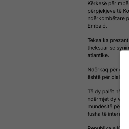
Kërkesë për mbësh
përpjekjeve të K
ndërkombëtare pë
Embaló.
Teksa ka prezant
theksuar se synim
atlantike.
Ndërkaq për dial
është për dialog, f
Të dy palët në t
ndërmjet dy vende
mundësitë për b
fusha të interesi
Republika e Kos