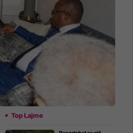
Top Lajme