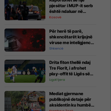
Raportohet se një
pjesëtar i MUP-it serb
është ndaluar në
Jarinë
Kosovë
Për herë të parë,
shkencëtarët krijojnë
viruse me inteligjencë
artificiale
Shkencë
Drita fiton thellë ndaj
Tre Fiorit, i afrohet
play-offit të Ligës së
Konferencës
Ligat tjera
Mediat gjermane
publikojnë detaje për
aksidentin ku humbën
jetën tre mërgimtarë
Kronika e Zezë