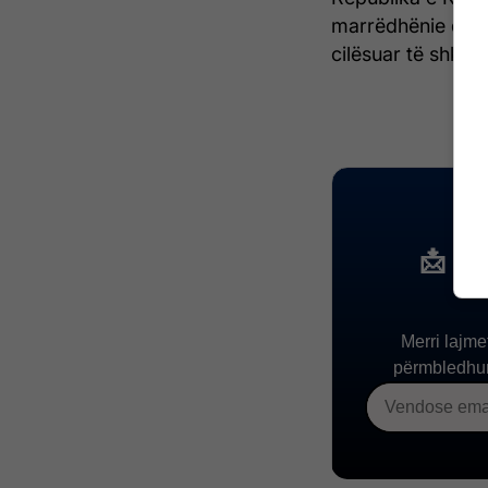
marrëdhënie dipl
cilësuar të shkël