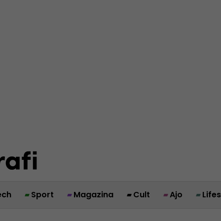
ech
Sport
Magazina
Cult
Ajo
Life