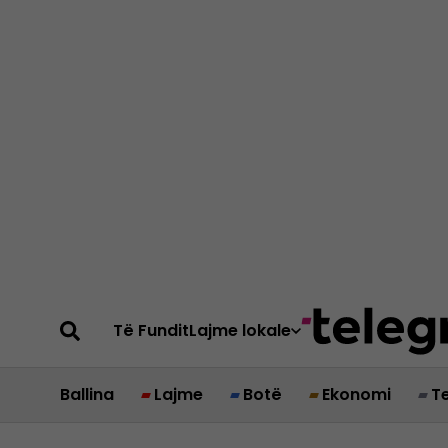
Të Fundit
Lajme lokale
Ballina
Lajme
Botë
Ekonomi
T