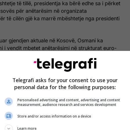
tetje të tillë, presidentja ka bërë edhe sa i përket
osovës për anëtarësim në organizata
r të cilën gjë ka marrë mbështetje nga presidenti
uar gjendjen aktuale në Kosovë, Osmani ka
i i vendit mbetet anëtarësimi në strukturat euro-
ogun me Serbinë, presidentja ka thënë se Kosova
undi i të cilit duhet të jetë njohja reciproke.
Telegrafi asks for your consent to use your
personal data for the following purposes:
akim thanë se ka potencial për bashkëpunim
ve, ndaj u la e hapur mundësia që të identifikohen
Personalised advertising and content, advertising and content
measurement, audience research and services development
ashkëpunim ekonomik, por edhe shkëmbime në
t të dyanshëm.
Store and/or access information on a device
Learn more
ovës dhe Guinea-Bissau kanë vendosur