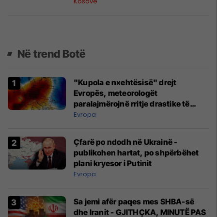
Kosovë
Në trend Botë
"Kupola e nxehtësisë" drejt
Evropës, meteorologët
paralajmërojnë rritje drastike të
temperaturave
Evropa
Çfarë po ndodh në Ukrainë -
publikohen hartat, po shpërbëhet
plani kryesor i Putinit
Evropa
Sa jemi afër paqes mes SHBA-së
dhe Iranit - GJITHÇKA, MINUTË PAS