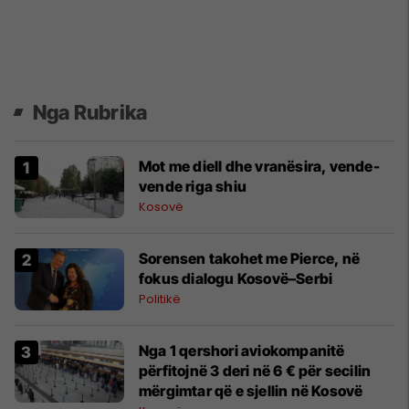
Nga Rubrika
Mot me diell dhe vranësira, vende-
vende riga shiu
Kosovë
Sorensen takohet me Pierce, në
fokus dialogu Kosovë–Serbi
Politikë
Nga 1 qershori aviokompanitë
përfitojnë 3 deri në 6 € për secilin
mërgimtar që e sjellin në Kosovë