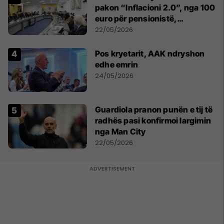
pakon “Inflacioni 2.0”, nga 100
euro për pensionistë,
punëtorët privat, fëmijë dhe
22/05/2026
studentë
Pos kryetarit, AAK ndryshon
edhe emrin
24/05/2026
Guardiola pranon punën e tij të
radhës pasi konfirmoi largimin
nga Man City
22/05/2026