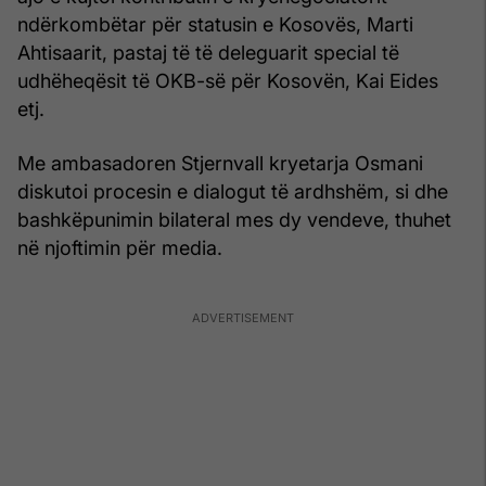
ndërkombëtar për statusin e Kosovës, Marti
Ahtisaarit, pastaj të të deleguarit special të
udhëheqësit të OKB-së për Kosovën, Kai Eides
etj.
Me ambasadoren Stjernvall kryetarja Osmani
diskutoi procesin e dialogut të ardhshëm, si dhe
bashkëpunimin bilateral mes dy vendeve, thuhet
në njoftimin për media.