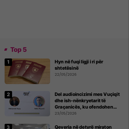
Top 5
Hyn në fuqi ligji i ri për
shtetësinë
22/05/2026
Del audioincizimi mes Vuçiqit
dhe ish-nënkryetarit të
Graçanicës, ku ofendohen
krerë të Kishës Ortodokse
23/05/2026
Serbe
Qeveria në detyrë miraton