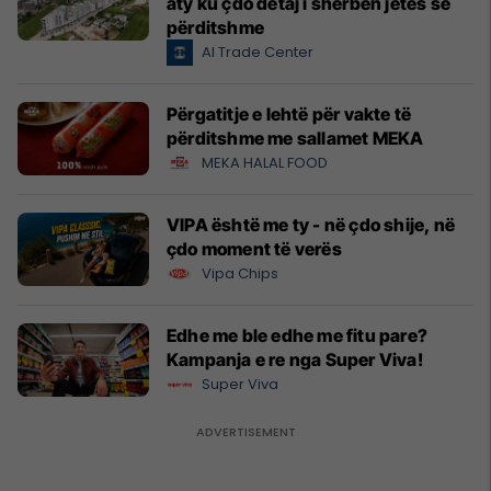
aty ku çdo detaj i shërben jetës së
përditshme
Al Trade Center
Përgatitje e lehtë për vakte të
përditshme me sallamet MEKA
MEKA HALAL FOOD
VIPA është me ty - në çdo shije, në
çdo moment të verës
Vipa Chips
Edhe me ble edhe me fitu pare?
Kampanja e re nga Super Viva!
Super Viva