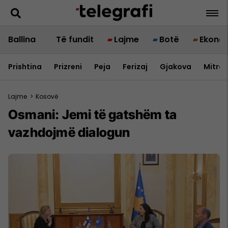
Ballina
Të fundit
Lajme
Botë
Ekono
Prishtina
Prizreni
Peja
Ferizaj
Gjakova
Mitrov
Lajme
>
Kosovë
Osmani: Jemi të gatshëm ta
vazhdojmë dialogun