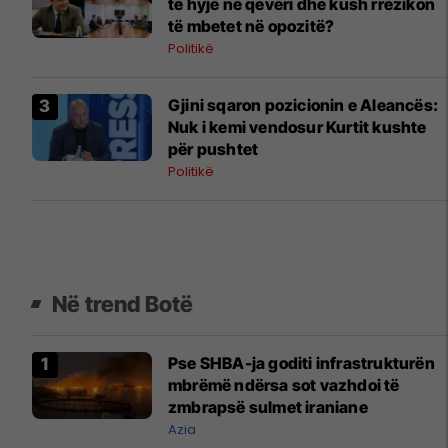
të hyjë në qeveri dhe kush rrezikon
të mbetet në opozitë?
Politikë
Gjini sqaron pozicionin e Aleancës:
Nuk i kemi vendosur Kurtit kushte
për pushtet
Politikë
Në trend Botë
Pse SHBA-ja goditi infrastrukturën
mbrëmë ndërsa sot vazhdoi të
zmbrapsë sulmet iraniane
Azia