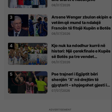
08/07/2026
Arsene Wenger zbulon ekipin e
vetëm që mund ta ndalojë
Francën të fitojë Kupën e Botës
08/07/2026
Kjo nuk ka ndodhur kurrë në
histori: Një çerekfinale e Kupës
së Botës pa tre vendet
legjendare të futbollit
06/07/2026
Pse trajneri i Egjiptit bëri
shenjën ‘X’ në drejtim të
gjyqtarit – shpjegohet gjesti i
pazakontë
07/07/2026