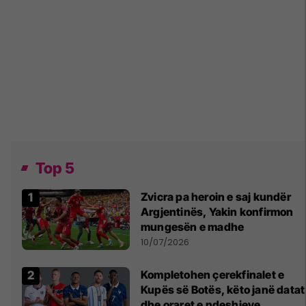
Top 5
Zvicra pa heroin e saj kundër
Argjentinës, Yakin konfirmon
mungesën e madhe
10/07/2026
Kompletohen çerekfinalet e
Kupës së Botës, këto janë datat
dhe oraret e ndeshjeve