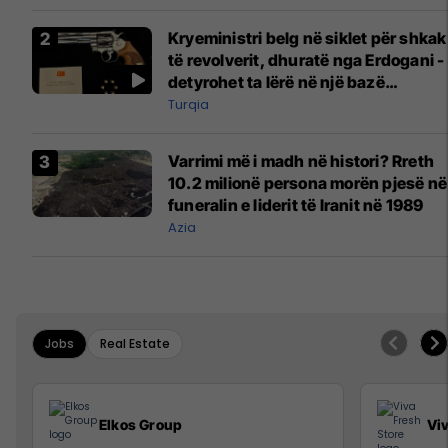
Kryeministri belg në siklet për shkak
të revolverit, dhuratë nga Erdogani -
detyrohet ta lërë në një bazë
ushtarake
Turqia
Varrimi më i madh në histori? Rreth
10.2 milionë persona morën pjesë në
funeralin e liderit të Iranit në 1989
Azia
Jobs
Real Estate
Elkos Group
Vi