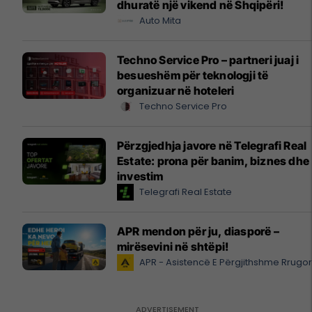
dhuratë një vikend në Shqipëri!
Auto Mita
Techno Service Pro – partneri juaj i
besueshëm për teknologji të
organizuar në hoteleri
Techno Service Pro
Përzgjedhja javore në Telegrafi Real
Estate: prona për banim, biznes dhe
investim
Telegrafi Real Estate
APR mendon për ju, diasporë –
mirësevini në shtëpi!
APR - Asistencë E Përgjithshme Rrugo