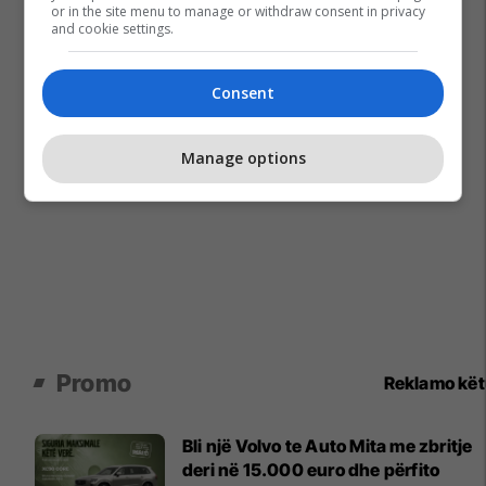
or in the site menu to manage or withdraw consent in privacy
and cookie settings.
Consent
Manage options
Promo
Reklamo kë
Bli një Volvo te Auto Mita me zbritje
deri në 15.000 euro dhe përfito