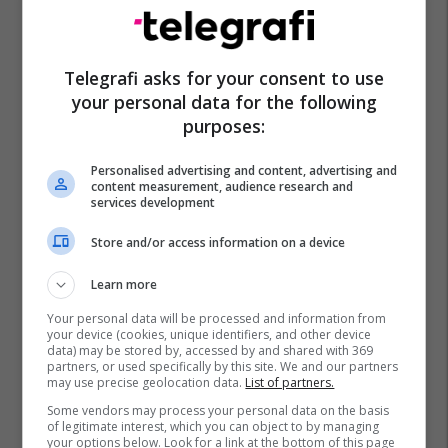
Telegrafi asks for your consent to use
your personal data for the following
purposes:
Asambleja E Nato-S
Mark Rutte
Vjosa Osmani
Personalised advertising and content, advertising and
content measurement, audience research and
services development
Store and/or access information on a device
Learn more
Your personal data will be processed and information from
your device (cookies, unique identifiers, and other device
data) may be stored by, accessed by and shared with 369
partners, or used specifically by this site. We and our partners
may use precise geolocation data.
List of partners.
Some vendors may process your personal data on the basis
of legitimate interest, which you can object to by managing
your options below. Look for a link at the bottom of this page