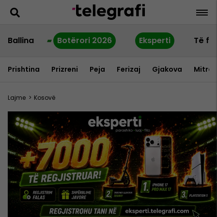
Ballina
Botërori 2026
Eksperti
Të fu
Prishtina
Prizreni
Peja
Ferizaj
Gjakova
Mitrov
Lajme
>
Kosovë