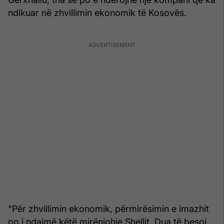
ndikuar në zhvillimin ekonomik të Kosovës.
"Për zhvillimin ekonomik, përmirësimin e imazhit
po i ndajmë këtë mirënjohje Shellit. Dua të besoj