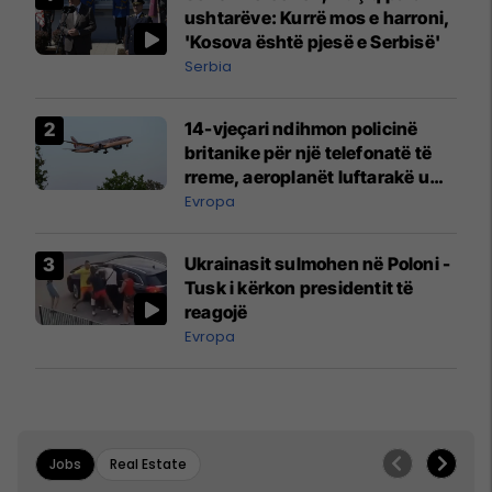
ushtarëve: Kurrë mos e harroni,
'Kosova është pjesë e Serbisë'
Serbia
14-vjeçari ndihmon policinë
britanike për një telefonatë të
rreme, aeroplanët luftarakë u
ngritën në ajër për të
Evropa
interceptuar fluturaken e Qatar
Airways që po shkonte drejt
Ukrainasit sulmohen në Poloni -
Mançesterit
Tusk i kërkon presidentit të
reagojë
Evropa
Jobs
Real Estate