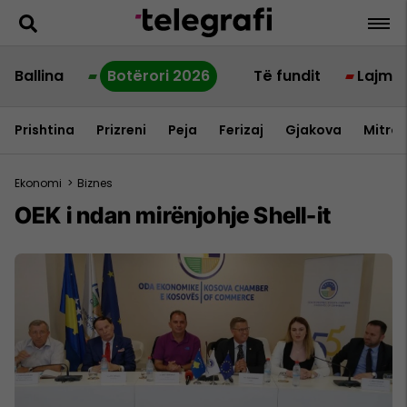
Ballina
Botërori 2026
Të fundit
Lajme
Prishtina
Prizreni
Peja
Ferizaj
Gjakova
Mitrov
Ekonomi
>
Biznes
OEK i ndan mirënjohje Shell-it