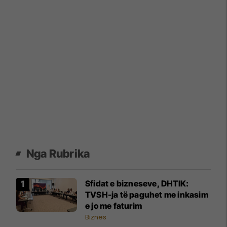
Nga Rubrika
Sfidat e bizneseve, DHTIK:
TVSH-ja të paguhet me inkasim
e jo me faturim
Biznes