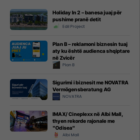
Holiday In 2 – banesa juaj për
pushime pranë detit
Edil Project
Plan B – reklamoni biznesin tuaj
aty ku është audienca shqiptare
në Zvicër
Plan B
Sigurimi i biznesit me NOVATRA
Vermögensberatung AG
NOVATRA
IMAX/ Cineplexx në Albi Mall,
thyen rekorde rajonale me
"Odisea"
Albi Mall