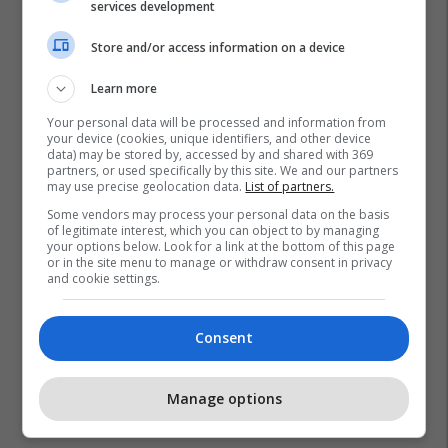
services development
Store and/or access information on a device
Learn more
Your personal data will be processed and information from
your device (cookies, unique identifiers, and other device
data) may be stored by, accessed by and shared with 369
partners, or used specifically by this site. We and our partners
may use precise geolocation data.
List of partners.
Al Petrol
Shell
Oek
Some vendors may process your personal data on the basis
of legitimate interest, which you can object to by managing
your options below. Look for a link at the bottom of this page
or in the site menu to manage or withdraw consent in privacy
and cookie settings.
Consent
Manage options