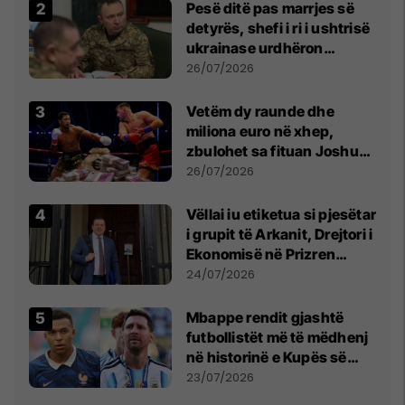
Pesë ditë pas marrjes së
detyrës, shefi i ri i ushtrisë
ukrainase urdhëron
kontroll të madh
26/07/2026
Vetëm dy raunde dhe
miliona euro në xhep,
zbulohet sa fituan Joshua
e Prenga
26/07/2026
Vëllai iu etiketua si pjesëtar
i grupit të Arkanit, Drejtori i
Ekonomisë në Prizren
mohon pretendimet
24/07/2026
Mbappe rendit gjashtë
futbollistët më të mëdhenj
në historinë e Kupës së
Botës, Messi mbetet i dyti
23/07/2026