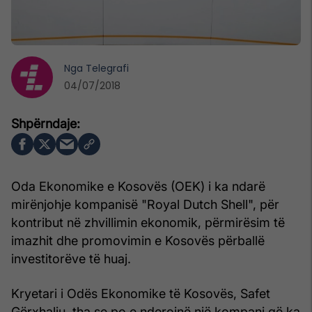
Nga
Telegrafi
04/07/2018
Oda Ekonomike e Kosovës (OEK) i ka ndarë
mirënjohje kompanisë "Royal Dutch Shell", për
kontribut në zhvillimin ekonomik, përmirësim të
imazhit dhe promovimin e Kosovës përballë
investitorëve të huaj.
Kryetari i Odës Ekonomike të Kosovës, Safet
Gërxhaliu, tha se po e nderojnë një kompani që ka