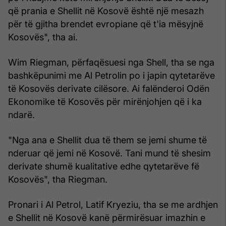
që prania e Shellit në Kosovë është një mesazh
për të gjitha brendet evropiane që t'ia mësyjnë
Kosovës", tha ai.
Wim Riegman, përfaqësuesi nga Shell, tha se nga
bashkëpunimi me Al Petrolin po i japin qytetarëve
të Kosovës derivate cilësore. Ai falënderoi Odën
Ekonomike të Kosovës për mirënjohjen që i ka
ndarë.
"Nga ana e Shellit dua të them se jemi shume të
nderuar që jemi në Kosovë. Tani mund të shesim
derivate shumë kualitative edhe qytetarëve fë
Kosovës", tha Riegman.
Pronari i Al Petrol, Latif Kryeziu, tha se me ardhjen
e Shellit në Kosovë kanë përmirësuar imazhin e