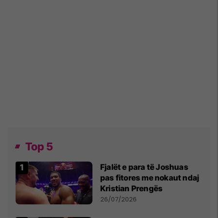
Top 5
Fjalët e para të Joshuas
pas fitores me nokaut ndaj
Kristian Prengës
26/07/2026