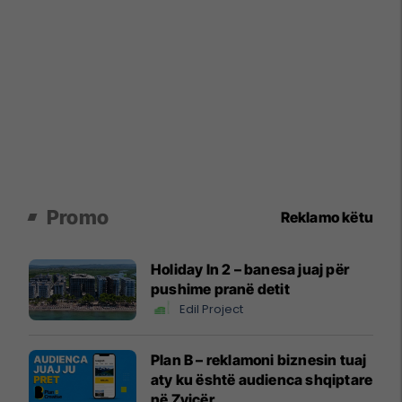
Promo
Reklamo këtu
Holiday In 2 – banesa juaj për
pushime pranë detit
Edil Project
Plan B – reklamoni biznesin tuaj
aty ku është audienca shqiptare
në Zvicër