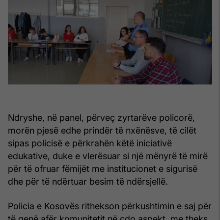
Ndryshe, në panel, përveç zyrtarëve policorë,
morën pjesë edhe prindër të nxënësve, të cilët
sipas policisë e përkrahën këtë iniciativë
edukative, duke e vlerësuar si një mënyrë të mirë
për të ofruar fëmijët me institucionet e sigurisë
dhe për të ndërtuar besim të ndërsjellë.
Policia e Kosovës rithekson përkushtimin e saj për
të qenë afër komunitetit në çdo aspekt, me theks