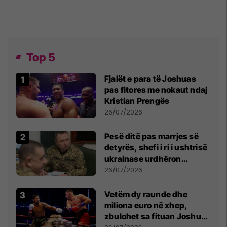
Top 5
Fjalët e para të Joshuas
pas fitores me nokaut ndaj
Kristian Prengës
26/07/2026
Pesë ditë pas marrjes së
detyrës, shefi i ri i ushtrisë
ukrainase urdhëron
kontroll të madh
26/07/2026
Vetëm dy raunde dhe
miliona euro në xhep,
zbulohet sa fituan Joshua