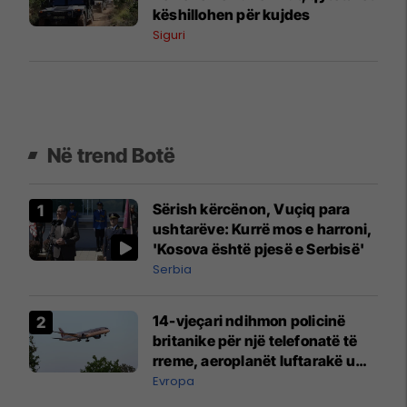
këshillohen për kujdes
Siguri
Në trend Botë
Sërish kërcënon, Vuçiq para
ushtarëve: Kurrë mos e harroni,
'Kosova është pjesë e Serbisë'
Serbia
14-vjeçari ndihmon policinë
britanike për një telefonatë të
rreme, aeroplanët luftarakë u
ngritën në ajër për të
Evropa
interceptuar fluturaken e Qatar