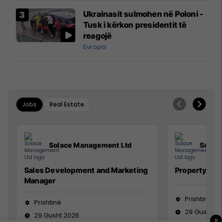
Airways që po shkonte drejt
Ukrainasit sulmohen në Poloni -
Mançesterit
Tusk i kërkon presidentit të
reagojë
Evropa
Jobs
Real Estate
Solace Management Ltd
Solac
Sales Development and Marketing
Property Ma
Manager
Prishtinë
Prishtinë
29 Gusht 2
29 Gusht 2026
×