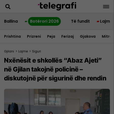
Ballina
Botërori 2026
Të fundit
Lajme
Prishtina
Prizreni
Peja
Ferizaj
Gjakova
Mitrov
Gjilani
>
Lajme
>
Siguri
Nxënësit e shkollës “Abaz Ajeti”
në Gjilan takojnë policinë –
diskutojnë për sigurinë dhe rendin