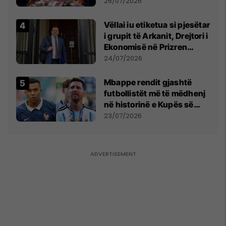
e Prenga
26/07/2026
Vëllai iu etiketua si pjesëtar
i grupit të Arkanit, Drejtori i
Ekonomisë në Prizren
mohon pretendimet
24/07/2026
Mbappe rendit gjashtë
futbollistët më të mëdhenj
në historinë e Kupës së
Botës, Messi mbetet i dyti
23/07/2026