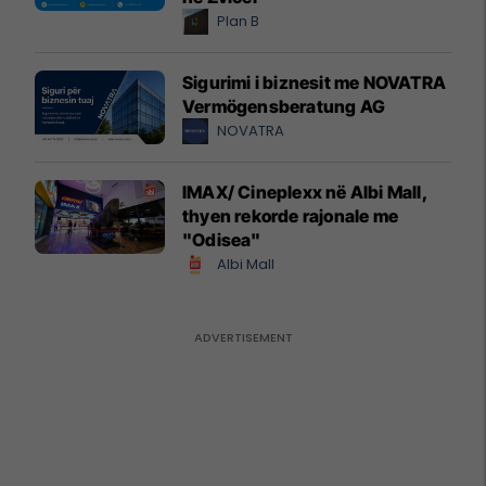
Plan B
Sigurimi i biznesit me NOVATRA
Vermögensberatung AG
NOVATRA
IMAX/ Cineplexx në Albi Mall,
thyen rekorde rajonale me
"Odisea"
Albi Mall