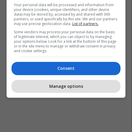
Policia Ne Gjilan
Nxënës
Ligjëratë
Your personal data will be processed and information from
your device (cookies, unique identifiers, and other device
data) may be stored by, accessed by and shared with 369
partners, or used specifically by this site. We and our partners
may use precise geolocation data.
List of partners.
Some vendors may process your personal data on the basis
of legitimate interest, which you can object to by managing
your options below. Look for a link at the bottom of this page
or in the site menu to manage or withdraw consent in privacy
and cookie settings.
Consent
Manage options