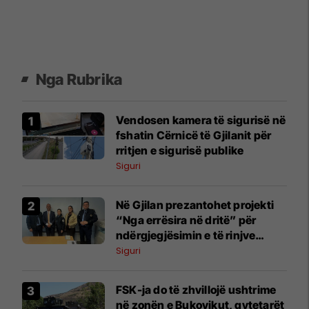
Nga Rubrika
Vendosen kamera të sigurisë në
fshatin Cërnicë të Gjilanit për
rritjen e sigurisë publike
Siguri
Në Gjilan prezantohet projekti
“Nga errësira në dritë” për
ndërgjegjësimin e të rinjve
kundër dukurive negative
Siguri
FSK-ja do të zhvillojë ushtrime
në zonën e Bukovikut, qytetarët