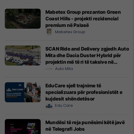
Mabetex Group prezanton Green
Coast Hills - projekti rezidencial
premium në Palasë
Mabetex Group
SCAN Ride and Delivery zgjedh Auto
Mita dhe Dacia Duster Hybrid për
projektin më të ri të taksive në
Prishtinë
Auto Mita
EduCare sjell trajnime të
specializuara për profesionistët e
kujdesit shëndetësor
Edu Care
Mundësi të reja punësimi këtë javë
në Telegrafi Jobs