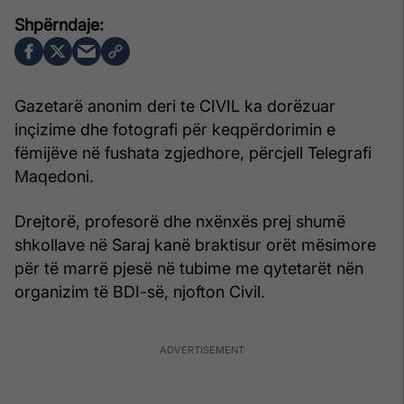
Gazetarë anonim deri te CIVIL ka dorëzuar
inçizime dhe fotografi për keqpërdorimin e
fëmijëve në fushata zgjedhore, përcjell Telegrafi
Maqedoni.
Drejtorë, profesorë dhe nxënxës prej shumë
shkollave në Saraj kanë braktisur orët mësimore
për të marrë pjesë në tubime me qytetarët nën
organizim të BDI-së, njofton Civil.