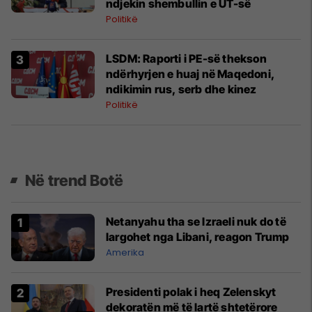
ndjekin shembullin e UT-së
Politikë
LSDM: Raporti i PE-së thekson
ndërhyrjen e huaj në Maqedoni,
ndikimin rus, serb dhe kinez
Politikë
Në trend Botë
Netanyahu tha se Izraeli nuk do të
largohet nga Libani, reagon Trump
Amerika
Presidenti polak i heq Zelenskyt
dekoratën më të lartë shtetërore