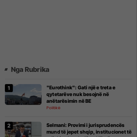
Nga Rubrika
"Eurothink": Gati një e treta e
qytetarëve nuk besojnë në
anëtarësimin në BE
Politikë
Selmani: Provimi i jurisprudencës
mund të jepet shqip, institucionet të