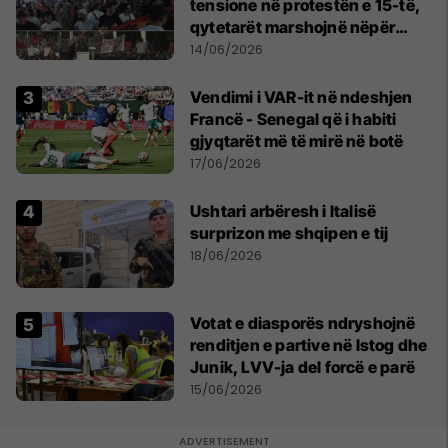
tensione në protestën e 15-të,
qytetarët marshojnë nëpër
kryeqytet
14/06/2026
Vendimi i VAR-it në ndeshjen
Francë - Senegal që i habiti
gjyqtarët më të mirë në botë
17/06/2026
Ushtari arbëresh i Italisë
surprizon me shqipen e tij
18/06/2026
Votat e diasporës ndryshojnë
renditjen e partive në Istog dhe
Junik, LVV-ja del forcë e parë
15/06/2026