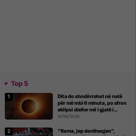
Top 5
Dita do shndërrohet në natë
për më mbi 6 minuta, po afron
eklipsi diellor më i gjatë i
shekullit të 21-të
16/06/2026
“Rama, jep dorëheqjen”,