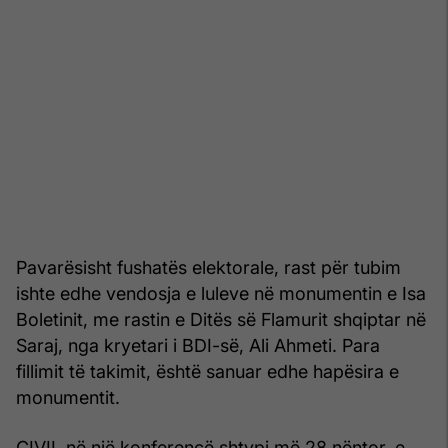
Pavarësisht fushatës elektorale, rast për tubim
ishte edhe vendosja e luleve në monumentin e Isa
Boletinit, me rastin e Ditës së Flamurit shqiptar në
Saraj, nga kryetari i BDI-së, Ali Ahmeti. Para
fillimit të takimit, është sanuar edhe hapësira e
monumentit.
CIVIL në një konferencë shtypi më 28 nëntor, e