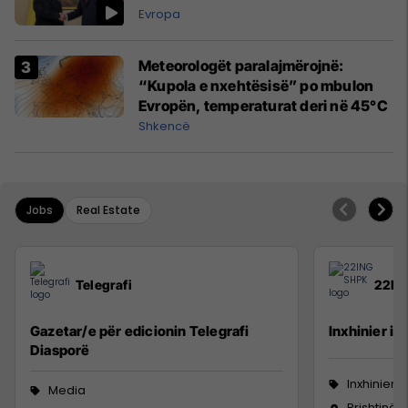
Evropa
Meteorologët paralajmërojnë:
“Kupola e nxehtësisë” po mbulon
Evropën, temperaturat deri në 45°C
Shkencë
Jobs
Real Estate
Telegrafi
22IN
Gazetar/e për edicionin Telegrafi
Inxhinier i 
Diasporë
Inxhinieri
Media
Prishtinë