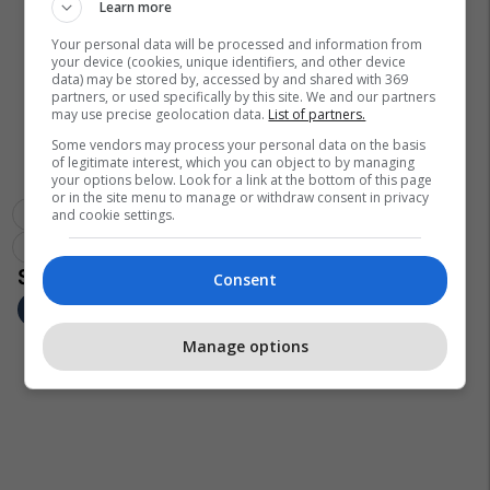
Learn more
Your personal data will be processed and information from
your device (cookies, unique identifiers, and other device
data) may be stored by, accessed by and shared with 369
partners, or used specifically by this site. We and our partners
may use precise geolocation data.
List of partners.
Some vendors may process your personal data on the basis
of legitimate interest, which you can object to by managing
your options below. Look for a link at the bottom of this page
or in the site menu to manage or withdraw consent in privacy
Saraj
Bdi
Zgjedhjet Kuvendare - Mk
and cookie settings.
Civil - Qendra Për Liri
Consent
Manage options