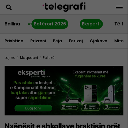
Ballina
Botërori 2026
Eksperti
Të fu
Prishtina
Prizreni
Peja
Ferizaj
Gjakova
Mitrov
Lajme
>
Maqedoni
>
Politikë
Nxënësit e shkollave braktisin orët