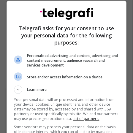
Telegrafi asks for your consent to use
your personal data for the following
purposes:
Personalised advertising and content, advertising and
content measurement, audience research and
services development
Store and/or access information on a device
Learn more
Top 5
Your personal data will be processed and information from
your device (cookies, unique identifiers, and other device
data) may be stored by, accessed by and shared with 369
Rama: Shtëpia në "Rrugën
partners, or used specifically by this site. We and our partners
may use precise geolocation data.
List of partners.
A" është ndërtuar pa leje
dhe në pronë komunale
Some vendors may process your personal data on the basis
of legitimate interest, which you can object to by managing
22/07/2026