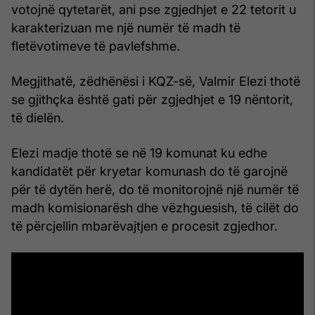
votojnë qytetarët, ani pse zgjedhjet e 22 tetorit u
karakterizuan me një numër të madh të
fletëvotimeve të pavlefshme.
Megjithatë, zëdhënësi i KQZ-së, Valmir Elezi thotë
se gjithçka është gati për zgjedhjet e 19 nëntorit,
të dielën.
Elezi madje thotë se në 19 komunat ku edhe
kandidatët për kryetar komunash do të garojnë
për të dytën herë, do të monitorojnë një numër të
madh komisionarësh dhe vëzhguesish, të cilët do
të përcjellin mbarëvajtjen e procesit zgjedhor.