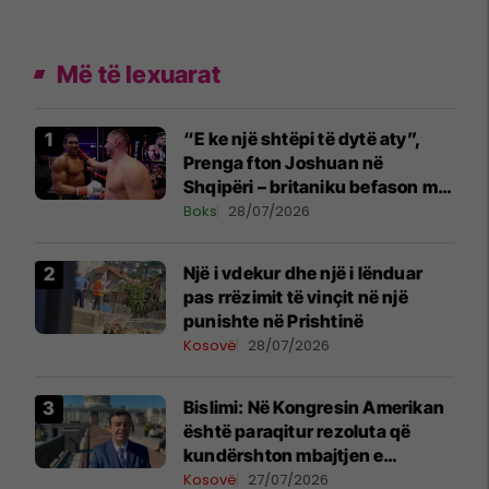
Më të lexuarat
“E ke një shtëpi të dytë aty”,
Prenga fton Joshuan në
Shqipëri – britaniku befason me
komentin
Boks
28/07/2026
Një i vdekur dhe një i lënduar
pas rrëzimit të vinçit në një
punishte në Prishtinë
Kosovë
28/07/2026
Bislimi: Në Kongresin Amerikan
është paraqitur rezoluta që
kundërshton mbajtjen e
Asamblesë Parlamentare të
Kosovë
27/07/2026