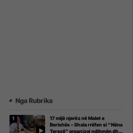
Nga Rubrika
17 mijë njerëz në Malet e
Berishës – Shala rrëfen si “Nëna
Terezë” organizoi ndihmën dhe