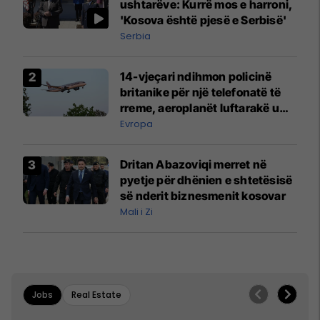
ushtarëve: Kurrë mos e harroni,
'Kosova është pjesë e Serbisë'
Serbia
14-vjeçari ndihmon policinë
britanike për një telefonatë të
rreme, aeroplanët luftarakë u
ngritën në ajër për të
Evropa
interceptuar fluturaken e Qatar
Airways që po shkonte drejt
Dritan Abazoviqi merret në
Mançesterit
pyetje për dhënien e shtetësisë
së nderit biznesmenit kosovar
Mali i Zi
Jobs
Real Estate