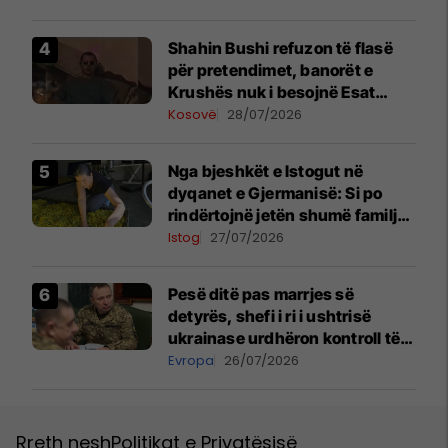
OSBE-së në Beograd
Shahin Bushi refuzon të flasë
për pretendimet, banorët e
Krushës nuk i besojnë Esat
Shalës
Kosovë
28/07/2026
Nga bjeshkët e Istogut në
dyqanet e Gjermanisë: Si po
rindërtojnë jetën shumë familje
nga eksporti i bimëve mjekësore
Istog
27/07/2026
Pesë ditë pas marrjes së
detyrës, shefi i ri i ushtrisë
ukrainase urdhëron kontroll të
madh
Evropa
26/07/2026
Rreth nesh
Politikat e Privatësisë