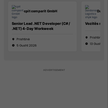
cpit comparit GmbH
Dardan
Senior Lead .NET Developer (C# /
Vozitës me K
.NET) 4-Day Workweek
Prishtinë
Prishtinë
13 Gusht 20
5 Gusht 2026