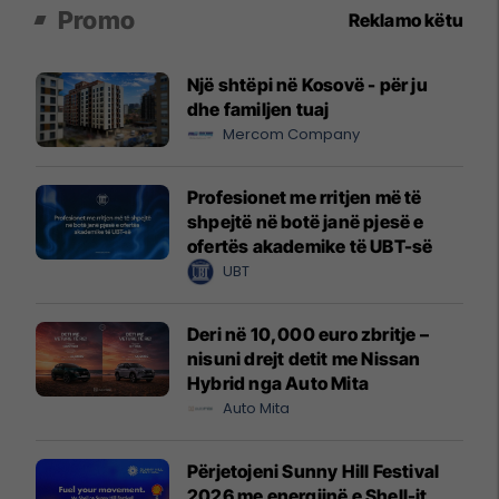
Promo
Reklamo këtu
Një shtëpi në Kosovë - për ju
dhe familjen tuaj
Mercom Company
Profesionet me rritjen më të
shpejtë në botë janë pjesë e
ofertës akademike të UBT-së
UBT
Deri në 10,000 euro zbritje –
nisuni drejt detit me Nissan
Hybrid nga Auto Mita
Auto Mita
Përjetojeni Sunny Hill Festival
2026 me energjinë e Shell-it