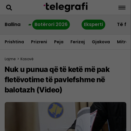
Ballina
Botërori 2026
Eksperti
Të fu
Prishtina
Prizreni
Peja
Ferizaj
Gjakova
Mitrov
Lajme
>
Kosovë
Nuk u punua që të ketë më pak
fletëvotime të pavlefshme në
balotazh (Video)