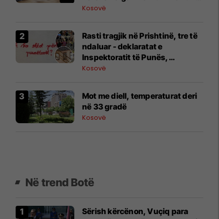
jetën gjatë luftës
Kosovë
Rasti tragjik në Prishtinë, tre të
ndaluar - deklaratat e
Inspektoratit të Punës,
Prokurorisë dhe revolta përmes
Kosovë
grafiteve
Mot me diell, temperaturat deri
në 33 gradë
Kosovë
Në trend Botë
Sërish kërcënon, Vuçiq para