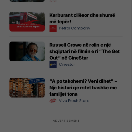
Karburant cilësor dhe shumë
më tepër!
Petrol Company
Russell Crowe në rolin e një
shqiptari në filmin e ri “The Get
Out” në CineStar
Cinestar
"A po takohemi? Veni dihet" –
Një histori që rritet bashkë me
familjet tona
Viva Fresh Store