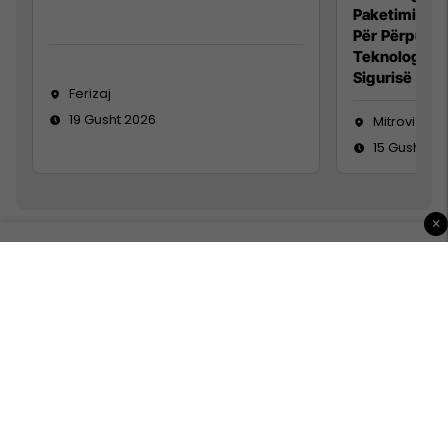
Paketimin e 
Për Përpunim
Teknolog/e 
Sigurisë së 
Ferizaj
19 Gusht 2026
Mitrovicë
15 Gusht 20
×