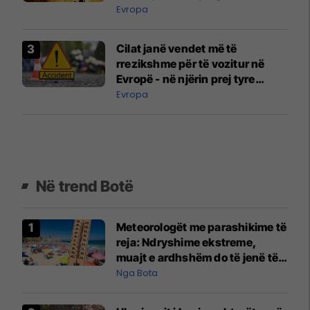
Evropa
Cilat janë vendet më të
rrezikshme për të vozitur në
Evropë - në njërin prej tyre
udhëtojnë edhe shumë
Evropa
mërgimtarë
Në trend Botë
Meteorologët me parashikime të
reja: Ndryshime ekstreme,
muajt e ardhshëm do të jenë të
pazakontë
Nga Bota