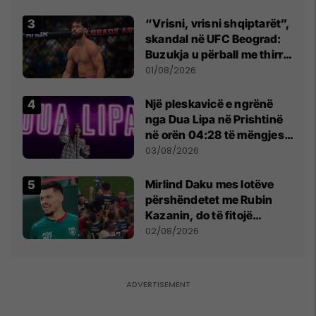
“Vrisni, vrisni shqiptarët”,
skandal në UFC Beograd:
Buzukja u përball me thirrje
anti-shqiptare nga
01/08/2026
tribunat
Një pleskavicë e ngrënë
nga Dua Lipa në Prishtinë
në orën 04:28 të mëngjesit
- dhe bota digjitale serbe
03/08/2026
shpall gjendjen e luftës
Mirlind Daku mes lotëve
përshëndetet me Rubin
Kazanin, do të fitojë
miliona te Spartak Moska
02/08/2026