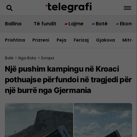
Ballina
Të fundit
Lajme
Botë
Ekono
Prishtina
Prizreni
Peja
Ferizaj
Gjakova
Mitrov
Botë
>
Nga Bota
>
Evropa
Një pushim kampingu në Kroaci
pothuajse përfundoi në tragjedi për
një burrë nga Gjermania