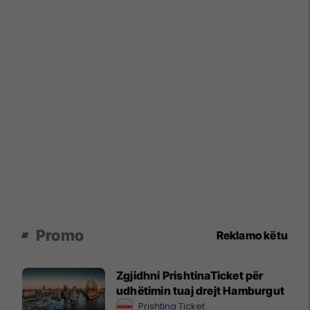
Promo
Reklamo këtu
Zgjidhni PrishtinaTicket për
udhëtimin tuaj drejt Hamburgut
Prishtina Ticket