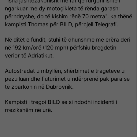
"Isha jashtëzakonisht me fat që furgoni ishte i
ngarkuar me dy motoçikleta të rënda garash;
përndryshe, do të kishim rënë 70 metra", ka thënë
kampisti Thomas për BILD, përcjell Telegrafi.
Në ditët e fundit, stuhi të dhunshme me erëra deri
në 192 km/orë (120 mph) përfshiu bregdetin
verior të Adriatikut.
Autostradat u mbyllën, shërbimet e trageteve u
pezulluan dhe fluturimet u ndërprenë pak para se
të zbarkonin në Dubrovnik.
Kampisti i tregoi BILD se si ndodhi incidenti i
rrezikshëm në urë.