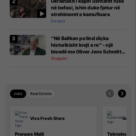
Ukrainasit i kapin ushtarët rusë
në befasi, ishin duke fjetur në
strehimoret e kamufluara
Evropa
“Në Ballkan po lind diçka
historikisht krejt e re” - një
bisedë me Oliver Jens Schmitt
mbi protestat në Shqipëri dhe të
Shqipëri
kaluarën e rajonit
Jobs
Real Estate
Viva Fresh Store
Golde
Pranues Malli
Teknolog/e p