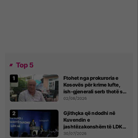
Top 5
Ftohet nga prokuroria e
Kosovës për krime lufte,
ish-gjenerali serb thotë se
dikush e tradhtoi në
02/08/2026
Beograd
Gjithçka që ndodhi në
Kuvendin e
jashtëzakonshëm të LDK-
së
30/07/2026