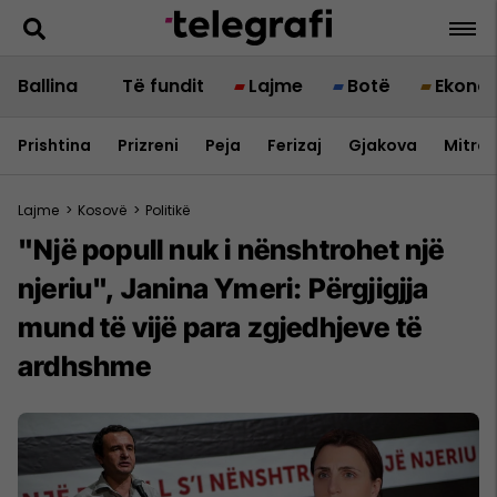
Ballina
Të fundit
Lajme
Botë
Ekono
Prishtina
Prizreni
Peja
Ferizaj
Gjakova
Mitrov
Lajme
>
Kosovë
>
Politikë
"Një popull nuk i nënshtrohet një
njeriu", Janina Ymeri: Përgjigjja
mund të vijë para zgjedhjeve të
ardhshme