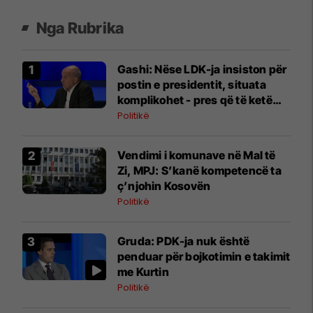
Nga Rubrika
Gashi: Nëse LDK-ja insiston për
postin e presidentit, situata
komplikohet - pres që të ketë
lëshim
Politikë
Vendimi i komunave në Mal të
Zi, MPJ: S’kanë kompetencë ta
ç’njohin Kosovën
Politikë
Gruda: PDK-ja nuk është
penduar për bojkotimin e takimit
me Kurtin
Politikë