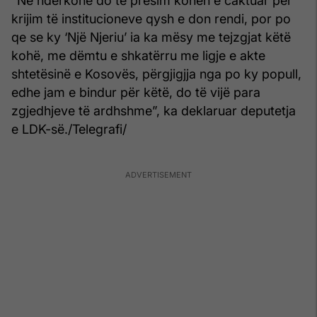
“Në ndërkohë do të presim kohën e caktuar për
krijim të institucioneve qysh e don rendi, por po
qe se ky ‘Një Njeriu’ ia ka mësy me tejzgjat këtë
kohë, me dëmtu e shkatërru me ligje e akte
shtetësinë e Kosovës, përgjigjja nga po ky popull,
edhe jam e bindur për këtë, do të vijë para
zgjedhjeve të ardhshme”, ka deklaruar deputetja
e LDK-së./Telegrafi/