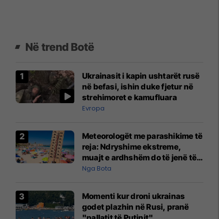
Në trend Botë
Ukrainasit i kapin ushtarët rusë
në befasi, ishin duke fjetur në
strehimoret e kamufluara
Evropa
Meteorologët me parashikime të
reja: Ndryshime ekstreme,
muajt e ardhshëm do të jenë të
pazakontë
Nga Bota
Momenti kur droni ukrainas
godet plazhin në Rusi, pranë
"pallatit të Putinit"