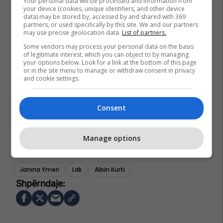
Your personal data will be processed and information from
your device (cookies, unique identifiers, and other device
data) may be stored by, accessed by and shared with 369
partners, or used specifically by this site. We and our partners
may use precise geolocation data.
List of partners.
Some vendors may process your personal data on the basis
of legitimate interest, which you can object to by managing
your options below. Look for a link at the bottom of this page
or in the site menu to manage or withdraw consent in privacy
and cookie settings.
Consent
Manage options
Janina Ymeri
Ldk
Albin Kurti