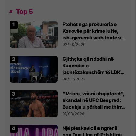
Top 5
Ftohet nga prokuroria e
Kosovës për krime lufte,
ish-gjenerali serb thotë se
dikush e tradhtoi në
02/08/2026
Beograd
Gjithçka që ndodhi në
Kuvendin e
jashtëzakonshëm të LDK-
së
30/07/2026
“Vrisni, vrisni shqiptarët”,
skandal në UFC Beograd:
Buzukja u përball me thirrje
anti-shqiptare nga
01/08/2026
tribunat
Një pleskavicë e ngrënë
nga Dua Lipa në Prishtinë