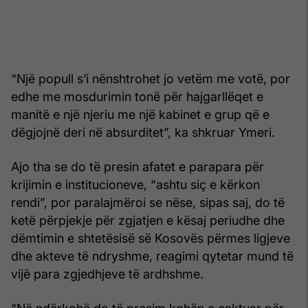
“Një popull s’i nënshtrohet jo vetëm me votë, por
edhe me mosdurimin tonë për hajgarllëqet e
manitë e një njeriu me një kabinet e grup që e
dëgjojnë deri në absurditet”, ka shkruar Ymeri.
Ajo tha se do të presin afatet e parapara për
krijimin e institucioneve, “ashtu siç e kërkon
rendi”, por paralajmëroi se nëse, sipas saj, do të
ketë përpjekje për zgjatjen e kësaj periudhe dhe
dëmtimin e shtetësisë së Kosovës përmes ligjeve
dhe akteve të ndryshme, reagimi qytetar mund të
vijë para zgjedhjeve të ardhshme.