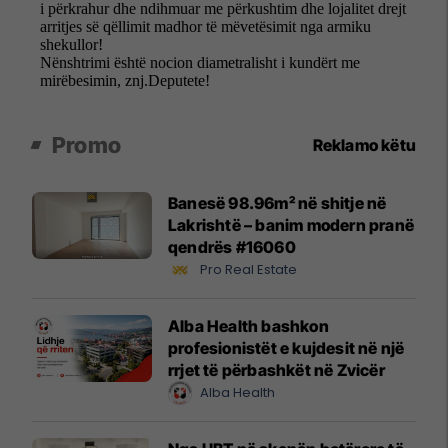
Promo
Reklamo këtu
Banesë 98.96m² në shitje në
Lakrishtë – banim modern pranë
qendrës #16060
Pro Real Estate
Alba Health bashkon
profesionistët e kujdesit në një
rrjet të përbashkët në Zvicër
Alba Health