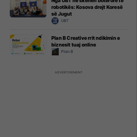
Nga UBT në skenën botërore të
robotikës: Kosova drejt Koresë
së Jugut
UBT
Plan B Creative rrit ndikimin e
biznesit tuaj online
Plan B