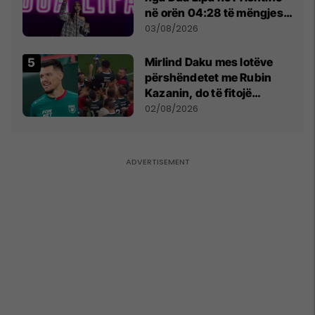
në orën 04:28 të mëngjesit
- dhe bota digjitale serbe
03/08/2026
shpall gjendjen e luftës
Mirlind Daku mes lotëve
përshëndetet me Rubin
Kazanin, do të fitojë
miliona te Spartak Moska
02/08/2026