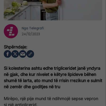
Nga
Telegrafi
24/12/2023
Si kolesterina ashtu edhe trigliceridet janë yndyra
në gjak, dhe kur nivelet e këtyre lipideve bëhen
shumë të larta, ato mund të rrisin rrezikun e sulmit
në zemër dhe goditjes në tru
Mirëpo, një pije mund të ndihmojë sepse vepron
si një antiglicerid.