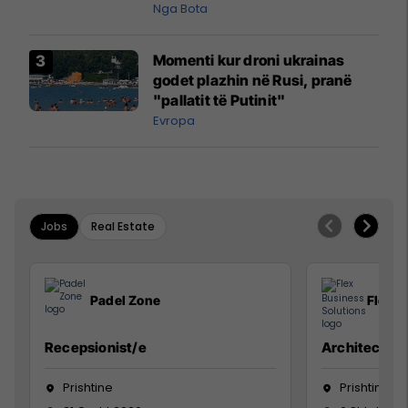
pazakontë
Nga Bota
Momenti kur droni ukrainas
godet plazhin në Rusi, pranë
"pallatit të Putinit"
Evropa
Jobs
Real Estate
Padel Zone
Flex B
Recepsionist/e
Architect
Prishtine
Prishtinë