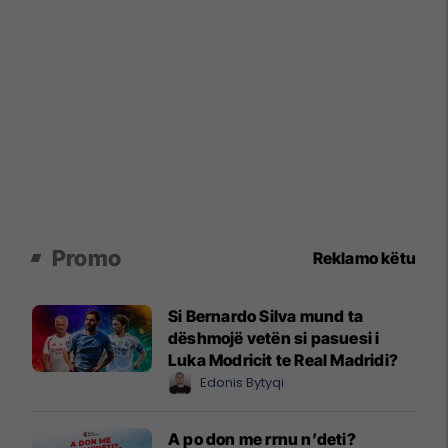
Promo
Reklamo këtu
Si Bernardo Silva mund ta
dëshmojë vetën si pasuesi i
Luka Modricit te Real Madridi?
Edonis Bytyqi
A po don me rrnu n’deti?