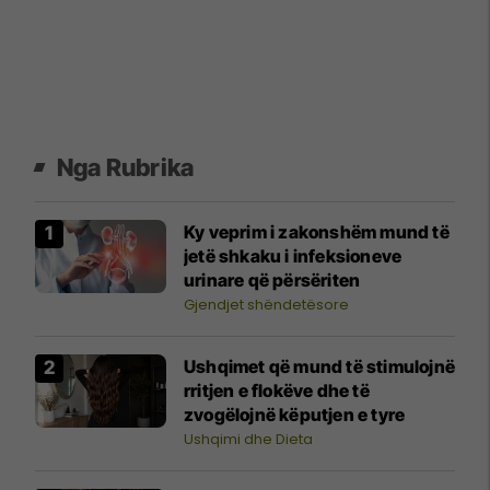
Nga Rubrika
Ky veprim i zakonshëm mund të
jetë shkaku i infeksioneve
urinare që përsëriten
Gjendjet shëndetësore
Ushqimet që mund të stimulojnë
rritjen e flokëve dhe të
zvogëlojnë këputjen e tyre
Ushqimi dhe Dieta