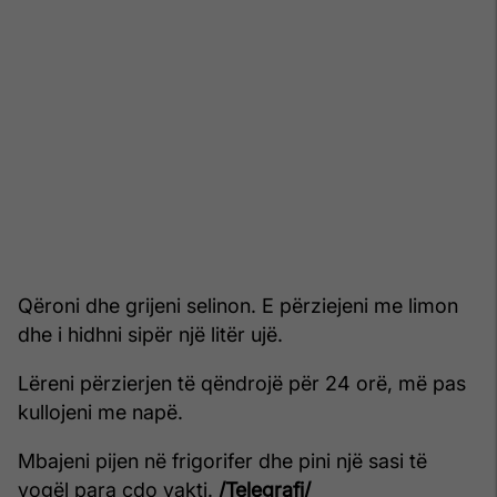
Qëroni dhe grijeni selinon. E përziejeni me limon
dhe i hidhni sipër një litër ujë.
Lëreni përzierjen të qëndrojë për 24 orë, më pas
kullojeni me napë.
Mbajeni pijen në frigorifer dhe pini një sasi të
vogël para çdo vakti.
/Telegrafi/