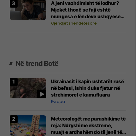
A jeni vazhdimisht të lodhur?
Mjekët thonë se faji është
mungesa e lëndëve ushqyese
kryesore
Gjendjet shëndetësore
Në trend Botë
Ukrainasit i kapin ushtarët rusë
në befasi, ishin duke fjetur në
strehimoret e kamufluara
Evropa
Meteorologët me parashikime të
reja: Ndryshime ekstreme,
muajt e ardhshëm do të jenë të