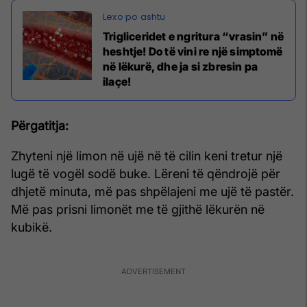
Trigliceridet e ngritura “vrasin” në
heshtje! Do të vini re një simptomë
në lëkurë, dhe ja si zbresin pa
ilaçe!
Përgatitja:
Zhyteni një limon në ujë në të cilin keni tretur një
lugë të vogël sodë buke. Lëreni të qëndrojë për
dhjetë minuta, më pas shpëlajeni me ujë të pastër.
Më pas prisni limonët me të gjithë lëkurën në
kubikë.