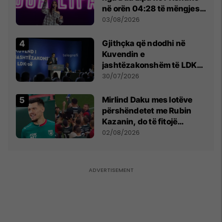
në orën 04:28 të mëngjesit
- dhe bota digjitale serbe
03/08/2026
shpall gjendjen e luftës
Gjithçka që ndodhi në
Kuvendin e
jashtëzakonshëm të LDK-
së
30/07/2026
Mirlind Daku mes lotëve
përshëndetet me Rubin
Kazanin, do të fitojë
miliona te Spartak Moska
02/08/2026