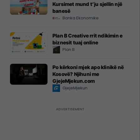
Kursimet mund t’ju sjellin një
banesë
Banka Ekonomike
Plan B Creative rrit ndikimin e
biznesit tuaj online
Plan B
Po kërkoni mjek apo klinikë në
Kosovë? Njihuni me
GjejeMjekun.com
GjejeMjekun