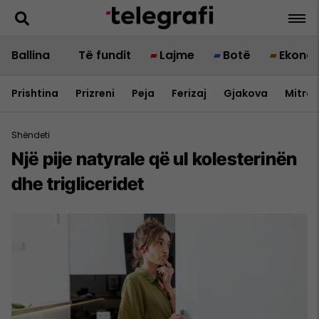
Ballina
Të fundit
Lajme
Botë
Ekono
Prishtina
Prizreni
Peja
Ferizaj
Gjakova
Mitrov
Shëndeti
Një pije natyrale që ul kolesterinën
dhe trigliceridet