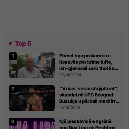
Top 5
Ftohet nga prokuroria e
Kosovës për krime lufte,
ish-gjenerali serb thotë se
dikush e tradhtoi në
02/08/2026
Beograd
“Vrisni, vrisni shqiptarët”,
skandal në UFC Beograd:
Buzukja u përball me thirrje
anti-shqiptare nga
01/08/2026
tribunat
Një pleskavicë e ngrënë
nga Dua Lipa në Prishtinë