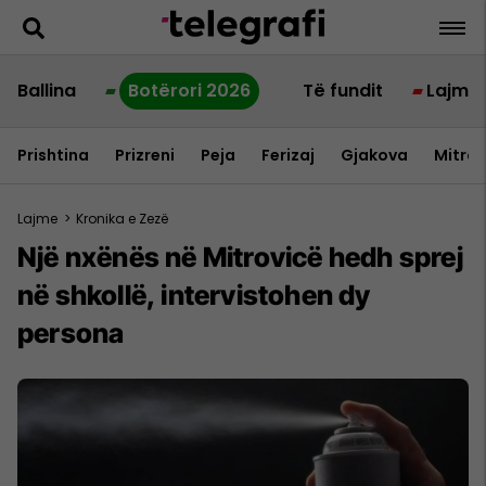
Ballina
Botërori 2026
Të fundit
Lajme
Prishtina
Prizreni
Peja
Ferizaj
Gjakova
Mitrov
Lajme
>
Kronika e Zezë
Një nxënës në Mitrovicë hedh sprej
në shkollë, intervistohen dy
persona