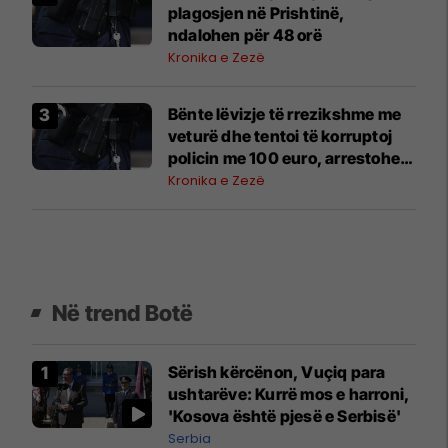
plagosjen në Prishtinë,
ndalohen për 48 orë
Kronika e Zezë
Bënte lëvizje të rrezikshme me
veturë dhe tentoi të korruptoj
policin me 100 euro, arrestohet i
dyshuari me shtetësi gjermane
Kronika e Zezë
Në trend Botë
Sërish kërcënon, Vuçiq para
ushtarëve: Kurrë mos e harroni,
'Kosova është pjesë e Serbisë'
Serbia