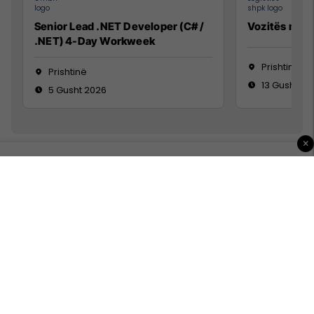
Senior Lead .NET Developer (C# /
Vozitës me K
.NET) 4-Day Workweek
Prishtinë
Prishtinë
13 Gusht 20
5 Gusht 2026
×