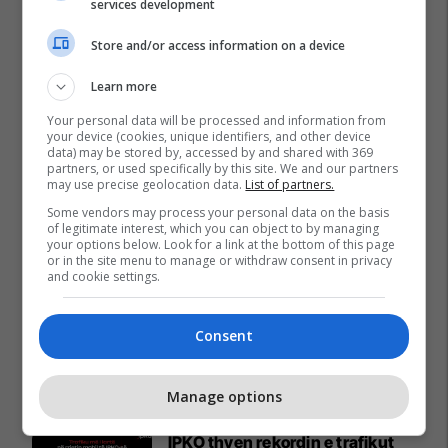
services development
Store and/or access information on a device
Learn more
Your personal data will be processed and information from
your device (cookies, unique identifiers, and other device
data) may be stored by, accessed by and shared with 369
partners, or used specifically by this site. We and our partners
may use precise geolocation data.
List of partners.
Some vendors may process your personal data on the basis
of legitimate interest, which you can object to by managing
your options below. Look for a link at the bottom of this page
or in the site menu to manage or withdraw consent in privacy
and cookie settings.
Consent
Promo
Reklamo këtu
Manage options
IPKO thyen rekordin e trafikut