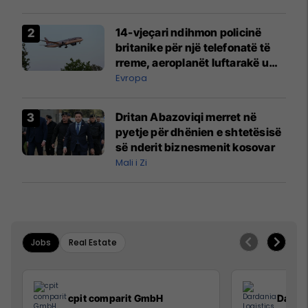
14-vjeçari ndihmon policinë
britanike për një telefonatë të
rreme, aeroplanët luftarakë u
ngritën në ajër për të
Evropa
interceptuar fluturaken e Qatar
Airways që po shkonte drejt
Dritan Abazoviqi merret në
Mançesterit
pyetje për dhënien e shtetësisë
së nderit biznesmenit kosovar
Mali i Zi
Jobs
Real Estate
cpit comparit GmbH
Dardan