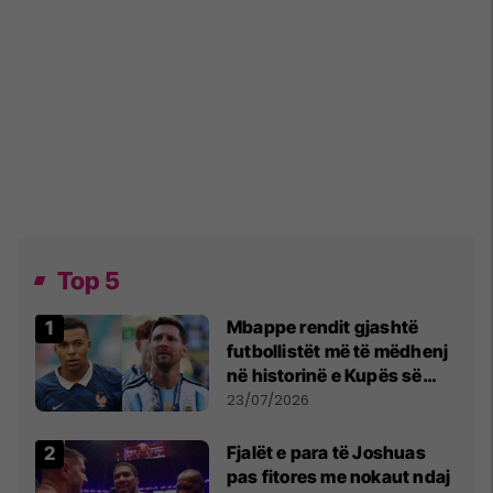
Top 5
Mbappe rendit gjashtë
futbollistët më të mëdhenj
në historinë e Kupës së
Botës, Messi mbetet i dyti
23/07/2026
Fjalët e para të Joshuas
pas fitores me nokaut ndaj