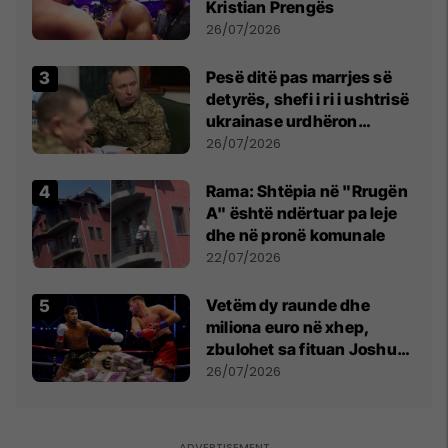
Kristian Prengës
26/07/2026
Pesë ditë pas marrjes së
detyrës, shefi i ri i ushtrisë
ukrainase urdhëron
kontroll të madh
26/07/2026
Rama: Shtëpia në "Rrugën
A" është ndërtuar pa leje
dhe në pronë komunale
22/07/2026
Vetëm dy raunde dhe
miliona euro në xhep,
zbulohet sa fituan Joshua
e Prenga
26/07/2026