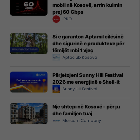
mobil në Kosovë, arrin kulmin
prej 60 Gbps
IPKO
Si e garanton Aptamil cilësinë
dhe sigurinë e produkteve për
fëmijët mbi 1 vjeç
Aptaclub Kosova
Përjetojeni Sunny Hill Festival
2026 me energjinë e Shell-it
Sunny Hill Festival
Një shtëpi në Kosovë - për ju
dhe familjen tuaj
Mercom Company